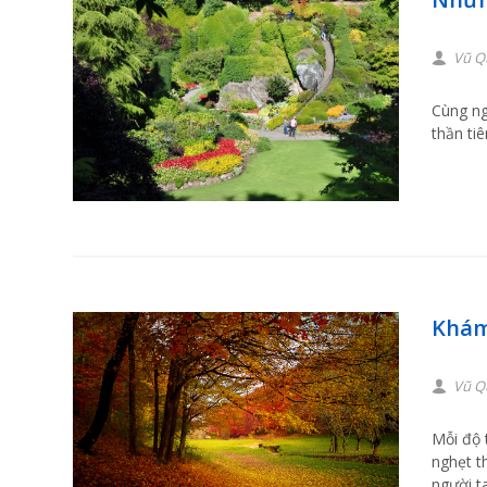
Vũ Q
Cùng ng
thần ti
Khám
Vũ Q
Mỗi độ 
nghẹt t
người ta