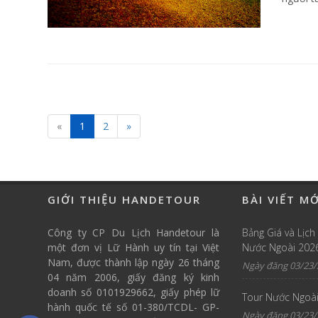
«
1
2
»
GIỚI THIỆU HANDETOUR
BÀI VIẾT M
Công ty CP Du Lịch Handetour là
Bảng Giá và Lịch
một đơn vị Lữ Hành uy tín tại Việt
Nước Ngoài 202
Nam, được thành lập ngày 26 tháng
Ngày đăng 03/23/
04 năm 2006, giấy đăng ký kinh
doanh số 0101929662, giấy phép lữ
Tour Nước Ngoài
hành quốc tế số 01-380/TCDL- GP-
Ngày đăng 03/23/