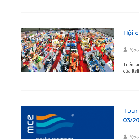
Hội 
Nguy
Triển l
của Ita
Tour
03/2
Nguy