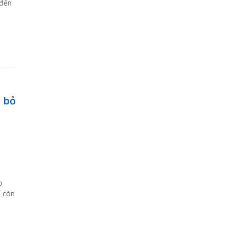
 đến
 bỏ
o
ế còn