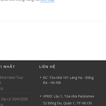
ỚI NHẤT
LIÊN HỆ
 Khởi Hành Tour
ĐC: Tòa nhà 101 Láng Hạ - Đống
6
Đa - Hà Nội
26
VPĐD: Lầu 1, Tòa nhà Packsimex
 Dịp Lễ 30/4/2026
52 Đông Du, Quận 1, TP Hồ Chí
26