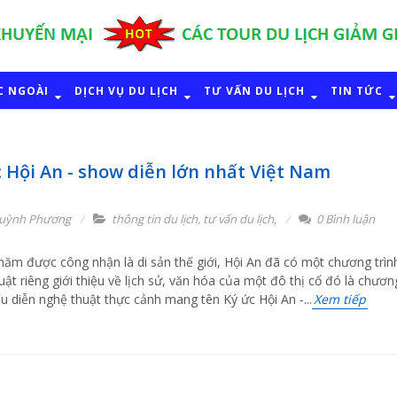
C NGOÀI
DỊCH VỤ DU LỊCH
TƯ VẤN DU LỊCH
TIN TỨC
 Hội An - show diễn lớn nhất Việt Nam
uỳnh Phương
thông tin du lịch
,
tư vấn du lịch
,
0 Bình luận
năm được công nhận là di sản thế giới, Hội An đã có một chương trìn
uật riêng giới thiệu về lịch sử, văn hóa của một đô thị cổ đó là chươn
iểu diễn nghệ thuật thực cảnh mang tên Ký ức Hội An -...
Xem tiếp