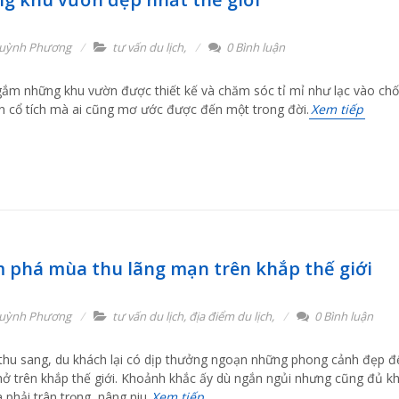
uỳnh Phương
tư vấn du lịch
,
0 Bình luận
ắm những khu vườn được thiết kế và chăm sóc tỉ mỉ như lạc vào ch
ên cổ tích mà ai cũng mơ ước được đến một trong đời.
Xem tiếp
 phá mùa thu lãng mạn trên khắp thế giới
uỳnh Phương
tư vấn du lịch
,
địa điểm du lịch
,
0 Bình luận
thu sang, du khách lại có dịp thưởng ngoạn những phong cảnh đẹp đ
hở trên khắp thế giới. Khoảnh khắc ấy dù ngắn ngủi nhưng cũng đủ kh
 phải trân trọng, nâng niu.
Xem tiếp