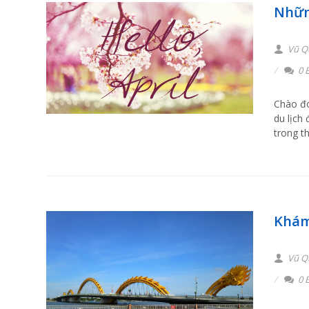
Nhữn
Vũ Q
0 B
Chào đó
du lịch
trong t
Khám
Vũ Q
0 B