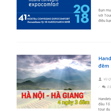
Bạn muố
với Tou
điều bạ
Hand
đêm
Vũ Q
0 B
Handeto
đầu Tổ 
tour du