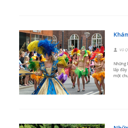
Khám
Vũ Q
Những l
lấp đầy
một chu
Nhữn