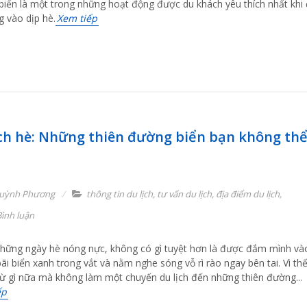
 biển là một trong những hoạt động được du khách yêu thích nhất khi
 vào dịp hè.
Xem tiếp
ịch hè: Những thiên đường biển bạn không thể
uỳnh Phương
thông tin du lịch
,
tư vấn du lịch
,
địa điểm du lịch
,
ình luận
hững ngày hè nóng nực, không có gì tuyệt hơn là được đắm mình và
ãi biển xanh trong vắt và nằm nghe sóng vỗ rì rào ngay bên tai. Vì th
ừ gì nữa mà không làm một chuyến du lịch đến những thiên đường...
ếp