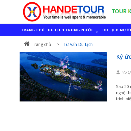
TRANG CHỦ
DU LỊCH TRONG NƯỚC
DU LỊCH NƯỚ
Trang chủ
Tư Vấn Du Lịch
Ký ức
Vũ Q
Sau 20 
nghệ th
trình b