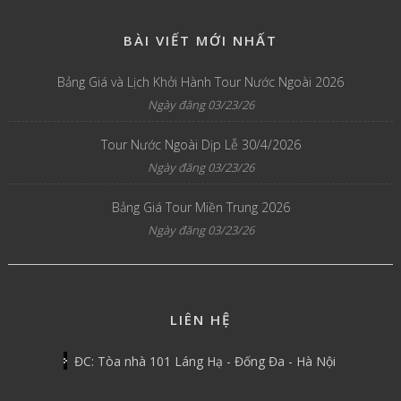
BÀI VIẾT MỚI NHẤT
Bảng Giá và Lịch Khởi Hành Tour Nước Ngoài 2026
Ngày đăng 03/23/26
Tour Nước Ngoài Dịp Lễ 30/4/2026
Ngày đăng 03/23/26
Bảng Giá Tour Miền Trung 2026
Ngày đăng 03/23/26
LIÊN HỆ
ĐC: Tòa nhà 101 Láng Hạ - Đống Đa - Hà Nội