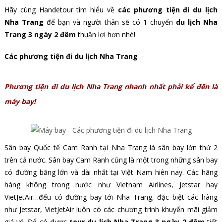
Hãy cùng Handetour tìm hiểu về
các phương tiện đi du lịch
Nha Trang
để bạn và người thân sẽ có 1 chuyến
du lịch Nha
Trang 3 ngày 2 đêm
thuận lợi hơn nhé!
Các phương tiện đi du lịch Nha Trang
Phương tiện đi du lịch Nha Trang nhanh nhất phải kể đến là
máy bay!
Sân bay Quốc tế Cam Ranh tại Nha Trang là sân bay lớn thứ 2
trên cả nước. Sân bay Cam Ranh cũng là một trong những sân bay
có đường băng lớn và dài nhất tại Việt Nam hiên nay.
Các hãng
hàng không trong nước như Vietnam Airlines, Jetstar hay
VietJetAir…đểu có đường bay tới Nha Trang, đặc biệt các hàng
như Jetstar, VietJetAir luôn có các chương trình khuyến mãi giảm
giá vé.
Để
có được
tour du lịch Nha Trang 3 ngày 2 đêm
tiết