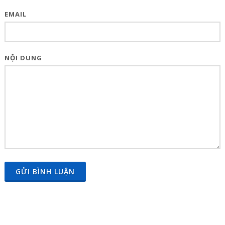
EMAIL
NỘI DUNG
GỬI BÌNH LUẬN