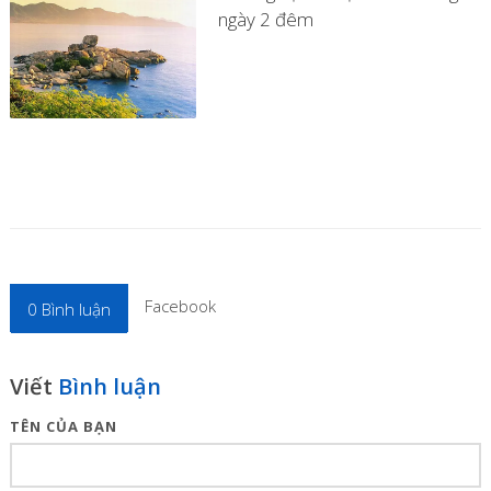
ngày 2 đêm
Facebook
0
Bình luận
Viết
Bình luận
TÊN CỦA BẠN