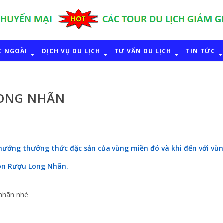
C NGOÀI
DỊCH VỤ DU LỊCH
TƯ VẤN DU LỊCH
TIN TỨC
ONG NHÃN
u hướng thưởng thức đặc sản của vùng miền đó và khi đến với vù
ón Rượu Long Nhãn.
 nhãn nhé