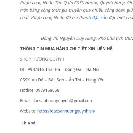
Rượu Long Nhãn The Q do CSSX Hương Quỳnh Hưng Yên 
trộn bằng công thức gia truyền qua nhiều công đoạn gi
chất. Rượu Long Nhãn đã trở thành
đặc sản
đặc biệt củ
Đồng chí Nguyễn Duy Hưng, Phó Chủ tịch UBN
THÔNG TIN MUA HÀNG CHI TIẾT XIN LIÊN HỆ:
SHOP HƯƠNG QUỲNH
ĐC: 99B/316 Thái Hà – Đống Đa – Hà Nội
CSSX: An Đỗ – Bắc Sơn – Ân Thi – Hưng Yên
Hotline: 0979168058
Email: dacsanhuongquynh@gmail.com
Website:
https://dacsanhuongquynh.vn/
Chia sẻ: