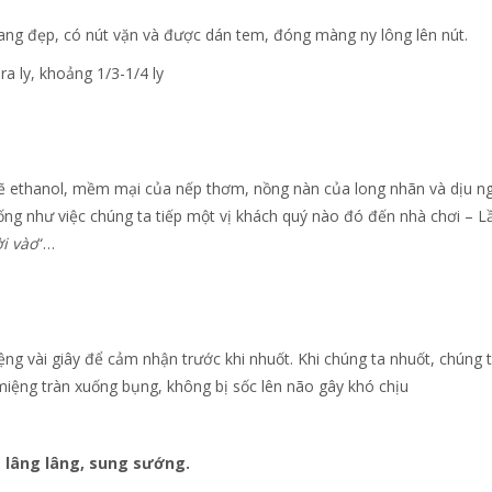
ang đẹp, có nút vặn và được dán tem, đóng màng ny lông lên nút.
ra ly, khoảng 1/3-1/4 ly
 ethanol, mềm mại của nếp thơm, nồng nàn của long nhãn và dịu n
ống như việc chúng ta tiếp một vị khách quý nào đó đến nhà chơi – L
i vào
“…
ng vài giây để cảm nhận trước khi nhuốt. Khi chúng ta nhuốt, chúng 
 miệng tràn xuống bụng, không bị sốc lên não gây khó chịu
 lâng lâng, sung sướng.