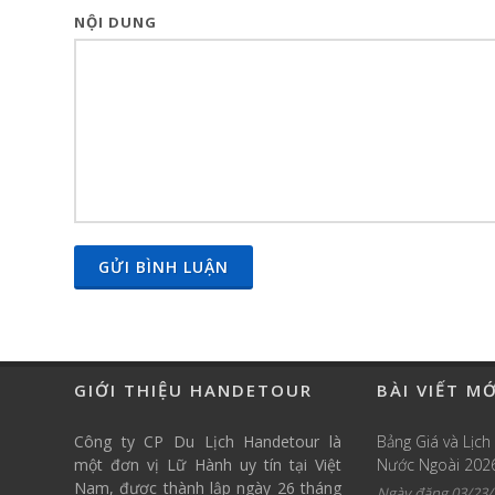
NỘI DUNG
GỬI BÌNH LUẬN
GIỚI THIỆU HANDETOUR
BÀI VIẾT M
Công ty CP Du Lịch Handetour là
Bảng Giá và Lịch
một đơn vị Lữ Hành uy tín tại Việt
Nước Ngoài 202
Nam, được thành lập ngày 26 tháng
Ngày đăng 03/23/