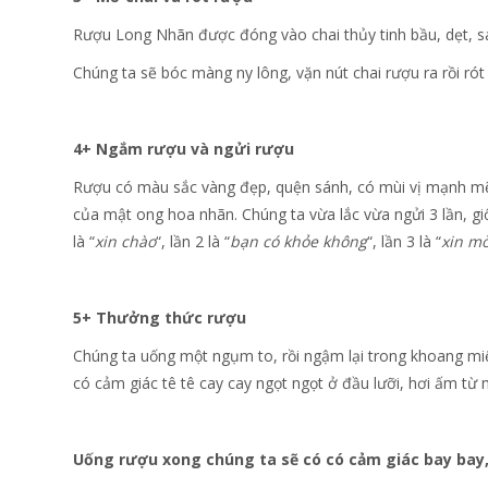
Rượu Long Nhãn được đóng vào chai thủy tinh bầu, dẹt, s
Chúng ta sẽ bóc màng ny lông, vặn nút chai rượu ra rồi rót 
4+ Ngắm rượu và ngửi rượu
Rượu có màu sắc vàng đẹp, quện sánh, có mùi vị mạnh mẽ
của mật ong hoa nhãn. Chúng ta vừa lắc vừa ngửi 3 lần, gi
là “
xin chào
“, lần 2 là “
bạn có khỏe không
“, lần 3 là “
xin mờ
5+ Thưởng thức rượu
Chúng ta uống một ngụm to, rồi ngậm lại trong khoang miệ
có cảm giác tê tê cay cay ngọt ngọt ở đầu lưỡi, hơi ấm từ
Uống rượu xong chúng ta sẽ có có cảm giác bay bay,