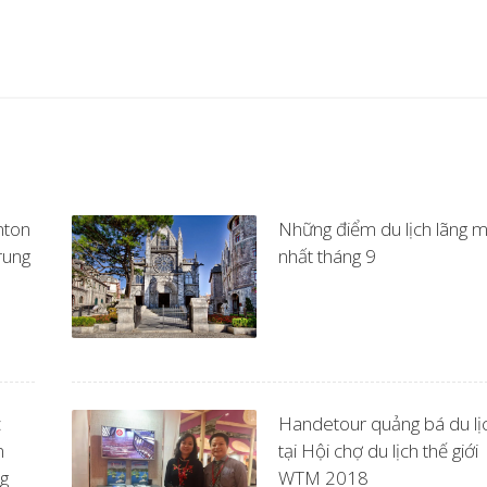
nton
Những điểm du lịch lãng 
rung
nhất tháng 9
c
Handetour quảng bá du lị
n
tại Hội chợ du lịch thế giới
ng
WTM 2018