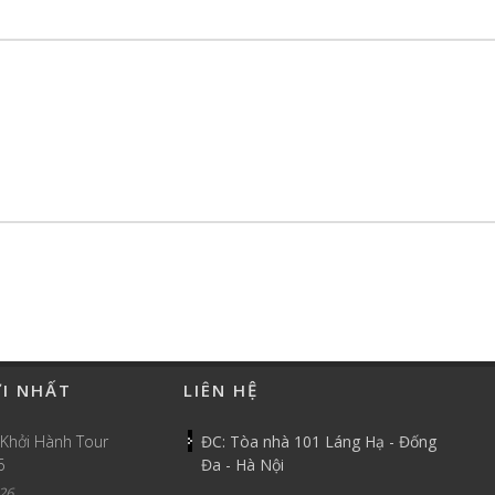
ỚI NHẤT
LIÊN HỆ
 Khởi Hành Tour
ĐC: Tòa nhà 101 Láng Hạ - Đống
6
Đa - Hà Nội
26