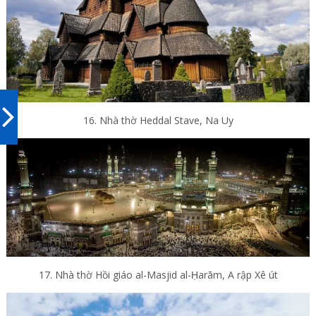
16. Nhà thờ Heddal Stave, Na Uy
17. Nhà thờ Hồi giáo al-Masjid al-Ḥarām, A rập Xê út