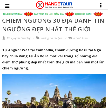
CHIÊM NGƯỠNG 30 ĐỊA DANH TÍN
NGƯỠNG ĐẸP NHẤT THẾ GIỚI
Vũ Quỳnh Phương
thông tin du lịch
,
0 Bình luận
Từ Angkor Wat tại Cambodia, thánh đường Basil tại Nga
hay chùa Vàng tại Ấn Độ là một vài trong số những địa
điểm thờ phụng đẹp nhất trên thế giới mà bạn nên một lần
chiêm ngưỡng.