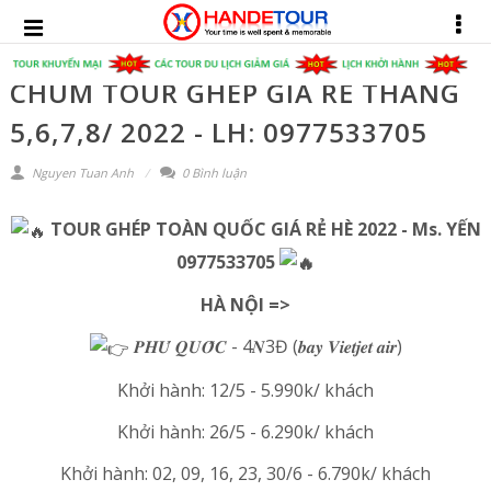
CHÙM TOUR GHÉP GIÁ RẺ THÁNG
5,6,7,8/ 2022 - LH: 0977533705
Nguyen Tuan Anh
0 Bình luận
TOUR GHÉP TOÀN QUỐC GIÁ RẺ HÈ 2022 - Ms. YẾN
0977533705
HÀ NỘI =>
𝑷𝑯𝑼́ 𝑸𝑼𝑶̂́𝑪 - 4𝑵3Đ (𝒃𝒂𝒚 𝑽𝒊𝒆𝒕𝒋𝒆𝒕 𝒂𝒊𝒓)
Khởi hành: 12/5 - 5.990k/ khách
Khởi hành: 26/5 - 6.290k/ khách
Khởi hành: 02, 09, 16, 23, 30/6 - 6.790k/ khách