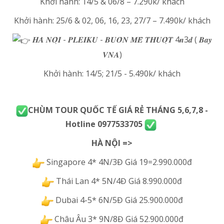
Khởi hành: 14/5 & 06/8 – 7.290k/ khách
Khởi hành: 25/6 & 02, 06, 16, 23, 27/7 – 7.490k/ khách
𝑯𝑨̀ 𝑵𝑶̣̂𝑰 - 𝑷𝑳𝑬𝑰𝑲𝑼 - 𝑩𝑼𝑶̂𝑵 𝑴𝑬̂ 𝑻𝑯𝑼𝑶̣̂𝑻 4𝒏3𝒅 ( 𝑩𝒂𝒚
𝑽𝑵𝑨)
Khởi hành: 14/5; 21/5 - 5.490k/ khách
CHÙM TOUR QUỐC TẾ GIÁ RẺ THÁNG 5,6,7,8 -
Hotline 0977533705
HÀ NỘI =>
Singapore 4* 4N/3Đ Giá 19=2.990.000đ
Thái Lan 4* 5N/4Đ Giá 8.990.000đ
Dubai 4-5* 6N/5Đ Giá 25.900.000đ
Châu Âu 3* 9N/8Đ Giá 52.900.000đ