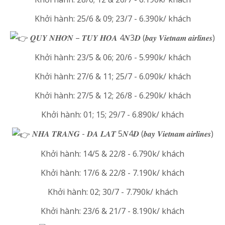
Khởi hành: 25/6 & 09; 23/7 - 6.390k/ khách
𝑸𝑼𝒀 𝑵𝑯𝑶̛𝑵 – 𝑻𝑼𝒀 𝑯𝑶̀𝑨 4𝑵3𝑫 (𝒃𝒂𝒚 𝑽𝒊𝒆𝒕𝒏𝒂𝒎 𝒂𝒊𝒓𝒍𝒊𝒏𝒆𝒔)
Khởi hành: 23/5 & 06; 20/6 - 5.990k/ khách
Khởi hành: 27/6 & 11; 25/7 - 6.090k/ khách
Khởi hành: 27/5 & 12; 26/8 - 6.290k/ khách
Khởi hành: 01; 15; 29/7 - 6.890k/ khách
𝑵𝑯𝑨 𝑻𝑹𝑨𝑵𝑮 - 𝑫𝑨 𝑳𝑨𝑻 5𝑵4𝑫 (𝒃𝒂𝒚 𝑽𝒊𝒆𝒕𝒏𝒂𝒎 𝒂𝒊𝒓𝒍𝒊𝒏𝒆𝒔)
Khởi hành: 14/5 & 22/8 - 6.790k/ khách
Khởi hành: 17/6 & 22/8 - 7.190k/ khách
Khởi hành: 02; 30/7 - 7.790k/ khách
Khởi hành: 23/6 & 21/7 - 8.190k/ khách