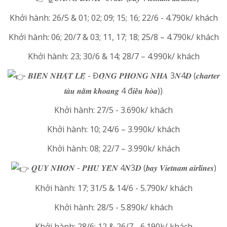
Khởi hành: 26/5 & 01; 02; 09; 15; 16; 22/6 - 4.790k/ khách
Khởi hành: 06; 20/7 & 03; 11, 17; 18; 25/8 – 4.790k/ khách
Khởi hành: 23; 30/6 & 14; 28/7 – 4.990k/ khách
𝑩𝑰𝑬̂̉𝑵 𝑵𝑯𝑨̣̂𝑻 𝑳𝑬̣̂ - Đ𝑶̣̂𝑵𝑮 𝑷𝑯𝑶𝑵𝑮 𝑵𝑯𝑨 3𝑵4𝑫 (𝒄𝒉𝒂𝒓𝒕𝒆𝒓
𝒕𝒂̀𝒖 𝒏𝒂̆̀𝒎 𝒌𝒉𝒐𝒂𝒏𝒈 4 đ𝒊𝒆̂̀𝒖 𝒉𝒐̀𝒂))
Khởi hành: 27/5 - 3.690k/ khách
Khởi hành: 10; 24/6 – 3.990k/ khách
Khởi hành: 08; 22/7 – 3.990k/ khách
𝑸𝑼𝒀 𝑵𝑯𝑶̛𝑵 - 𝑷𝑯𝑼́ 𝒀𝑬̂𝑵 4𝑵3𝑫 (𝒃𝒂𝒚 𝑽𝒊𝒆𝒕𝒏𝒂𝒎 𝒂𝒊𝒓𝒍𝒊𝒏𝒆𝒔)
Khởi hành: 17; 31/5 & 14/6 - 5.790k/ khách
Khởi hành: 28/5 - 5.890k/ khách
Khởi hành: 28/6; 12 & 26/7 - 6.190k/ khách