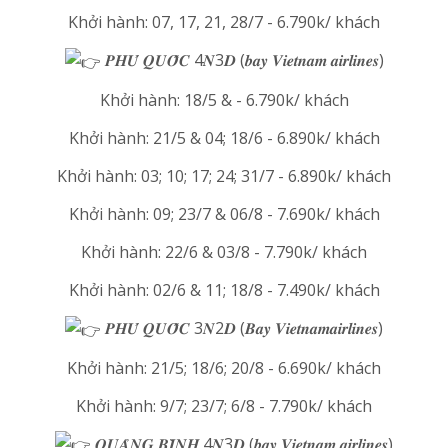
Khởi hành: 07, 17, 21, 28/7 - 6.790k/ khách
𝑷𝑯𝑼́ 𝑸𝑼𝑶̂́𝑪 4𝑵3𝑫 (𝒃𝒂𝒚 𝑽𝒊𝒆𝒕𝒏𝒂𝒎 𝒂𝒊𝒓𝒍𝒊𝒏𝒆𝒔)
Khởi hành: 18/5 & - 6.790k/ khách
Khởi hành: 21/5 & 04; 18/6 - 6.890k/ khách
Khởi hành: 03; 10; 17; 24; 31/7 - 6.890k/ khách
Khởi hành: 09; 23/7 & 06/8 - 7.690k/ khách
Khởi hành: 22/6 & 03/8 - 7.790k/ khách
Khởi hành: 02/6 & 11; 18/8 - 7.490k/ khách
𝑷𝑯𝑼́ 𝑸𝑼𝑶̂́𝑪 3𝑵2𝑫 (𝑩𝒂𝒚 𝑽𝒊𝒆𝒕𝒏𝒂𝒎𝒂𝒊𝒓𝒍𝒊𝒏𝒆𝒔)
Khởi hành: 21/5; 18/6; 20/8 - 6.690k/ khách
Khởi hành: 9/7; 23/7; 6/8 - 7.790k/ khách
𝑸𝑼𝑨̉𝑵𝑮 𝑩𝑰̀𝑵𝑯 4𝑵3𝑫 (𝒃𝒂𝒚 𝑽𝒊𝒆𝒕𝒏𝒂𝒎 𝒂𝒊𝒓𝒍𝒊𝒏𝒆𝒔)