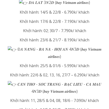
𝑫𝑨 𝑳𝑨𝑻 3𝑵2𝑫 (𝒃𝒂𝒚 𝑽𝒊𝒆𝒕𝒏𝒂𝒎 𝒂𝒊𝒓𝒍𝒊𝒏𝒆𝒔)
Khởi hành: 14/5 & 22/8 - 6.790k/ khách
Khởi hành: 17/6 & 22/8 - 7.190k/ khách
Khởi hành: 02; 30/7 - 7.790k/ khách
Khởi hành: 23/6 & 21/7 - 8.190k/ khách
Đ𝑨̀ 𝑵𝑨̆̃𝑵𝑮 - 𝑩𝑨̀ 𝑵𝑨̀ - 𝑯𝑶̣̂𝑰 𝑨𝑵 4𝑵3𝑫 (𝒃𝒂𝒚 𝑽𝒊𝒆𝒕𝒏𝒂𝒎
𝒂𝒊𝒓𝒍𝒊𝒏𝒆𝒔)
Khởi hành: 25/5 & 01/6 - 5.990k/ khách
Khởi hành: 22/6 & 02, 13, 16, 27/7 – 6.290k/ khách
𝑪𝑨̂̀𝑵 𝑻𝑯𝑶̛ - 𝑺𝑶́𝑪 𝑻𝑹𝑨̆𝑵𝑮 - 𝑩𝑨̣𝑪 𝑳𝑰𝑬̂𝑼 - 𝑪𝑨̀ 𝑴𝑨𝑼
4𝑵3𝑫 (𝒃𝒂𝒚 𝑽𝒊𝒆𝒕𝒏𝒂𝒎 𝒂𝒊𝒓𝒍𝒊𝒏𝒆𝒔)
Khởi hành: 11, 28/5 & 04, 08, 18/6 - 7.090k/ khách