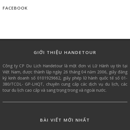
FACEBOOK
GIỚI THIỆU HANDETOUR
Công ty CP Du Lịch Handetour là một đơn vị Lữ Hành uy tín tại
Việt Nam, được thành lập ngày 26 tháng 04 năm 2006, giấy đăng
ký kinh doanh số 0101929662, giấy phép lữ hành quốc tế số 01-
380/TCDL- GP-LHQT, chuyên cung cấp các dịch vụ du lịch, các
tour du lịch cao cấp và sang trọng trong và ngoài nước.
BÀI VIẾT MỚI NHẤT