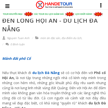
ĐÈN LỒNG HỘI AN - DU LỊCH ĐÀ
NẴNG
Nguyen Tuan Anh
món ăn đặc sản
,
địa điểm du lịch
,
0 Bình luận
Mảnh đất phố Cổ
Nếu thực khách đi
du lịch Đà Nẵng
sẽ có cơ hội đến với
Phố cổ
Hội An,
là nơi tập trung những ngôi nhà cổ kính nép mình trong
những con hẻm nhỏ, những góc khuất phủ đầy rêu xanh nhưng
cũng là nơi lung linh nhất vùng đất Quảng.
Đến với Hội An để
đắm
mình vào không gian văn hóa truyền thống với các làng nghề thủ
công đã có từ
lâu đời.
Cả con người và cảnh vật nơi đây đều
mang vẻ đẹp đặc biệt, có khả năng "quyến rũ" khách
du lịch Đà