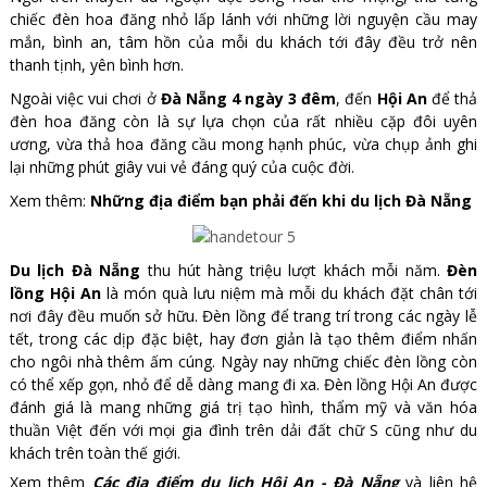
chiếc đèn hoa đăng nhỏ lấp lánh với những lời nguyện cầu may
mắn, bình an, tâm hồn của mỗi du khách tới đây đều trở nên
thanh tịnh, yên bình hơn.
Ngoài việc vui chơi ở
Đà Nẵng 4 ngày 3 đêm
, đến
Hội An
để thả
đèn hoa đăng còn là sự lựa chọn của rất nhiều cặp đôi uyên
ương, vừa thả hoa đăng cầu mong hạnh phúc, vừa chụp ảnh ghi
lại những phút giây vui vẻ đáng quý của cuộc đời.
Xem thêm:
Những địa điểm bạn phải đến khi du lịch Đà Nẵng
Du lịch Đà Nẵng
thu hút hàng triệu lượt khách mỗi năm.
Đèn
lồng Hội An
là món quà lưu niệm mà mỗi du khách đặt chân tới
nơi đây đều muốn sở hữu. Đèn lồng để trang trí trong các ngày lễ
tết, trong các dịp đặc biệt, hay đơn giản là tạo thêm điểm nhấn
cho ngôi nhà thêm ấm cúng. Ngày nay những chiếc đèn lồng còn
có thể xếp gọn, nhỏ để dễ dàng mang đi xa. Đèn lồng
Hội An được
đánh giá là mang những giá trị tạo hình, thẩm mỹ và văn hóa
thuần Việt đến với mọi gia đình trên dải đất chữ S cũng như du
khách trên toàn thế giới.
Xem thêm
Các địa điểm du lịch Hội An - Đà Nẵng
và liên hệ