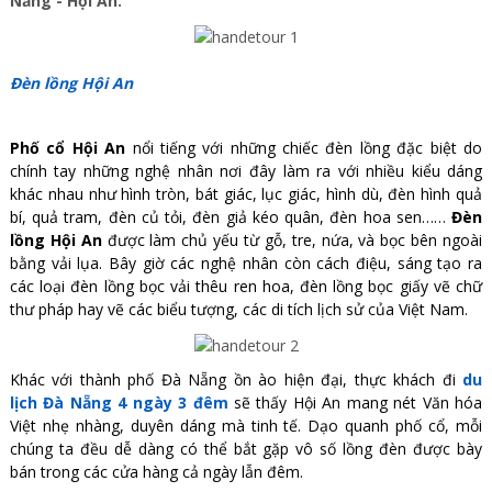
Nẵng - Hội An.
Đèn lồng Hội An
Phố cổ Hội An
nổi tiếng với những chiếc đèn lồng đặc biệt do
chính tay những nghệ nhân nơi đây làm ra với nhiều kiểu dáng
khác nhau như hình tròn, bát giác, lục giác, hình dù, đèn hình quả
bí, quả tram, đèn củ tỏi, đèn giả kéo quân, đèn hoa sen……
Đèn
lồng Hội An
được làm chủ yếu từ gỗ, tre, nứa, và bọc bên ngoài
bằng vải lụa. Bây giờ các nghệ nhân còn cách điệu, sáng tạo ra
các loại đèn lồng bọc vải thêu ren hoa, đèn lồng bọc giấy vẽ chữ
thư pháp hay vẽ các biểu tượng, các di tích lịch sử của Việt Nam.
Khác với thành phố Đà Nẵng ồn ào hiện đại, thực khách đi
du
lịch Đà Nẵng 4 ngày 3 đêm
sẽ thấy Hội An mang nét Văn hóa
Việt nhẹ nhàng, duyên dáng mà tinh tế. Dạo quanh phố cổ, mỗi
chúng ta đều dễ dàng có thể bắt gặp vô số lồng đèn được bày
bán trong các cửa hàng cả ngày lẫn đêm.