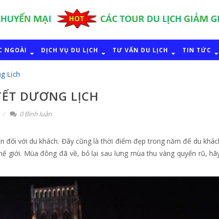
C NGOÀI
DỊCH VỤ DU LỊCH
TƯ VẤN DU LỊCH
TIN TỨC
ng Lịch
TẾT DƯƠNG LỊCH
0 Bình luận
n đối với du khách. Đây cũng là thời điểm đẹp trong năm để du khách
thế giới. Mùa đông đã về, bỏ lại sau lưng mùa thu vàng quyến rũ, hã