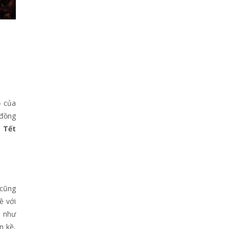
ỏ của
 đồng
à Tết
 cũng
ề với
u như
n kề,