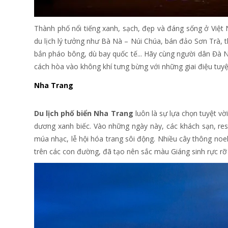
Thành phố nổi tiếng xanh, sạch, đẹp và đáng sống ở Việ
du lịch lý tưởng như Bà Nà – Núi Chúa, bán đảo Sơn Trà, t
bắn pháo bông, dù bay quốc tế... Hãy cùng người dân Đ
cách hòa vào không khí tưng bừng với những giai điệu tuyệ
Nha Trang
Du lịch phố biển Nha Trang
luôn là sự lựa chọn tuyệt vờ
dương xanh biếc. Vào những ngày này, các khách sạn, res
múa nhạc, lễ hội hóa trang sôi động. Nhiều cây thông noel
trên các con đường, đã tạo nên sắc màu Giáng sinh rực rỡ