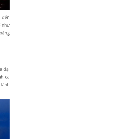
m đến
ế như
 bằng
a đại
nh ca
 lánh