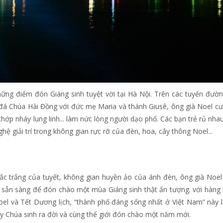
ững điểm đón Giáng sinh tuyệt vời tại Hà Nội. Trên các tuyến đườ
đá Chúa Hài Đồng với đức mẹ Maria và thánh Giusê, ông già Noel cư
chớp nháy lung linh... làm nức lòng người dạo phố. Các bạn trẻ rủ nha
ệ giải trí trong không gian rực rỡ của đèn, hoa, cây thông Noel...
sắc trắng của tuyết, không gian huyền ảo của ánh đèn, ông già Noel
sẵn sàng để đón chào một mùa Giáng sinh thật ấn tượng. với hàng
oel và Tết Dương lịch, “thành phố đáng sống nhất ở Việt Nam” này l
y Chúa sinh ra đời và cùng thế giới đón chào một năm mới.