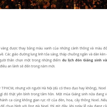
 úa vàng được thay bằng màu xanh của những cành thông và màu đ
ề. Các giáo đường lung linh tỏa sáng, tháp chuông ngân và dàn kèn
người thân chọn một trong những điểm
du lịch đón Giáng sinh v
điều an lành sẽ đến trong năm mới.
 TPHCM, nhưng với người Hà Nội (dù có theo đạo hay không), Noel
 gì đó thật yên bình trong tâm hồn. Một mùa Giáng sinh nữa đang v
hánh ca cùng không gian rực rỡ của đèn, hoa, cây thông Noel...Nế
 để chụp hình với ông già Noel, thì giờ đây, khi ngày lễ này đang cậ