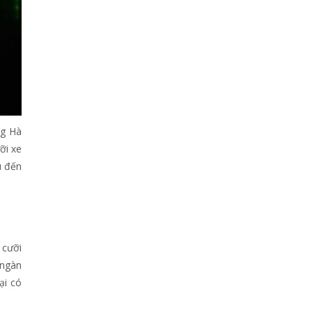
ng Hà
ỡi xe
u đến
 cưỡi
 ngàn
ại có