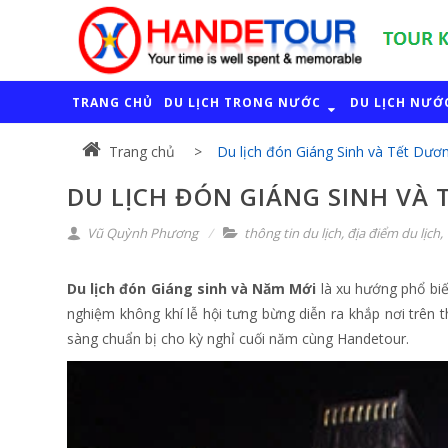
TRANG CHỦ
DU LỊCH TRONG NƯỚC
DU LỊCH NƯỚ
Trang chủ
Du lịch đón Giáng Sinh và Tết Dươ
DU LỊCH ĐÓN GIÁNG SINH VÀ 
Vũ Quỳnh Phương
thông tin du lịch
,
địa điểm du lịch
,
Du lịch đón Giáng sinh và Năm Mới
là xu hướng phổ biế
nghiệm không khí lễ hội tưng bừng diễn ra khắp nơi trên 
sàng chuẩn bị cho kỳ nghỉ cuối năm cùng Handetour.