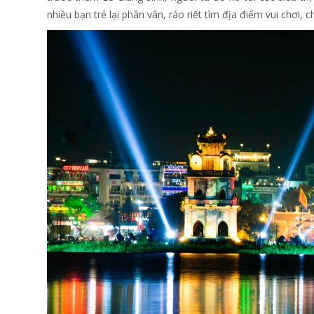
nhiều bạn trẻ lại phân vân, ráo riết tìm địa điểm vui chơi, 