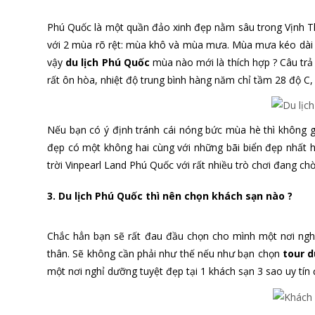
Phú Quốc là một quần đảo xinh đẹp nằm sâu trong Vịnh Thá
với 2 mùa rõ rệt: mùa khô và mùa mưa. Mùa mưa kéo dài 
vậy
du lịch Phú Quốc
mùa nào mới là thích hợp ? Câu trả 
rất ôn hòa, nhiệt độ trung bình hàng năm chỉ tầm 28 độ C,
Nếu bạn có ý định tránh cái nóng bức mùa hè thì không g
đẹp có một không hai cùng với những bãi biển đẹp nhất hà
trời Vinpearl Land Phú Quốc với rất nhiều trò chơi đang c
3. Du lịch Phú Quốc thì nên chọn khách sạn nào ?
Chắc hẳn bạn sẽ rất đau đầu chọn cho mình một nơi nghỉ
thân. Sẽ không cần phải như thế nếu như bạn chọn
tour d
một nơi nghỉ dưỡng tuyệt đẹp tại 1 khách sạn 3 sao uy tín