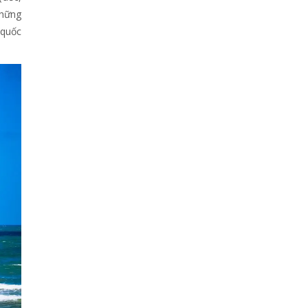
những
 quốc