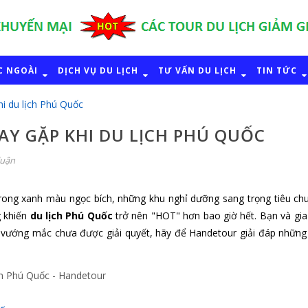
C NGOÀI
DỊCH VỤ DU LỊCH
TƯ VẤN DU LỊCH
TIN TỨC
i du lịch Phú Quốc
AY GẶP KHI DU LỊCH PHÚ QUỐC
luận
 trong xanh màu ngọc bích, những khu nghỉ dưỡng sang trọng tiêu ch
g khiến
du lịch Phú Quốc
trở nên "HOT" hơn bao giờ hết. Bạn và gia
vướng mắc chưa được giải quyết, hãy để Handetour giải đáp những