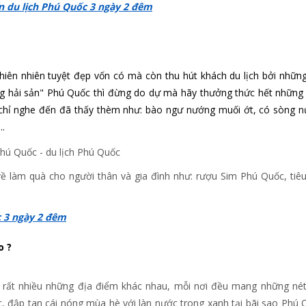
ến du lịch Phú Quốc 3 ngày 2 đêm
thiên nhiên tuyệt đẹp vốn có mà còn thu hút khách du lịch bởi nhữn
ường hải sản" Phú Quốc thì đừng do dự mà hãy thưởng thức hết nhữn
 chỉ nghe đến đã thấy thèm như: bào ngư nướng muối ớt, có sòng 
..
 làm quà cho người thân và gia đình như: rượu Sim Phú Quốc, tiê
c 3 ngày 2 đêm
o ?
 rất nhiều những địa điểm khác nhau, mỗi nơi đều mang những né
c, đập tan cái nóng mùa hè với làn nước trong xanh tại bãi sao Phú 