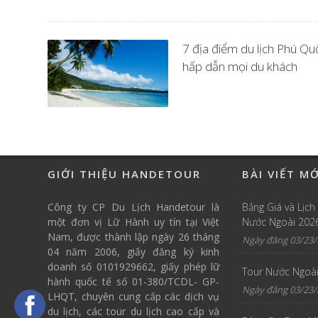
7 địa điểm du lịch Phú Qu
hấp dẫn mọi du khách
GIỚI THIỆU HANDETOUR
BÀI VIẾT M
Công ty CP Du Lịch Handetour là
Bảng Giá và Lịch
một đơn vị Lữ Hành uy tín tại Việt
Nước Ngoài 202
Nam, được thành lập ngày 26 tháng
Ngày đăng 03/23/
04 năm 2006, giấy đăng ký kinh
doanh số 0101929662, giấy phép lữ
Tour Nước Ngoài
hành quốc tế số 01-380/TCDL- GP-
Ngày đăng 03/23/
LHQT, chuyên cung cấp các dịch vụ
du lịch, các tour du lịch cao cấp và