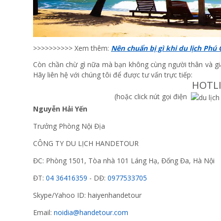
>>>>>>>>>> Xem thêm:
Nên chuẩn bị gì khi du lịch Phú
Còn chần chừ gì nữa mà bạn không cùng người thân và gia
Hãy liên hệ với chúng tôi để được tư vấn trực tiếp:
HOTL
(hoặc click nút gọi điện
Nguyễn Hải Yến
Trưởng Phòng Nội Địa
CÔNG TY DU LỊCH HANDETOUR
ĐC: Phòng 1501, Tòa nhà 101 Láng Hạ, Đống Đa, Hà Nội
ĐT:
04 36416359
- DĐ:
0977533705
Skype/Yahoo ID: haiyenhandetour
Email:
noidia@handetour.com