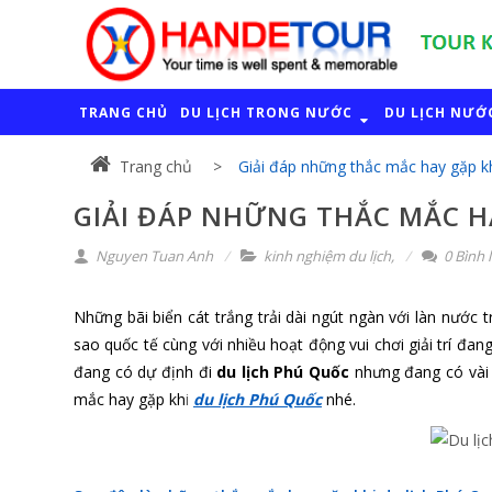
TRANG CHỦ
DU LỊCH TRONG NƯỚC
DU LỊCH NƯỚ
Trang chủ
Giải đáp những thắc mắc hay gặp kh
GIẢI ĐÁP NHỮNG THẮC MẮC H
Nguyen Tuan Anh
kinh nghiệm du lịch
,
0 Bình 
Những bãi biển cát trắng trải dài ngút ngàn với làn nước
sao quốc tế cùng với nhiều hoạt động vui chơi giải trí đan
đang có dự định đi
du lịch Phú Quốc
nhưng đang có vài 
mắc hay gặp kh
i
du lịch Phú Quốc
nhé.