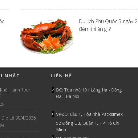
ốc
Du lịch Phú Quốc 3 ngày 2
đêm thì ăn gì ?
ỚI NHẤT
LIÊN HỆ
 Khởi Hành Tour
ĐC: Tòa nhà 101 Láng Hạ - Đống
6
Đa - Hà Nội
26
VPĐD: Lầu 1, Tòa nhà Packsimex
 Dịp Lễ 30/4/2026
52 Đông Du, Quận 1, TP Hồ Chí
26
Minh