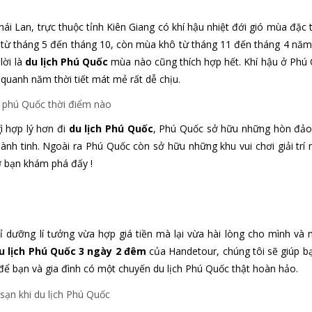
i Lan, trực thuộc tỉnh Kiên Giang có khí hậu nhiệt đới gió mùa đặc 
từ tháng 5 đến tháng 10, còn mùa khô từ tháng 11 đến tháng 4 năm
lời là
du lịch Phú Quốc
mùa nào cũng thích hợp hết. Khí hậu ở Phú
 quanh năm thời tiết mát mẻ rất dễ chịu.
ì hợp lý hơn đi
du lịch Phú Quốc
, Phú Quốc sở hữu những hòn đảo
nh tinh. Ngoài ra Phú Quốc còn sở hữu những khu vui chơi giải trí 
hờ bạn khám phá đấy !
 dưỡng lí tưởng vừa hợp giá tiền mà lại vừa hài lòng cho mình và 
u lịch Phú Quốc 3 ngày 2 đêm
của Handetour, chúng tôi sẽ giúp b
 để bạn và gia đình có một chuyến du lịch Phú Quốc thật hoàn hảo.