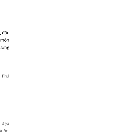
g đặc
g món
nướng
u Phú
t đẹp
Quốc,