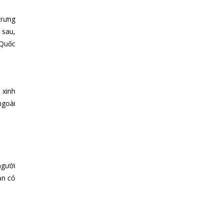
trưng
 sau,
 Quốc
 xinh
ngoài
người
ạn có