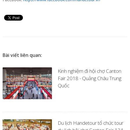
Bài viết liên quan:
Kinh nghiệm đi hội chợ Canton
Fair 2018 - Quảng Châu Trung
Quốc
Du lịch Handetour tổ chức tour