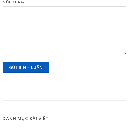
NỘI DUNG
GỬI BÌNH LUẬN
DANH MỤC BÀI VIẾT