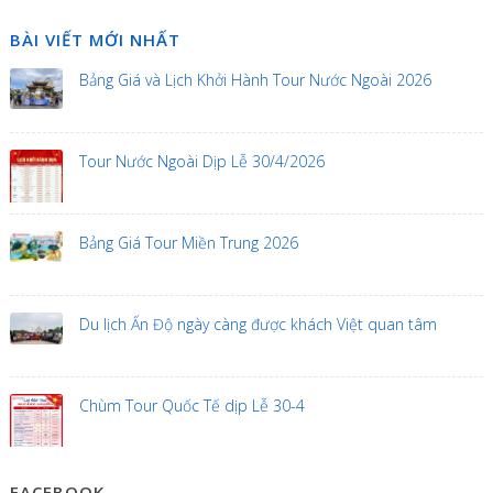
BÀI VIẾT MỚI NHẤT
Bảng Giá và Lịch Khởi Hành Tour Nước Ngoài 2026
Tour Nước Ngoài Dịp Lễ 30/4/2026
Bảng Giá Tour Miền Trung 2026
Du lịch Ấn Độ ngày càng được khách Việt quan tâm
Chùm Tour Quốc Tế dịp Lễ 30-4
FACEBOOK