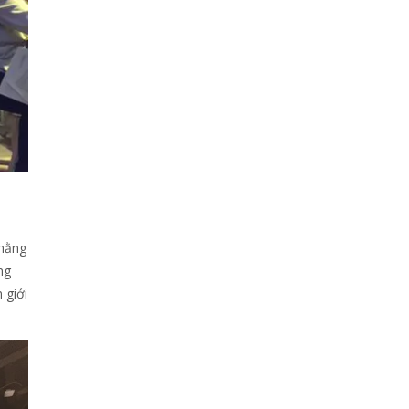
 hằng
ng
 giới