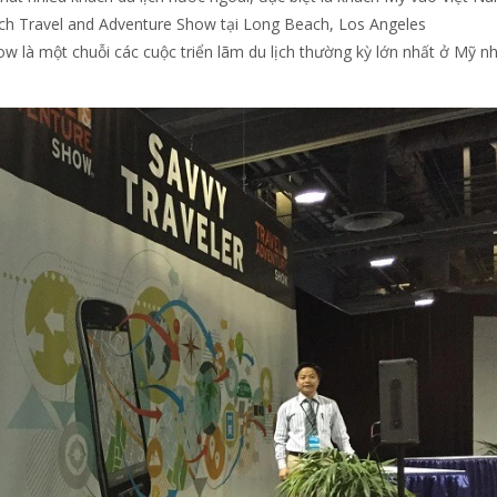
lịch Travel and Adventure Show tại Long Beach, Los Angeles
how là một chuỗi các cuộc triển lãm du lịch thường kỳ lớn nhất ở Mỹ 