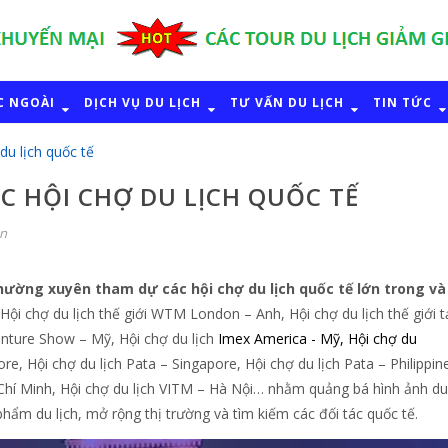
C NGOÀI
DỊCH VỤ DU LỊCH
TƯ VẤN DU LỊCH
TIN TỨC
du lịch quốc tế
C HỘI CHỢ DU LỊCH QUỐC TẾ
ận
hường xuyên tham dự các hội chợ du lịch quốc tế lớn trong và
Hội chợ du lịch thế giới WTM London – Anh, Hội chợ du lịch thế giới t
enture Show – Mỹ, Hội chợ du lịch
Imex America - Mỹ, Hội chợ du
e, Hội chợ du lịch Pata – Singapore, Hội chợ du lịch Pata – Philippin
 Chí Minh, Hội chợ du lịch VITM – Hà Nội… nhằm quảng bá hình ảnh du 
phẩm du lịch, mở rộng thị trường và tìm kiếm các đối tác quốc tế.