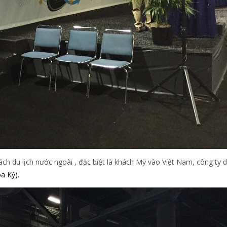
ách du lịch nước ngoài , đặc biệt là khách Mỹ vào Việt Nam, công ty 
a Kỳ).