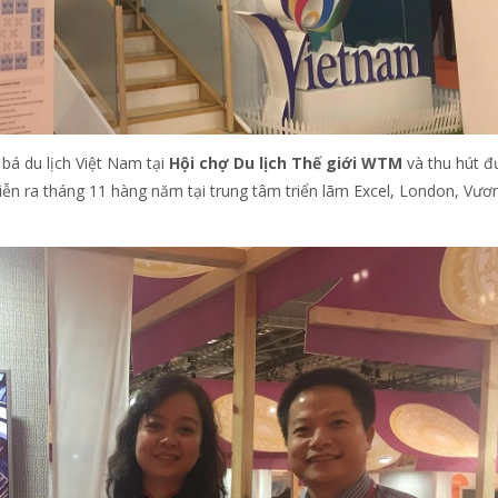
bá du lịch Việt Nam tại
Hội chợ Du lịch Thế giới WTM
và thu hút đ
iễn ra tháng 11 hàng năm tại trung tâm triển lãm Excel, London, Vươ