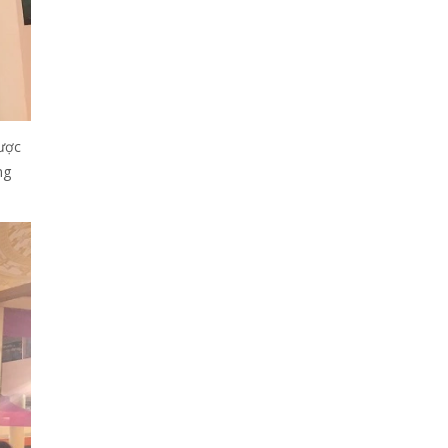
ược
ng