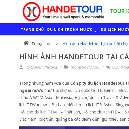
TRANG CHỦ
DU LỊCH TRONG NƯỚC
DU LỊCH NƯỚ
Trang chủ
Hình ảnh Handetour tại các hội chợ 
HÌNH ẢNH HANDETOUR TẠI CÁ
Vũ Quỳnh Phương
thông tin du lịch
,
0 Bình lu
Trong những năm vừa qua
Công ty du lịch Handetour t
ngoài nước
như Hội chợ du lịch quốc tế ITB Berlin – Đức, 
châu Á WTM Asia - Malaysia, Hội chợ du lịch Travel & Adv
lịch
TTWarsaw – Ba Lan, Hội chợ du lịch ITB Asia – Singapor
Hội chợ du lịch TTM+ – Thái Lan, Hội chợ du lịch ITE – Hồ
Việt Nam, xúc tiến, quảng bá các điểm đến, giới thiệu sản 