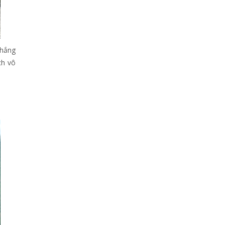
thắng
ch vô