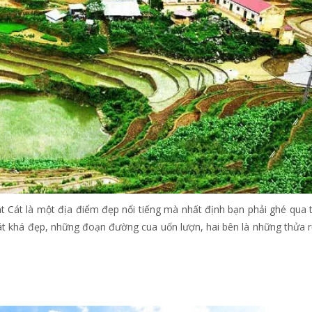
t Cát là một địa điểm đẹp nổi tiếng mà nhất định bạn phải ghé qua 
át khá đẹp, những đoạn đường cua uốn lượn, hai bên là những thửa 