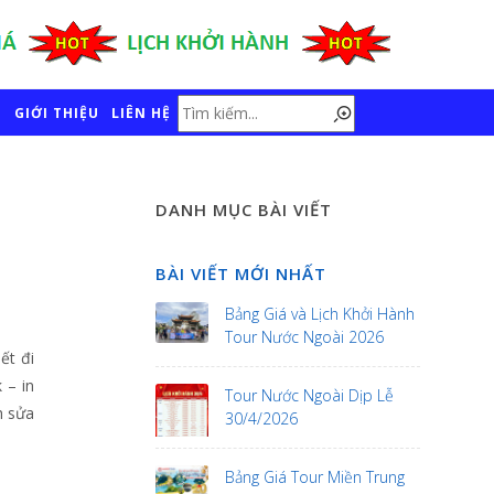
GIỚI THIỆU
LIÊN HỆ
DANH MỤC BÀI VIẾT
BÀI VIẾT MỚI NHẤT
Bảng Giá và Lịch Khởi Hành
Tour Nước Ngoài 2026
ết đi
 – in
Tour Nước Ngoài Dịp Lễ
h sửa
30/4/2026
Bảng Giá Tour Miền Trung