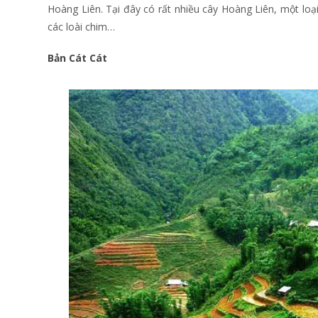
Hoàng Liên. Tại đây có rất nhiều cây Hoàng Liên, một loại
các loài chim…
Bản Cát Cát