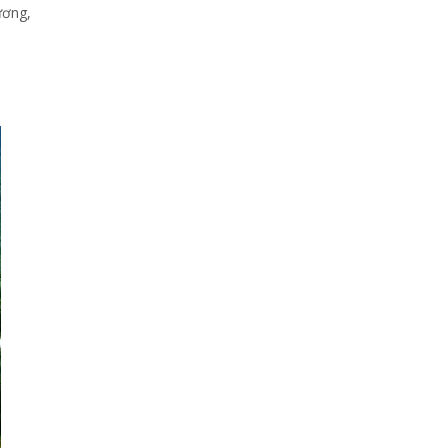
ương,