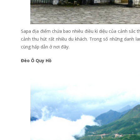
Sapa địa điểm chứa bao nhiêu điều kì diệu của cảnh sắc t
cảnh thu hút rất nhiều du khách. Trong số những danh la
cùng hấp dẫn ở nơi đây.
Đèo Ô Quy Hồ