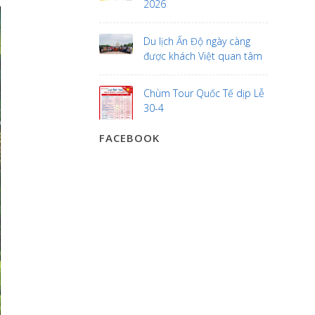
2026
Du lịch Ấn Độ ngày càng
được khách Việt quan tâm
Chùm Tour Quốc Tế dịp Lễ
30-4
FACEBOOK