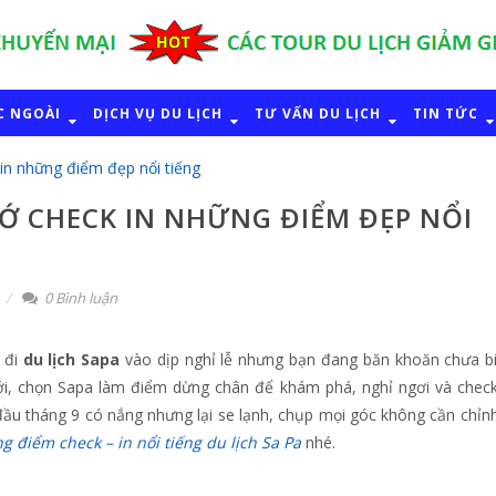
C NGOÀI
DỊCH VỤ DU LỊCH
TƯ VẤN DU LỊCH
TIN TỨC
 in những điểm đẹp nổi tiếng
NHỚ CHECK IN NHỮNG ĐIỂM ĐẸP NỔI
0 Bình luận
 đi
du lịch Sapa
vào dịp nghỉ lễ nhưng bạn đang băn khoăn chưa bi
tới, chọn Sapa làm điểm dừng chân để khám phá, nghỉ ngơi và check
 đầu tháng 9 có nắng nhưng lại se lạnh, chụp mọi góc không cần chỉn
ng điểm check – in nổi tiếng du lịch Sa Pa
nhé.