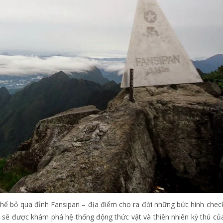
thể bỏ qua đỉnh Fansipan – địa điểm cho ra đời những bức hình check
 sẽ được khám phá hệ thống động thức vật và thiên nhiên kỳ thú củ