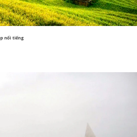
p nổi tiếng