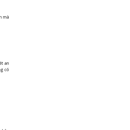
ch mà
ét an
ng có