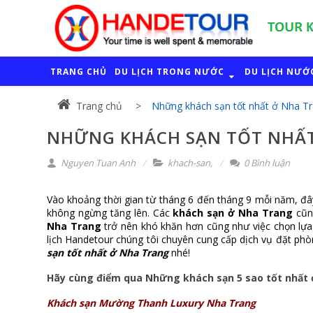
TRANG CHỦ
DU LỊCH TRONG NƯỚC
DU LỊCH NƯỚ
Trang chủ
Những khách sạn tốt nhất ở Nha T
NHỮNG KHÁCH SẠN TỐT NHẤ
Nguyen Tuan Anh
khach-san
,
0 Bình luận
Vào khoảng thời gian từ tháng 6 đến tháng 9 mỗi năm, đâ
không ngừng tăng lên. Các 
khách sạn ở Nha Trang
 cũn
Nha Trang
 trở nên khó khăn hơn cũng như việc chọn lựa
lịch Handetour 
chúng tôi chuyên cung cấp dịch vụ đặt phòn
sạn tốt nhất ở Nha Trang
 nhé!
Hãy cùng điểm qua Những khách sạn 5 sao tốt nhất 
Khách sạn Mường Thanh Luxury Nha Trang