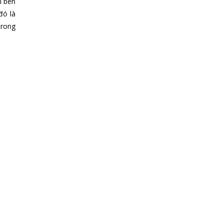
n bên
đó là
trong