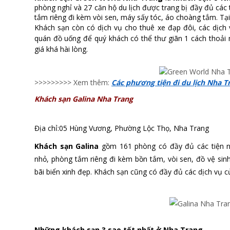
phòng nghỉ và 27 căn hộ du lịch được trang bị đầy đủ các 
tắm riêng đi kèm vòi sen, máy sấy tóc, áo choàng tắm. Tại
Khách sạn còn có dịch vụ cho thuê xe đạp đôi, các dịch v
quán đồ uống để quý khách có thể thư giãn 1 cách thoải
giá khá hài lòng.
>>>>>>>>> Xem thêm:
Các phương tiện đi du lịch Nha T
Khách sạn Galina Nha Trang
Địa chỉ:05 Hùng Vương
, Phường Lộc Thọ, Nha Trang
Khách sạn Galina
gồm 161 phòng có đầy đủ các tiện ngh
nhỏ, phòng tắm riêng đi kèm bồn tắm, vòi sen, đồ vệ sinh
bãi biển xinh đẹp. Khách sạn cũng có đầy đủ các dịch vụ 
Những khách sạn 3 sao tốt nhất ở Nha Trang