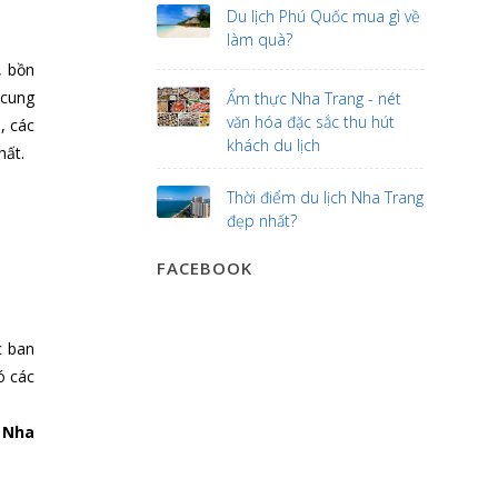
Du lịch Phú Quốc mua gì về
làm quà?
n,
bồn
 cung
Ẩm thực Nha Trang - nét
văn hóa đặc sắc thu hút
, các
khách du lịch
hất.
Thời điểm du lịch Nha Trang
đẹp nhất?
FACEBOOK
c ban
ó các
 Nha