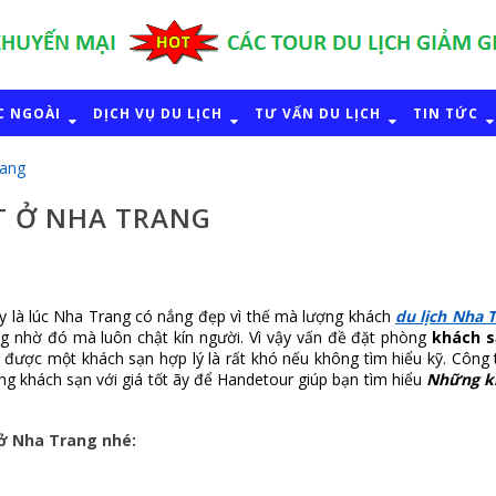
C NGOÀI
DỊCH VỤ DU LỊCH
TƯ VẤN DU LỊCH
TIN TỨC
rang
T Ở NHA TRANG
y là lúc Nha Trang có nắng đẹp vì thế mà lượng khách 
du lịch Nha 
g nhờ đó mà luôn chật kín người. Vì vậy vấn đề đặt phòng 
khách s
 được một khách sạn hợp lý là rất khó nếu không tìm hiểu kỹ. Công t
g khách sạn với giá tốt ãy để Handetour giúp bạn tìm hiểu 
Những kh
ở Nha Trang nhé: 