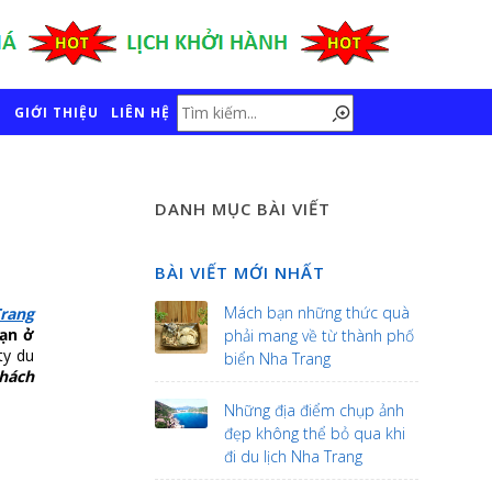
GIỚI THIỆU
LIÊN HỆ
DANH MỤC BÀI VIẾT
BÀI VIẾT MỚI NHẤT
Mách bạn những thức quà
Trang
ạn ở 
phải mang về từ thành phố
y du 
biển Nha Trang
ách 
Những địa điểm chụp ảnh
đẹp không thể bỏ qua khi
đi du lịch Nha Trang