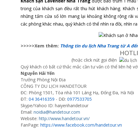
Khách sạn Lavender Nha Trang
được bao trùm 1 màu t
trong của khách sạn đều rất thu hút khách hàng. Khách 
những tấm cửa số lớn mang lại khoảng không rộng rãi 
các phòng khác nhau, quý khách có thể nhìn ra đồi, nhìn r
>>>>>Xem thêm:
Thông tin du lịch Nha Trang từ A đế
HOTL
(hoặc click nút gọi điện
Quý khách có bất cứ thắc mắc cần tư vấn có thể liên hệ vớ
Nguyễn Hải Yến
Trưởng Phòng Nội Địa
CÔNG TY DU LỊCH HANDETOUR
ĐC: Phòng 1501, Tòa nhà 101 Láng Hạ, Đống Đa, Hà Nội
ĐT:
04 36416359
- DĐ:
0977533705
Skype/Yahoo ID: haiyenhandetour
Email:
noidia@handetour.com
Website:
http://www.handetour.vn/
FanPage:
https://www.facebook.com/handetour.vn