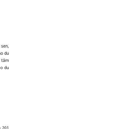
 sen,
ho du
g tắm
ho du
ó 201