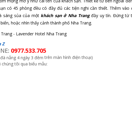
ím mộng mơ y như cái tên của khách sạn. Thiết kế từ bên ngoài đế
sạn có 45 phòng đều có đầy đủ các tiện nghi cần thiết. Thêm vào 
và sáng sủa của một
khách sạn ở Nha Trang
đầy uy tín. Đứng từ 
a biển, hoặc nhìn thấy cảnh thành phố Nha Trang.
n Z
INE:
0977.533.705
trên màn hình điện thoại)
i chúng tôi qua biểu mẫu: