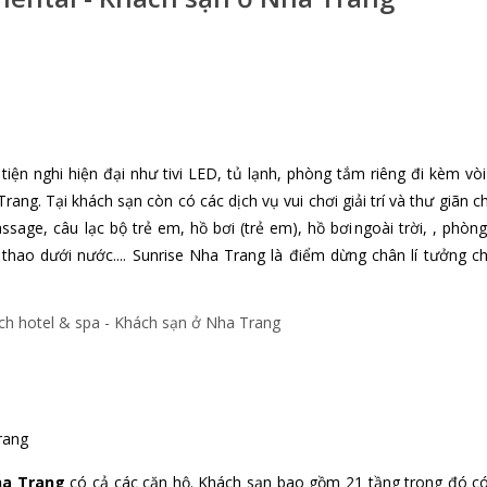
ện nghi hiện đại như tivi LED, tủ lạnh, phòng tắm riêng đi kèm vòi
Trang. Tại khách sạn còn có các dịch vụ vui chơi giải trí và thư giãn c
ssage,
câu lạc bộ trẻ em, hồ bơi (trẻ em), hồ bơi ngoài trời, , phòn
 thao dưới nước.... Sunrise Nha Trang là điểm dừng chân lí tưởng c
rang
ha Trang
có cả các căn hộ. Khách sạn bao gồm 21 tầng trong đó c