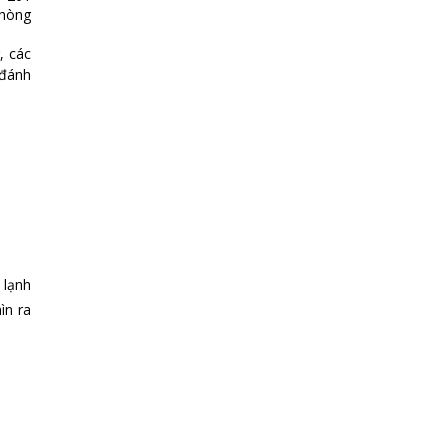
phòng
, các
đánh
 lạnh
ìn ra