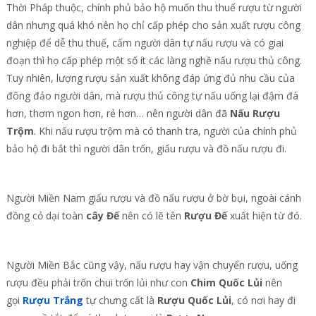
Thời Pháp thuộc, chính phủ bảo hộ muốn thu thuế rượu từ người
dân nhưng quá khó nên họ chỉ cấp phép cho sản xuất rượu công
nghiệp để dễ thu thuế, cấm người dân tự nấu rượu và có giai
đoạn thì họ cấp phép một số ít các làng nghề nấu rượu thủ công.
Tuy nhiên, lượng rượu sản xuất không đáp ứng đủ nhu cầu của
đông đảo người dân, mà rượu thủ công tự nấu uống lại đậm đà
hơn, thơm ngon hơn, rẻ hơn… nên người dân đã
Nấu Rượu
Trộm
. Khi nấu rượu trộm mà có thanh tra, người của chính phủ
bảo hộ đi bắt thì người dân trốn, giấu rượu và đồ nấu rượu đi.
Người Miền Nam giấu rượu và đồ nấu rượu ở bờ bụi, ngoài cánh
đồng cỏ dại toàn
cây Đế
nên có lẽ tên
Rượu Đế
xuất hiện từ đó.
Người Miền Bắc cũng vậy, nấu rượu hay vận chuyển rượu, uống
rượu đều phải trốn chui trốn lủi như con
Chim Quốc Lủi
nên
gọi
Rượu Trắng
tự chưng cất là
Rượu Quốc Lủi
, có nơi hay đi