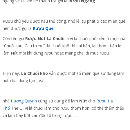
ngang về tắt để né thanh tra gọi là
Rượu Ngang
.
Rượu chủ yếu được nấu thủ công, nhỏ lẻ, tự phát ở các miền quê
nên được gọi là
Rượu Quê
Còn tên gọi
Rượu Nút Lá Chuối
là vì lá chuối phổ biến ở mọi nhà
“Chuối sau, Cau trước”, lá chuối khô thì dai bền, lại thơm, tiện lợi
làm Nút mỗi khi đựng rượu hoặc mang chai đi mua rượu.
Hiện nay,
Lá Chuối khô
vẫn được một số miền quê sử dụng làm
nút chai dùng tạm, và
nhà
Hương Quỳnh
cũng sử dụng để làm
Nút
cho
Rượu Hạ
Thổ
The Q, vì lá chuối làm cho rượu thơm hơn, có thể thẩm thấu
và làm bay bớt các độc tố trong rượu…