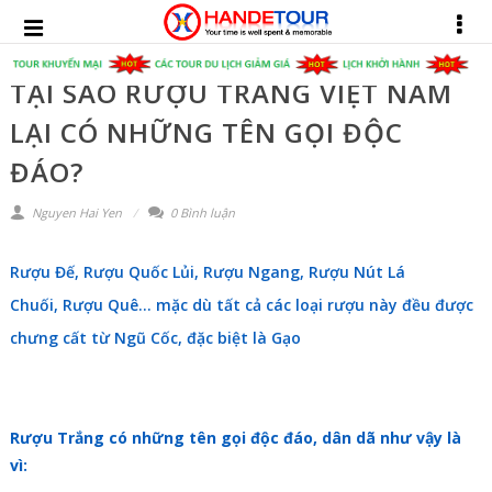
TẠI SAO RƯỢU TRẮNG VIỆT NAM
LẠI CÓ NHỮNG TÊN GỌI ĐỘC
ĐÁO?
Nguyen Hai Yen
0 Bình luận
Rượu Đế
,
Rượu Quốc Lủi
,
Rượu Ngang
,
Rượu Nút Lá
Chuối
,
Rượu Quê
… mặc dù tất cả các loại rượu này đều được
chưng cất từ
Ngũ Cốc
, đặc biệt là
Gạo
Rượu Trắng có những tên gọi độc đáo, dân dã như vậy là
vì: