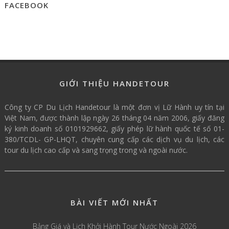
FACEBOOK
GIỚI THIỆU HANDETOUR
Công ty CP Du Lịch Handetour là một đơn vị Lữ Hành uy tín tại
Việt Nam, được thành lập ngày 26 tháng 04 năm 2006, giấy đăng
ký kinh doanh số 0101929662, giấy phép lữ hành quốc tế số 01-
380/TCDL- GP-LHQT, chuyên cung cấp các dịch vụ du lịch, các
tour du lịch cao cấp và sang trọng trong và ngoài nước.
BÀI VIẾT MỚI NHẤT
Bảng Giá và Lịch Khởi Hành Tour Nước Ngoài 2026