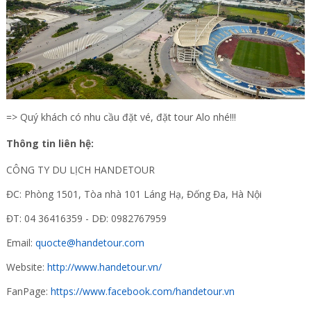
=> Quý khách có nhu cầu đặt vé, đặt tour Alo nhé!!!
Thông tin liên hệ:
CÔNG TY DU LỊCH HANDETOUR
ĐC: Phòng 1501, Tòa nhà 101 Láng Hạ, Đống Đa, Hà Nội
ĐT: 04 36416359 - DĐ: 0982767959
Email:
quocte@handetour.com
Website:
http://www.handetour.vn/
FanPage:
https://www.facebook.com/handetour.vn