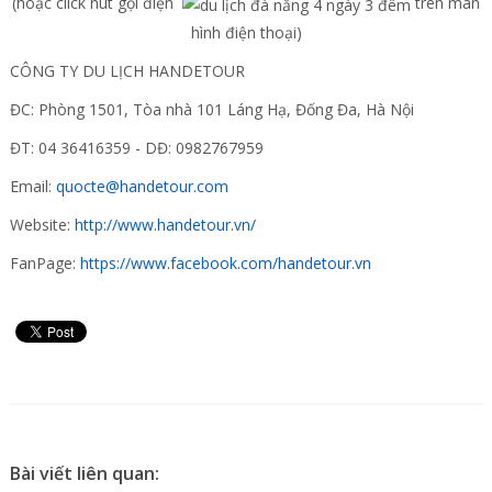
(hoặc click nút gọi điện
trên màn
hình điện thoại)
CÔNG TY DU LỊCH HANDETOUR
ĐC: Phòng 1501, Tòa nhà 101 Láng Hạ, Đống Đa, Hà Nội
ĐT: 04 36416359 - DĐ: 0982767959
Email:
quocte@handetour.com
Website:
http://www.handetour.vn/
FanPage:
https://www.facebook.com/handetour.vn
Bài viết liên quan: