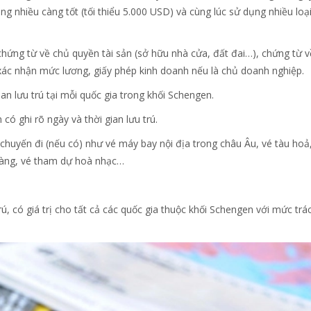
ng nhiều càng tốt (tối thiểu 5.000 USD) và cùng lúc sử dụng nhiều loạ
chứng từ về chủ quyền tài sản (sở hữu nhà cửa, đất đai…), chứng từ v
y xác nhận mức lương, giấy phép kinh doanh nếu là chủ doanh nghiệp.
gian lưu trú tại mỗi quốc gia trong khối Schengen.
có ghi rõ ngày và thời gian lưu trú.
 chuyến đi (nếu có) như vé máy bay nội địa trong châu Âu, vé tàu hoả
 tàng, vé tham dự hoà nhạc…
rú, có giá trị cho tất cả các quốc gia thuộc khối Schengen với mức trá