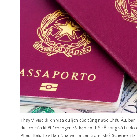
Thay vì việc đi xin visa du lịch của từng nước Châu Âu, bạ
du lịch của khối Schengen rồi bạn có thể dễ dàng và tự do 
Pháp, Itali, Tây Ban Nha và Hà Lan trong khối Schengen l