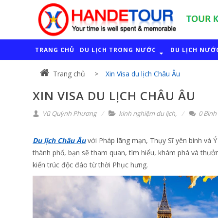
TRANG CHỦ
DU LỊCH TRONG NƯỚC
DU LỊCH NƯỚ
Trang chủ
Xin Visa du lịch Châu Âu
XIN VISA DU LỊCH CHÂU ÂU
Vũ Quỳnh Phương
kinh nghiệm du lịch
,
0 Bình
Du lịch Châu Âu
với Pháp lãng mạn, Thụy Sĩ yên bình và Ý
thành phố, bạn sẽ tham quan, tìm hiểu, khám phá và thưởng
kiến trúc độc đáo từ thời Phục hưng.