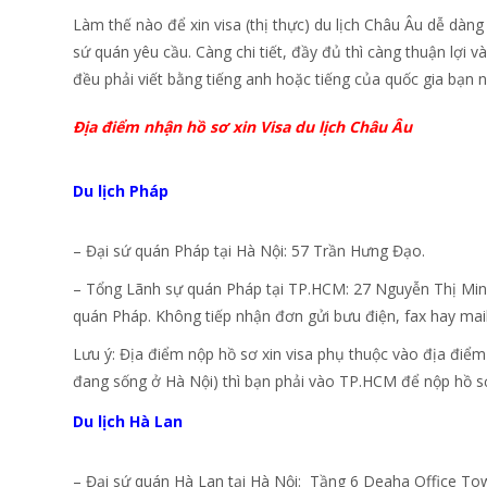
Làm thế nào để xin visa (thị thực) du lịch Châu Âu dễ dàng
sứ quán yêu cầu. Càng chi tiết, đầy đủ thì càng thuận lợi v
đều phải viết bằng tiếng anh hoặc tiếng của quốc gia bạn n
Địa điểm nhận hồ sơ xin Visa du lịch Châu Âu
Du lịch Pháp
– Đại sứ quán Pháp tại Hà Nội: 57 Trần Hưng Đạo.
– Tổng Lãnh sự quán Pháp tại TP.HCM: 27 Nguyễn Thị Minh K
quán Pháp. Không tiếp nhận đơn gửi bưu điện, fax hay mail
Lưu ý: Địa điểm nộp hồ sơ xin visa phụ thuộc vào địa điể
đang sống ở Hà Nội) thì bạn phải vào TP.HCM để nộp hồ sơ 
Du lịch Hà Lan
– Đại sứ quán Hà Lan tại Hà Nội: Tầng 6 Deaha Office To