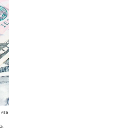
 visa
à
cầu