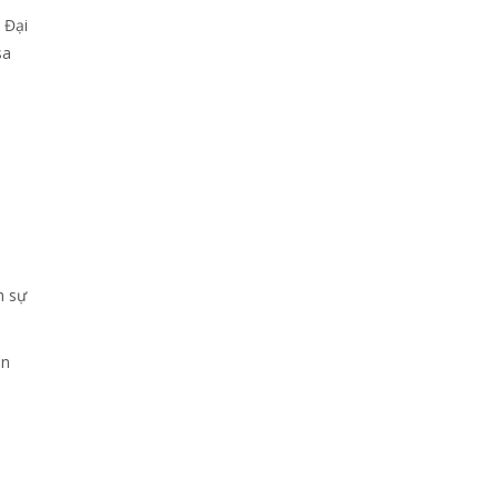
 Đại
sa
h sự
ạn