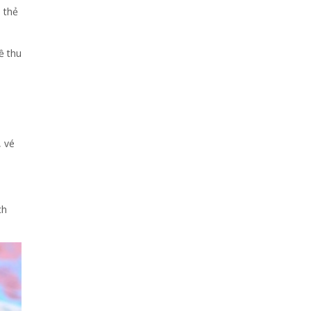
i thẻ
ề thu
, vé
ch