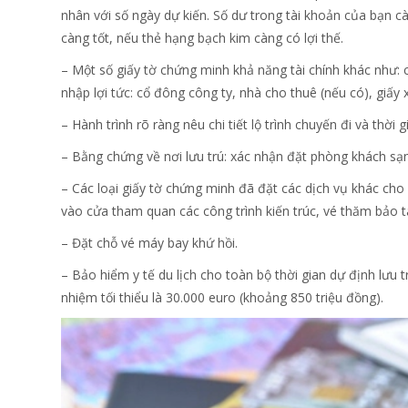
nhân với số ngày dự kiến. Số dư trong tài khoản của bạn cà
càng tốt, nếu thẻ hạng bạch kim càng có lợi thế.
– Một số giấy tờ chứng minh khả năng tài chính khác như: 
nhập lợi tức: cổ đông công ty, nhà cho thuê (nếu có), giấ
– Hành trình rõ ràng nêu chi tiết lộ trình chuyến đi và thời 
– Bằng chứng về nơi lưu trú: xác nhận đặt phòng khách sạn 
– Các loại giấy tờ chứng minh đã đặt các dịch vụ khác cho
vào cửa tham quan các công trình kiến trúc, vé thăm bảo
– Đặt chỗ vé máy bay khứ hồi.
– Bảo hiểm y tế du lịch cho toàn bộ thời gian dự định lưu t
nhiệm tối thiểu là 30.000 euro (khoảng 850 triệu đồng).