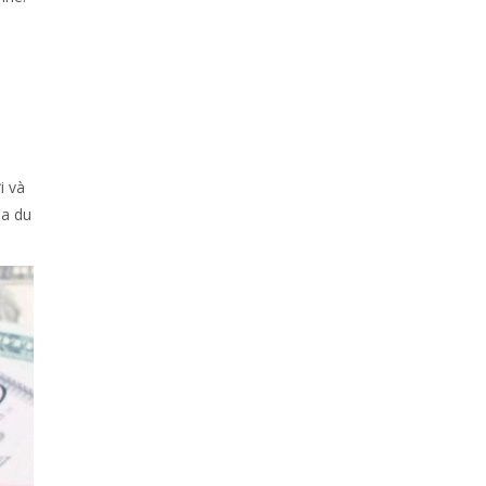
i và
sa du