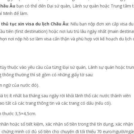
Châu Âu
bạn có thể đến Đại sứ quán, Lãnh sự quán hoặc Trung tâm t
hí Minh để làm.
m
thủ tục xin visa du lịch Châu Âu
: Nếu bạn nộp đơn xin cấp visa du 
 tiên (first destination) hoặc nơi lưu trú lâu ngày nhất (main destina
họn nơi nộp hồ sơ làm visa cẩn thận và phù hợp với kế hoạch du lịch
tùy thuộc vào yêu cầu của từng Đại sứ quán, Lãnh sự quán hoặc tru
 thông thường thì sẽ gồm có những giấy tờ sau:
ôn ngữ của nước đó).
 trị ít nhất ba tháng sau ngày rời khỏi lãnh thổ các nước thành viên
o tất cả các trang thông tin và các trang có dấu (nếu có).
ch thước 3,5×4,5cm.
hân hoặc sổ tiết kiệm, xác nhận số tiền trong thẻ tín dụng, xác nhận
 chứng minh có đủ số tiền cho chuyến đi tối thiểu 70 euro/người/ngà