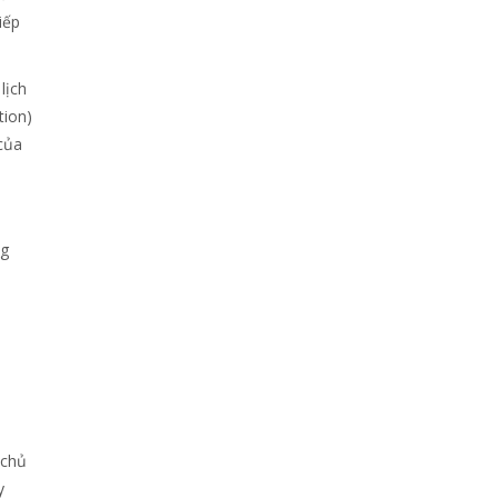
iếp
lịch
tion)
 của
ng
 chủ
y