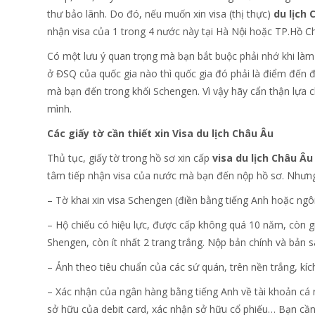
thư bảo lãnh. Do đó, nếu muốn xin visa (thị thực)
du lịch 
nhận visa của 1 trong 4 nước này tại Hà Nội hoặc TP.Hồ C
Có một lưu ý quan trọng mà bạn bắt buộc phải nhớ khi là
ở ĐSQ của quốc gia nào thì quốc gia đó phải là điểm đến đầu
mà bạn đến trong khối Schengen. Vì vậy hãy cẩn thận lựa c
mình.
Các giấy tờ cần thiết xin Visa du lịch Châu Âu
Thủ tục, giấy tờ trong hồ sơ xin cấp
visa du lịch Châu Âu
tâm tiếp nhận visa của nước mà bạn đến nộp hồ sơ. Nhưng
– Tờ khai xin visa Schengen (điền bằng tiếng Anh hoặc ng
– Hộ chiếu có hiệu lực, được cấp không quá 10 năm, còn giá
Shengen, còn ít nhất 2 trang trắng. Nộp bản chính và bản sa
– Ảnh theo tiêu chuẩn của các sứ quán, trên nền trắng, kí
– Xác nhận của ngân hàng bằng tiếng Anh về tài khoản cá n
sở hữu của debit card, xác nhận sở hữu cổ phiếu… Bạn cần