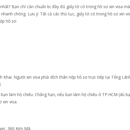
 nhất? Bạn chỉ cần chuẩn bị đầy đủ giấy tờ có trong hồ sơ xin visa mà
à nhanh chóng. Lưu ý: Tất cả các thủ tục, giấy tờ có trong hồ sơ xin vi
ộp hồ sơ.
hai. Người xin visa phải đích thân nộp hồ sơ trực tiếp tại Tổng Lãn
.
m bạn làm hộ chiếu. Chẳng hạn, nếu bạn làm hộ chiếu ở TP.HCM (dù b
xin visa.
wer, 360 Kim Mã.