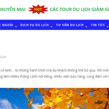
C NGOÀI
DỊCH VỤ DU LỊCH
TƯ VẤN DU LỊCH
TIN TỨC
 luận
 cổ kính… là những hành trình mà du khách không thể bỏ qua. Với mỗi
 lãm nhiều thắng cảnh nổi tiếng, nhiều viện bảo tàng, cung điện với l