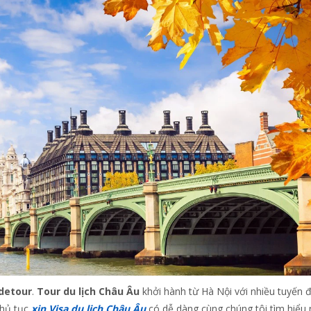
detour
.
Tour du lịch Châu Âu
khởi hành từ Hà Nội với nhiều tuyến 
thủ tục
xin Visa du lịch Châu Âu
có dễ dàng cùng chúng tôi tìm hiểu 