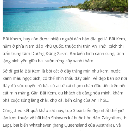
Bãi Khem, hay còn được nhiều người dân bản địa gọi là Bãi Kem,
nằm ở phía Nam đảo Phú Quốc, thuộc thị trấn An Thới, cách thị
trấn trung tâm Dương Đông 25km. Bãi biển hình cánh cung, tĩnh
lặng bình yên giữa hai sườn rừng cây xanh thẫm.
Sở dĩ gọi là Bãi Kem là bởi cát ở đây trắng mịn như kem, nước
xanh màu ngọc bích, có thể nhìn thấu đáy biển. Vẻ đẹp ban sơ nơi
đây đủ sức quyến rũ bất cứ ai từ cái chạm chân đầu tiên trên nền
cát mịn màng. Gần Bãi Kem, du khách dễ dàng hòa mình, khám
phá cuộc sống làng chài, chợ cá, bến cảng của An Thới...
Cũng theo kết quả khảo sát này, top 3 bãi biển đẹp nhất thế giới
lần lượt thuộc về bãi biển Shipwreck (thuộc hòn đảo Zakynthos, Hi
Lạp), bãi biển Whitehaven (bang Queensland của Australia), và