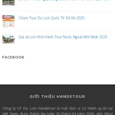
Chùm Tour Du Lịch Quốc Tế 30-04-2025
Giá và Lịch Khởi Hành Tour Nước Ngoài Mới Nhất 2025
FACEBOOK
GIỚI THIỆU HANDETOUR
Công ty CP Du Lịch Handetour là một đơn vị Lữ Hành uy tín tại
Việt Nam, được thành lập ngày 26 tháng 04 năm 2006, giấy đăng