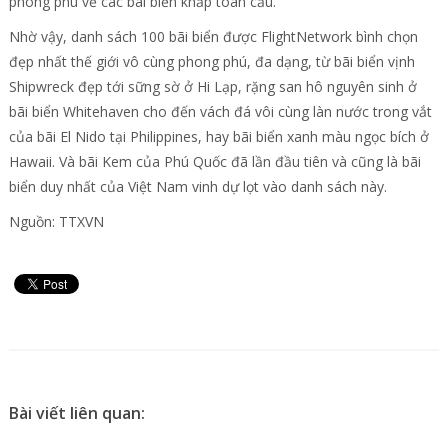
phong phú về các bãi biển khắp toàn cầu.
Nhờ vậy, danh sách 100 bãi biển được FlightNetwork bình chọn
đẹp nhất thế giới vô cùng phong phú, đa dạng, từ bãi biển vịnh
Shipwreck đẹp tới sững sờ ở Hi Lạp, rặng san hô nguyên sinh ở
bãi biển Whitehaven cho đến vách đá vôi cùng làn nước trong vắt
của bãi El Nido tại Philippines, hay bãi biển xanh màu ngọc bích ở
Hawaii. Và bãi Kem của Phú Quốc đã lần đầu tiên và cũng là bãi
biển duy nhất của Việt Nam vinh dự lọt vào danh sách này.
Nguồn: TTXVN
Bài viết liên quan: