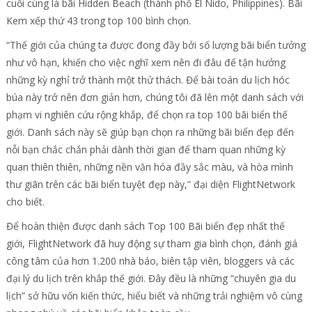
cuối cùng là bãi Hidden Beach (thành phố El Nido, Philippines). Bãi
Kem xếp thứ 43 trong top 100 bình chọn.
“Thế giới của chúng ta được đong đầy bởi số lượng bãi biển tưởng
như vô hạn, khiến cho việc nghĩ xem nên đi đâu để tận hưởng
những kỳ nghỉ trở thành một thử thách. Để bài toán du lịch hóc
búa này trở nên đơn giản hơn, chúng tôi đã lên một danh sách với
phạm vi nghiên cứu rộng khắp, để chọn ra top 100 bãi biển thế
giới. Danh sách này sẽ giúp bạn chọn ra những bãi biển đẹp đến
nỗi bạn chắc chắn phải dành thời gian để tham quan những kỳ
quan thiên thiên, những nền văn hóa đầy sắc màu, và hòa mình
thư giãn trên các bãi biển tuyệt đẹp này,” đại diện FlightNetwork
cho biết.
Để hoàn thiện được danh sách Top 100 Bãi biển đẹp nhất thế
giới, FlightNetwork đã huy động sự tham gia bình chọn, đánh giá
công tâm của hơn 1.200 nhà báo, biên tập viên, bloggers và các
đại lý du lịch trên khắp thế giới. Đây đều là những “chuyên gia du
lịch” sở hữu vốn kiến thức, hiểu biết và những trải nghiệm vô cùng