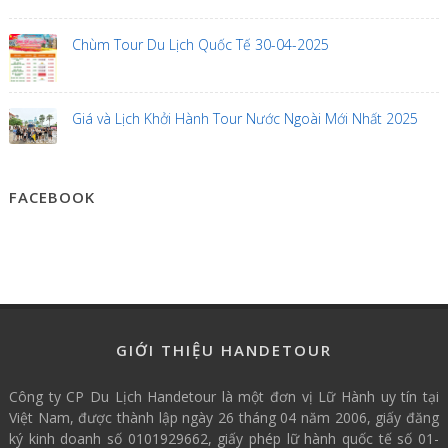
Chùm Tour Du Lịch Quốc Tế 30-04-2025
Giá và Lịch Khởi Hành Tour Nước Ngoài Mới Nhất 2025
FACEBOOK
GIỚI THIỆU HANDETOUR
Công ty CP Du Lịch Handetour là một đơn vị Lữ Hành uy tín tại
Việt Nam, được thành lập ngày 26 tháng 04 năm 2006, giấy đăng
ký kinh doanh số 0101929662, giấy phép lữ hành quốc tế số 01-