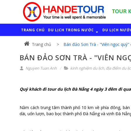
TRANG CHỦ
DU LỊCH TRONG NƯỚC
DU LỊCH NƯỚ
Trang chủ
Bán đảo Sơn Trà - "Viên ngọc quý" 
BÁN ĐẢO SƠN TRÀ - "VIÊN NG
Nguyen Tuan Anh
kinh nghiệm du lịch
,
địa điểm du lị
Quý khách đi tour du lịch Đà Nẵng 4 ngày 3 đêm đi qu
Nằm cách trung tâm thành phố 10 km về phía đông, bán 
dài, uốn lượn,
bao bọc thành phố Đà Nẵng và vịnh Đà Nẵn