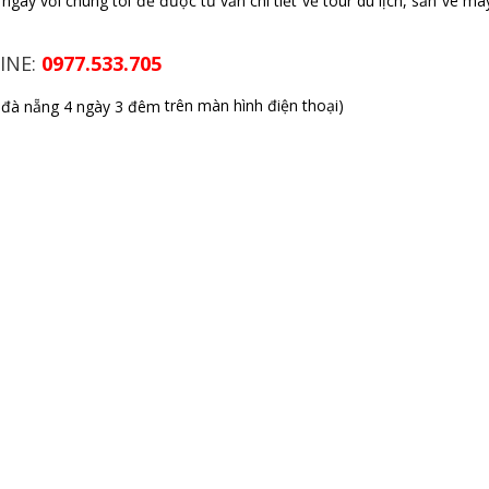
 ngay với chúng tôi để được tư vấn
chi tiết về tour du lịch, săn vé má
INE:
0977.533.705
trên màn hình điện thoại)