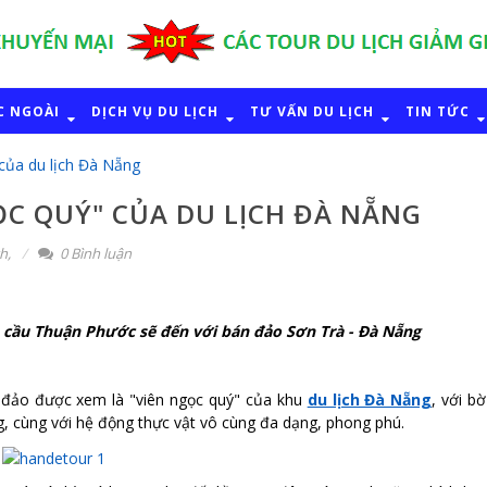
C NGOÀI
DỊCH VỤ DU LỊCH
TƯ VẤN DU LỊCH
TIN TỨC
của du lịch Đà Nẵng
ỌC QUÝ" CỦA DU LỊCH ĐÀ NẴNG
ch
,
0 Bình luận
a cầu Thuận Phước sẽ đến với bán đảo Sơn Trà - Đà Nẵng
đảo được xem là "viên ngọc quý"
của khu
du lịch Đà Nẵng
, với bờ
g, cùng
với
hệ động thực vật
vô cùng
đa dạng, phong phú.