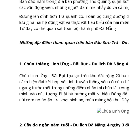
Bán đảo nằm trong địa bàn phường Thọ Quang, quận Sơn Tr
các vận động viên, những người đam mê nhảy dù và cả mộ
Đường lên đỉnh Sơn Trà quanh co. Toàn bộ cung đường dà
lưu giữa hai hệ động vật và thực vật tiêu biểu của hai m
Từ đây có thể quan sát toàn bộ thành phố Đà Nẵng.
Những địa điểm tham quan trên bán đảo Sơn Trà - Du 
1. Chùa thiêng Linh
Ứng - Bãi Bụt - Du lịch Đà Nẵng 
Chùa Linh Ứng - Bãi Bụt tọa lạc trên khu đất rộng 20 ha
cách hiện đại kết hợp với tính truyền thống vốn có của c
ngàng trước
một trong những điểm nhấn tại chùa là tượng 
mình vào núi, tượng Phật bà hướng mắt ra biển Đông để 
núi cơm no áo ấm, ra khơi bình an, mùa màng bội thu. Đâ
2. Cây đa ngàn năm tuổi - Du lịch Đà Nẵng 4 ngày 3 