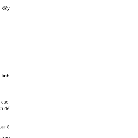
i đây
 linh
 cao.
ch để