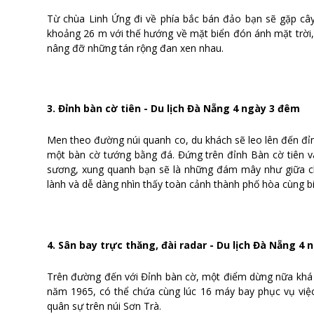
Từ chùa Linh Ứng đi về phía bắc bán đảo bạn sẽ gặp cây
khoảng 26 m với thế hướng về mặt biển đón ánh mặt trời
nâng đỡ những tán rộng đan xen nhau.
3. Đỉnh bàn cờ tiên - Du lịch Đà Nẵng 4 ngày 3 đêm
Men theo đường núi quanh co, du khách sẽ leo lên đến đỉn
một bàn cờ tướng bằng đá. Đứng trên đỉnh Bàn cờ tiên v
sương, xung quanh bạn sẽ là những đám mây như giữa chố
lành và dễ dàng nhìn thấy toàn cảnh thành phố hòa cùng bi
4. Sân bay trực thăng, đài radar - Du lịch Đà Nẵng 4
Trên đường đến với Đỉnh bàn cờ, một điểm dừng nữa khá t
năm 1965, có thể chứa cùng lúc 16 máy bay phục vụ việc
quân sự trên núi Sơn Trà.