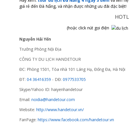
Hãy xem:
tour du lịch Đà Nẵng 4 ngày 3 đêm
và liên hệ
giá rẻ đến Đà Nẵng, và nhận được những ưu đãi đặc biệt!
HOTL
(hoặc click nút gọi điện
Nguyễn Hải Yến
Trưởng Phòng Nội Địa
CÔNG TY DU LỊCH HANDETOUR
ĐC: Phòng 1501, Tòa nhà 101 Láng Hạ, Đống Đa, Hà Nội
ĐT:
04 36416359
- DĐ:
0977533705
Skype/Yahoo ID: haiyenhandetour
Email:
noidia@handetour.com
Website:
http://www.handetour.vn/
FanPage:
https://www.facebook.com/handetour.vn