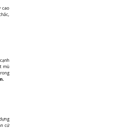
y cao
chắc,
 cạnh
ết mù
trong
m.
 dựng
ăn cứ