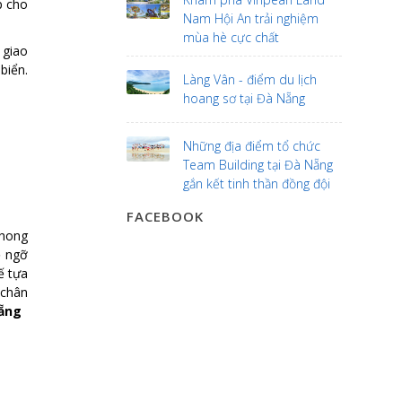
p cho
Nam Hội An trải nghiệm
mùa hè cực chất
 giao
biển.
Làng Vân - điểm du lịch
hoang sơ tại Đà Nẵng
Những địa điểm tổ chức
Team Building tại Đà Nẵng
gắn kết tinh thần đồng đội
FACEBOOK
hong
ẽ ngỡ
ế tựa
 chân
Nẵng