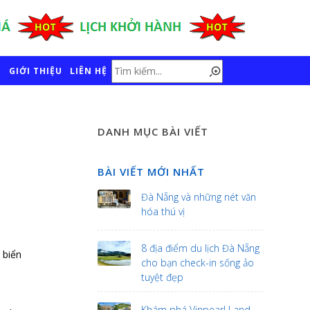
GIỚI THIỆU
LIÊN HỆ
DANH MỤC BÀI VIẾT
BÀI VIẾT MỚI NHẤT
Đà Nẵng và những nét văn
hóa thú vị
8 địa điểm du lịch Đà Nẵng
 biển
cho bạn check-in sống ảo
tuyệt đẹp
Khám phá Vinpearl Land