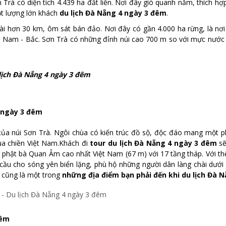
à có diện tích 4.439 ha đất liền. Nơi đây gió quanh năm, thích hợ
t lượng lớn khách
du lịch Đà Nẵng 4 ngày 3 đêm
.
i hơn 30 km, ôm sát bán đảo. Nơi đây có gần 4.000 ha rừng, là nơi
iền Nam - Bắc. Sơn Trà có những đỉnh núi cao 700 m so với mực nước 
lịch Đà Nẵng 4 ngày 3 đêm
4 ngày 3 đêm
 của núi Sơn Trà. Ngôi chùa
có kiến trúc đồ sộ, độc đáo
mang một p
hùa chiền Việt Nam.Khách đi
tour du lịch Đà Nẵng 4 ngày 3 đêm
s
phật bà Quan Âm cao nhất Việt Nam (67 m) với 17 tầng tháp. Với th
cầu cho sóng yên biển lặng, phù hộ những người dân làng chài dưới
y cũng là một trong
những địa điểm bạn phải đến khi du lịch Đà 
đêm