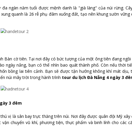
 đa ngàn năm tuổi được mệnh danh là "già làng" của núi rừng. Câ
, xung quanh là 26 rễ phụ đâm xuống đất, tạo nên khung sườn vững 
h Bàn cờ tiên. Tại nơi đây có bức tượng của một ông tiên đang ngồi
ào ngày nắng, bạn có thể nhìn bao quát thành phố. Còn nếu thời ti
n bồng lai tiên cảnh. Bạn sẽ được tận hưởng không khí mát dịu, 
ển núi mây trời trong hành trình
tour du lịch Đà Nẵng 4 ngày 3 đê
 ngày 3 đêm
hú vị là sân bay trực thăng trên núi. Nơi đây được quân đội Mỹ xây
 vận chuyển vũ khí, phương tiện, thực phẩm và binh lính cho các c