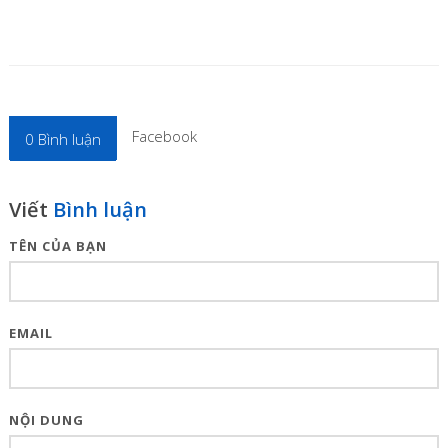
Facebook
0
Bình luận
Viết
Bình luận
TÊN CỦA BẠN
EMAIL
NỘI DUNG