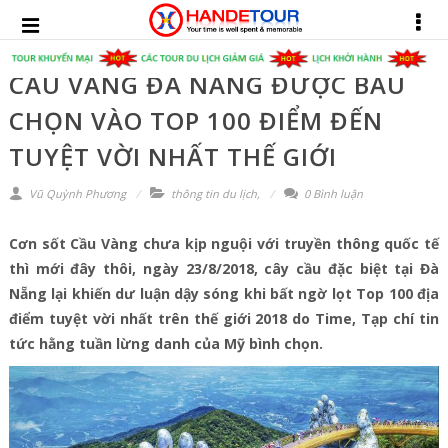
CẦU VÀNG ĐÀ NẴNG ĐƯỢC BẦU
CHỌN VÀO TOP 100 ĐIỂM ĐẾN
TUYỆT VỜI NHẤT THẾ GIỚI
Vũ Quỳnh Phương
thông tin du lịch
,
0 Bình luận
Cơn sốt Cầu Vàng chưa kịp nguội với truyền thông quốc tế
thì mới đây thôi, ngày 23/8/2018, cây cầu đặc biệt tại Đà
Nẵng lại khiến dư luận dậy sóng khi bất ngờ lọt Top 100 địa
điểm tuyệt vời nhất trên thế giới 2018 do Time, Tạp chí tin
tức hằng tuần lừng danh của Mỹ bình chọn.