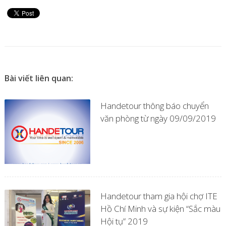
Bài viết liên quan:
Handetour thông báo chuyển
văn phòng từ ngày 09/09/2019
Handetour tham gia hội chợ ITE
Hồ Chí Minh và sự kiện “Sắc màu
Hội tụ” 2019