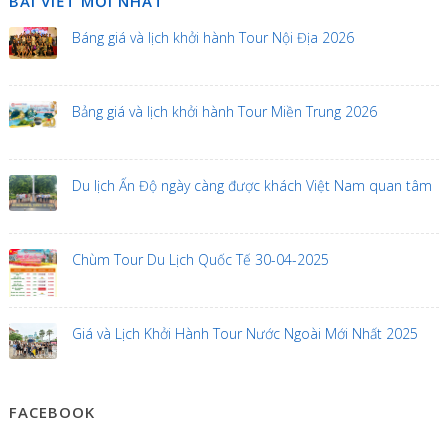
BÀI VIẾT MỚI NHẤT
Báng giá và lịch khởi hành Tour Nội Địa 2026
Bảng giá và lịch khởi hành Tour Miền Trung 2026
Du lịch Ấn Độ ngày càng được khách Việt Nam quan tâm
Chùm Tour Du Lịch Quốc Tế 30-04-2025
Giá và Lịch Khởi Hành Tour Nước Ngoài Mới Nhất 2025
FACEBOOK