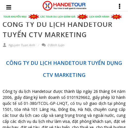
CÔNG TY DU LỊCH HANDETOUR
TUYỂN CTV MARKETING
Nguyen Tuan Anh
0 Bình luận
CÔNG TY DU LỊCH HANDETOUR TUYỂN DỤNG
CTV MARKETING
Công ty du lịch Handetour được thành lập ngày 26 tháng 04 năm
2006, giấy đăng ký kinh doanh số 0101929662, giấy phép lữ hành
quốc tế số 01-380/TCDL-GP-LHQT, có trụ sở giao dịch tại phòng
1501, tòa nhà 101 Láng Hạ, Đống Đa, Hà Nội, chuyên cung cấp
các
tour du lịch cao cấp
và sang trọng trong và ngoài nước, cung
cấp các dịch vụ du lịch như làm visa, đặt phòng khách sạn, đặt vé
máy bay, đặt vé tàu, đặt vé tàu biển, cho thuê xe, cho thuê hướng