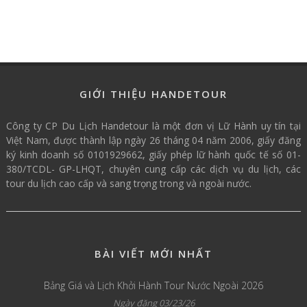
GIỚI THIỆU HANDETOUR
Công ty CP Du Lịch Handetour là một đơn vị Lữ Hành uy tín tại
Việt Nam, được thành lập ngày 26 tháng 04 năm 2006, giấy đăng
ký kinh doanh số 0101929662, giấy phép lữ hành quốc tế số 01-
380/TCDL- GP-LHQT, chuyên cung cấp các dịch vụ du lịch, các
tour du lịch cao cấp và sang trọng trong và ngoài nước.
BÀI VIẾT MỚI NHẤT
Bảng Giá và Lịch Khởi Hành Tour Nước Ngoài 2026
Ngày đăng 03/23/26