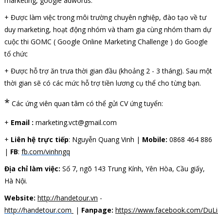
marketing, google adwords.
+ Được làm việc trong môi trường chuyên nghiệp, đào tạo về tư
duy marketing, hoạt động nhóm và tham gia cùng nhóm tham dự
cuộc thi GOMC ( Google Online Marketing Challenge ) do Google
tổ chức
+ Được hỗ trợ ăn trưa thời gian đầu (khoảng 2 - 3 tháng). Sau một
thời gian sẽ có các mức hỗ trợ tiền lương cụ thể cho từng bạn.
*
Các ứng viên quan tâm có thể gửi CV ứng tuyển:
+
Email :
marketing.vct@gmail.com
+
Liên hệ trực tiếp
: Nguyễn Quang Vinh |
Mobile:
0868 464 886
|
FB
:
fb.com/vinhngq
Địa chỉ làm việc:
Số 7, ngõ 143 Trung Kính, Yên Hòa, Cầu giấy,
Hà Nội.
Website:
http://handetour.vn
-
http://handetour.com
|
Fanpage:
https://www.facebook.com/DuL