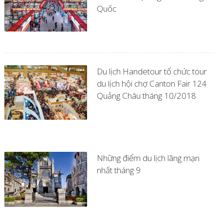
Quốc
Du lịch Handetour tổ chức tour
du lịch hội chợ Canton Fair 124
Quảng Châu tháng 10/2018
Những điểm du lịch lãng mạn
nhất tháng 9