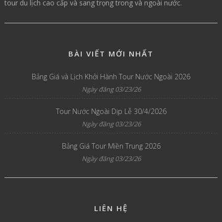
tour du lịch cao cấp và sang trọng trong và ngoài nước.
BÀI VIẾT MỚI NHẤT
Bảng Giá và Lịch Khởi Hành Tour Nước Ngoài 2026
Ngày đăng 03/23/26
Tour Nước Ngoài Dịp Lễ 30/4/2026
Ngày đăng 03/23/26
Bảng Giá Tour Miền Trung 2026
Ngày đăng 03/23/26
LIÊN HỆ