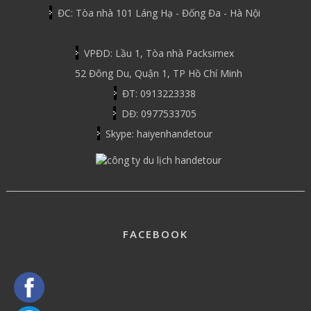
ĐC: Tòa nhà 101 Láng Hạ - Đống Đa - Hà Nội
VPĐD: Lầu 1, Tòa nhà Packsimex
52 Đông Du, Quận 1, TP Hồ Chí Minh
ĐT: 0913223338
DĐ: 0977533705
Skype: haiyenhandetour
FACEBOOK