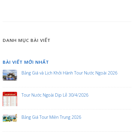
DANH MỤC BÀI VIẾT
BÀI VIẾT MỚI NHẤT
Bảng Giá và Lịch Khởi Hành Tour Nước Ngoài 2026
Tour Nước Ngoài Dịp Lễ 30/4/2026
Bảng Giá Tour Miền Trung 2026