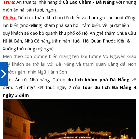
Trưa:
Ăn trưa tại nhà hàng ở
Cù Lao Chàm - Đà Nẵng
với những
món ăn hải sản tươi, ngon.
Chiều:
Tiếp tục thăm khu bảo tồn biển và tham gia các hoạt động
lặn biển (Snokelling) khám phá san hô... tắm biển. Về lại đất liền
quý khách sẽ dạo bộ quanh khu phố cổ Hội An ghé thăm Chùa Cầu
Nhật Bản, Nhà Cổ hàng trăm năm tuổi, Hội Quán Phước Kiến &
Xưởng thủ công mỹ nghệ.
Men theo con đường biển mang tên Đại tướng Võ Nguyên Giáp
quý khách sẽ trở lại với Đà Nẵng và thăm quan Làng đá Non
Nước ngắm nhìn Ngũ Hành Sơn
Tối:
Ăn tối Nhà hàng. Tự do
du lịch khám phá Đà Nẵng
về
đêm. Nghỉ ngơi kết thúc ngày 2 của
tour du lịch Đà Nẵng 4
ngày 3 đêm