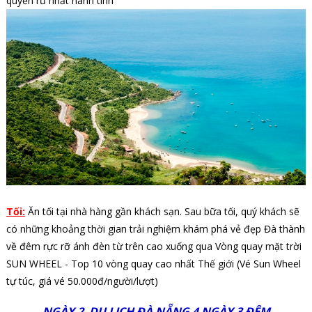
quyến rũ nhất hành tinh
Tối:
Ăn tối tại nhà hàng gần khách sạn. Sau bữa tối, quý khách sẽ
có những khoảng thời gian trải nghiệm khám phá vẻ đẹp Đà thành
về đêm rực rỡ ánh đèn từ trên cao xuống qua Vòng quay mặt trời
SUN WHEEL - Top 10 vòng quay cao nhất Thế giới (Vé Sun Wheel
tự túc
, giá vé 50.000đ/người/lượt)
NGÀY 2
DU LỊCH ĐÀ NẴNG 4 NGÀY 3 ĐÊM