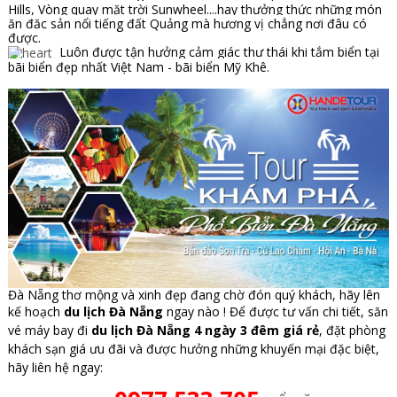
Hills, Vòng quay mặt trời Sunwheel....hay thưởng thức những món
ăn đặc sản nổi tiếng đất Quảng mà hương vị chẳng nơi đâu có
được.
Luôn được tận hưởng cảm giác thư thái khi tắm biển tại
bãi biển đẹp nhất Việt Nam - bãi biển Mỹ Khê.
Đà Nẵng thơ mộng và xinh đẹp đang chờ đón quý khách, hãy lên
kế hoạch
du lịch Đà Nẵng
ngay nào ! Đ
ể được tư vấn chi tiết, săn
vé máy bay đi
du lịch Đà Nẵng 4 ngày 3 đêm giá rẻ
, đặt phòng
khách sạn giá ưu đãi và được hưởng những khuyến mại đặc biệt,
hãy
liên hệ ngay: