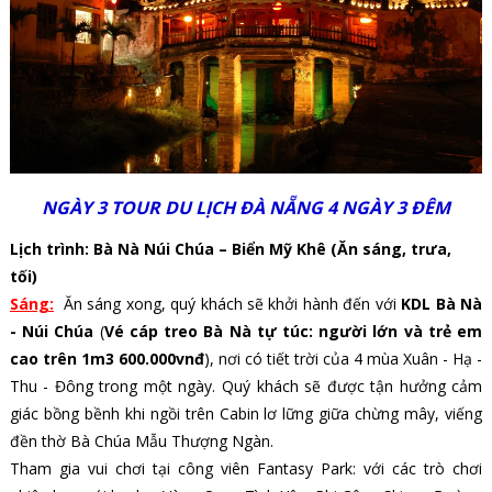
NGÀY 3
TOUR DU LỊCH ĐÀ NẴNG 4 NGÀY 3 ĐÊM
Lịch trình: Bà Nà Núi Chúa – Biển Mỹ Khê (Ăn sáng, trưa,
tối)
Sáng:
Ăn sáng xong, quý khách sẽ khởi hành đến với
KDL Bà Nà
- Núi Chúa
(
Vé cáp treo Bà Nà tự túc: người lớn và trẻ em
cao trên 1m3 600.000vnđ
), nơi có tiết trời của 4 mùa Xuân - Hạ -
Thu - Đông trong một ngày. Quý khách sẽ được tận hưởng cảm
giác bồng bềnh khi ngồi trên Cabin lơ lững giữa chừng mây, viếng
đền thờ Bà Chúa Mẫu Thượng Ngàn.
Tham gia vui chơi tại công viên Fantasy Park: với các trò chơi