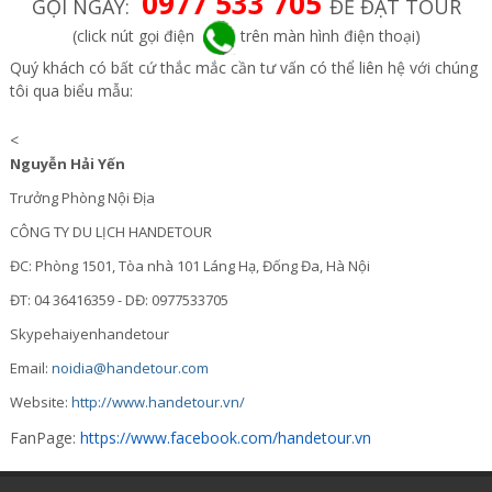
0977 533 705
GỌI NGAY:
ĐỂ ĐẶT TOUR
(click nút gọi điện
trên màn hình điện thoại)
Quý khách có bất cứ thắc mắc cần tư vấn có thể liên hệ với chúng
tôi qua biểu mẫu:
<
Nguyễn Hải Yến
Trưởng Phòng Nội Địa
CÔNG TY DU LỊCH HANDETOUR
ĐC: Phòng 1501, Tòa nhà 101 Láng Hạ, Đống Đa, Hà Nội
ĐT: 04 36416359 - DĐ: 0977533705
Skypehaiyenhandetour
Email:
noidia@handetour.com
Website:
http://www.handetour.vn/
FanPage:
https://www.facebook.com/handetour.vn