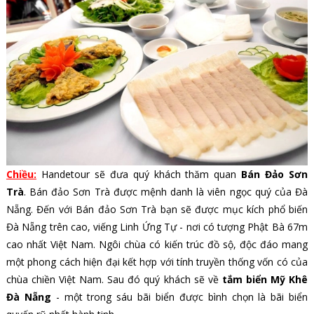
Chiều:
Handetour sẽ đưa quý khách thăm quan
Bán Đảo Sơn
Trà
. Bán đảo Sơn Trà được mệnh danh là viên ngọc quý của Đà
Nẵng. Đến với Bán đảo Sơn Trà bạn sẽ được mục kích phổ biến
Đà Nẵng trên cao, viếng Linh Ứng Tự - nơi có tượng Phật Bà 67m
cao nhất Việt Nam.
Ngôi chùa
có kiến trúc đồ sộ, độc đáo
mang
một phong cách hiện đại kết hợp với tính truyền thống vốn có của
chùa chiền Việt Nam. Sau đó quý khách sẽ về
tắm biển Mỹ Khê
Đà Nẵng
-
một trong sáu bãi biển được bình chọn là bãi biển