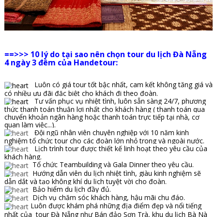
==>>> 10 lý do tại sao nên chọn tour du lịch Đà Nẵng
4 ngày 3 đêm của Handetour:
Luôn có giá tour tốt bậc nhất, cam kết không tăng giá và
có nhiều ưu đãi đặc biệt cho khách đi theo đoàn.
Tư vấn phục vụ nhiệt tình, luôn sẵn sàng 24/7, phương
thức thanh toán thuận lợi nhất cho khách hàng ( thanh toán qua
chuyển khoản ngân hàng hoặc thanh toán trực tiếp tại nhà, cơ
quan làm việc...).
Đội ngũ nhân viên chuyên nghiệp với 10 năm kinh
nghiệm tổ chức tour cho các đoàn lớn nhỏ trong và ngoài nước.
Lịch trình tour được thiết kế linh hoạt theo yêu cầu của
khách hàng.
Tổ chức Teambuilding và Gala Dinner theo yêu cầu.
Hướng dẫn viên du lịch nhiệt tình, giàu kinh nghiệm sẽ
dẫn dắt và tạo không khí du lịch tuyệt vời cho đoàn.
Bảo hiểm du lịch đầy đủ.
Dịch vụ chăm sóc khách hàng, hậu mãi chu đáo.
Luôn được khám phá những địa điểm đẹp và nổi tiếng
nhất của tour Đà Nẵng như Bán đảo Sơn Trà, khu du lịch Bà Nà