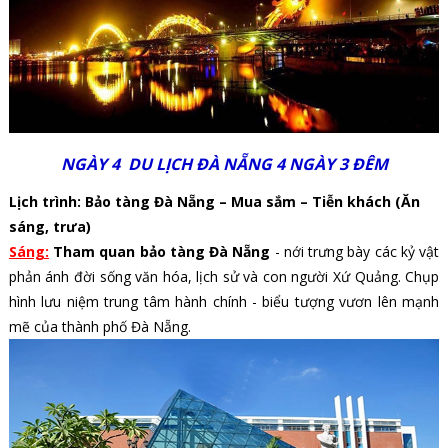
NGÀY 4
DU LỊCH ĐÀ NẴNG 4 NGÀY 3 ĐÊM
Lịch trình: Bảo tàng Đà Nẵng – Mua sắm – Tiễn khách (Ăn
sáng, trưa)
Sáng:
Tham quan bảo tàng Đà Nẵng
- nới trưng bày các kỷ vật
phản ánh đời sống văn hóa, lịch sử và con người Xứ Quảng. Chụp
hình lưu niệm trung tâm hành chính - biểu tượng vươn lên mạnh
mẽ của thành phố Đà Nẵng.