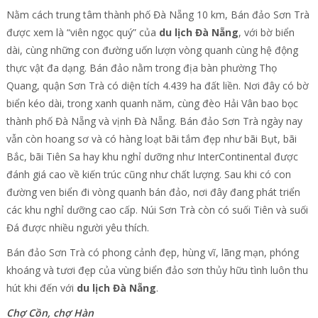
Nằm cách trung tâm thành phố Đà Nẵng 10 km, Bán đảo Sơn Trà
được xem là “viên ngọc quý” của
du lịch Đà Nẵng
, với bờ biển
dài, cùng những con đường uốn lượn vòng quanh cùng hệ động
thực vật đa dạng. Bán đảo nằm trong địa bàn phường Thọ
Quang, quận Sơn Trà có diện tích 4.439 ha đất liền. Nơi đây có bờ
biển kéo dài, trong xanh quanh năm, cùng đèo Hải Vân bao bọc
thành phố Đà Nẵng và vịnh Đà Nẵng. Bán đảo Sơn Trà ngày nay
vẫn còn hoang sơ và có hàng loạt bãi tắm đẹp như bãi Bụt, bãi
Bắc, bãi Tiên Sa hay khu nghỉ dưỡng như InterContinental được
đánh giá cao về kiến trúc cũng như chất lượng. Sau khi có con
đường ven biển đi vòng quanh bán đảo, nơi đây đang phát triển
các khu nghỉ dưỡng cao cấp. Núi Sơn Trà còn có suối Tiên và suối
Đá được nhiều người yêu thích.
Bán đảo Sơn Trà có phong cảnh đẹp, hùng vĩ, lãng mạn, phóng
khoáng và tươi đẹp của vùng biển đảo sơn thủy hữu tình luôn thu
hút khi đến với
du lịch Đà Nẵng
.
Chợ Cồn, chợ Hàn