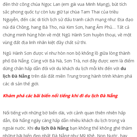
đền thờ công chúa Ngọc Lan (em gái vua Minh Mạng), bút tích
sắc phong quốc tự còn lưu giữ tại chùa Tam Thai của triều
Nguyễn, đến các di tích lịch sử đấu tranh cách mạng như: Địa đạo
núi đá Chồng, hang Bà Tho, núi Kim Sơn, hang Âm Phủ… Tất cả
chứng minh hùng hồn về một Ngũ Hành Sơn huyền thoại, về một
vùng đất địa linh nhân kiệt đầy chất sử thi.
Ngũ Hành Sơn được ví như hòn non bộ khổng lồ giữa lòng thành
phố Đà Nẵng. Cùng với Bà Nà, Sơn Trà, nơi đây được xem là điểm
dừng chân hấp dẫn đối với du khách du lịch mỗi khi đến với
du
lịch Đà Nẵng
trên dải đất miền Trung trong hành trình khám phá
các di sản thế giới.
Khám phá các bãi biển nổi tiếng khi đi du lịch Đà Nẵng
Nổi tiếng với những bờ biển dài, với cảnh quan thiên nhiên hấp
dẫn, Đà Nẵng ngày càng hấp dẫn nhiều khách du lịch trong và
ngoài nước. Khi
du lịch Đà Nẵng
bạn không thể không ghé thăm
những bãi biển đẹp nhất Đà Nẵng như Mỹ Khê, Non Nước, hay