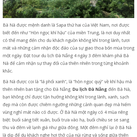
Bà Nà được mệnh danh là Sapa thứ hai của Việt Nam, nơi được
biết đến như “Hòn ngọc khí hậu” của miền Trung, là nơi duy nhất
có thể mang đến cho du khách nguồn không khí trong lành, tươi
mát và những cảm nhận độc đáo của sự giao thoa bốn mùa trong
một ngày. Đặt tour du lịch Đà Nẵng 4 ngày 3 đêm khám phá Bà
Nà để cảm nhận sự thay đổi của thiên nhiên trong từng khoảnh
khắc.
Bà Nà được coi là “lá phổi xanh”, là “hòn ngọc quý” về khí hậu mà
thiên nhiên ban tặng cho Đà Nẵng.
Du lịch Đà Nẵng
đến Bà Nà,
bạn không chỉ được tận hưởng không khí trong lành, xanh, sạch
đẹp mà còn được chiêm ngưỡng những cảnh quan đẹp mà hiếm
vùng nghỉ mát nào có được. Ở Bà Nà một ngày có 4 mùa riêng
biệt: buổi sáng tiết xuân, buổi trưa vào hạ, buổi chiều se se sang
thu và đêm về lạnh giá như giữa đông. Một đêm nghỉ lại ở Bà Nà
là dịp để du khách nghe hơi thở của núi rừng và sống giữa thiên