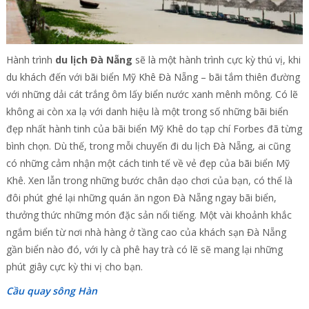
Hành trình
du lịch Đà Nẵng
sẽ là một hành trình cực kỳ thú vị, khi
du khách đến với bãi biển Mỹ Khê Đà Nẵng – bãi tắm thiên đường
với những dải cát trắng ôm lấy biển nước xanh mênh mông. Có lẽ
không ai còn xa lạ với danh hiệu là một trong số những bãi biển
đẹp nhất hành tinh của bãi biển Mỹ Khê do tạp chí Forbes đã từng
bình chọn. Dù thế, trong mỗi chuyến đi du lịch Đà Nẵng, ai cũng
có những cảm nhận một cách tinh tế về vẻ đẹp của bãi biển Mỹ
Khê. Xen lẫn trong những bước chân dạo chơi của bạn, có thể là
đôi phút ghé lại những quán ăn ngon Đà Nẵng ngay bãi biển,
thưởng thức những món đặc sản nổi tiếng. Một vài khoảnh khắc
ngắm biển từ nơi nhà hàng ở tầng cao của khách sạn Đà Nẵng
gần biển nào đó, với ly cà phê hay trà có lẽ sẽ mang lại những
phút giây cực kỳ thi vị cho bạn.
Cầu quay sông Hàn