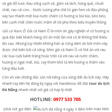
và giá đỗ tươi. Rau sống sạch sẽ, gồm xà lách, húng quế, chuối
chát, rau cải con… Nước tương pha chế từ gan heo và đậu phộng
xay tạo thành một loại nước chấm có hương vị bùi bùi, béo béo,
bên cạnh một chén nước mắm ớt tỏi pha theo kiểu truyền thống.
Gỏi cá Nam Ô
: Gỏi cá Nam Ô là món ăn gây nghiện vì có hương vị
quá đặc biệt khách hàng chỉ ăn một lần mà có lẽ không thể thiếu
lần sau. Nhưng tuy nhiên không hăn ai cũng dám ăn bởi món này
được chế biên bởi cá sống. Món gỏi cá Nam Ô có thể ăn với rau
các loại cuối bánh tráng hoặc trộn cá với rau và nước chấm,
hương vị ngọt mát, bùi, cay thơm khó tả khi hương vị thấm vào
từng đầu lưỡi.
Còn vô vàn những đặc sản nổi tiếng của vùng đất du lịch này. Hãy
nhanh tay liên hệ đăng ký ngay với Handetour để đặt
tour du lịch
Đà Nẵng
nhanh nhất với giá cả hợp lý nhất.
HOTLINE:
0977 533 705
(click nút gọi điện
trên màn hình