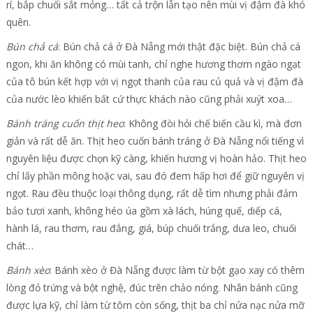
rí, bắp chuối sắt mỏng… tất cả trộn lẫn tạo nên mùi vị đậm đà khó
quên.
Bún chả cá
: Bún chả cá ở Đà Nẵng mới thật đặc biệt. Bún chả cá
ngon, khi ăn không có mùi tanh, chỉ nghe hương thơm ngào ngạt
của tô bún kết hợp với vị ngọt thanh của rau củ quả và vị đậm đà
của nước lèo khiến bất cứ thực khách nào cũng phải xuýt xoa…
Bánh tráng cuốn thịt heo
: Không đòi hỏi chế biến cầu kì, mà đơn
giản và rất dễ ăn. Thịt heo cuốn bánh tráng ở Đà Nẵng nổi tiếng vì
nguyên liệu được chọn kỹ càng, khiến hương vị hoàn hảo. Thịt heo
chỉ lấy phần mông hoặc vai, sau đó đem hấp hơi để giữ nguyên vị
ngọt. Rau đều thuộc loại thông dụng, rất dễ tìm nhưng phải đảm
bảo tươi xanh, không héo úa gồm xà lách, húng quế, diếp cá,
hành lá, rau thơm, rau đắng, giá, búp chuối trắng, dưa leo, chuối
chát…
Bánh xèo
: Bánh xèo ở Đà Nẵng được làm từ bột gạo xay có thêm
lòng đỏ trứng và bột nghệ, đúc trên chảo nóng. Nhân bánh cũng
được lựa kỹ, chỉ làm từ tôm còn sống, thịt ba chỉ nửa nạc nửa mỡ