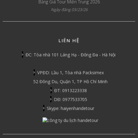
Bảng Giá Tour Miền Trung 2026
Ngày đăng 03/23/26
LIÊN HỆ
ĐC: Tòa nhà 101 Láng Hạ - Đống Đa - Hà Nội
VPĐD: Lầu 1, Tòa nhà Packsimex
52 Đông Du, Quận 1, TP Hồ Chí Minh
ĐT: 0913223338
DĐ: 0977533705
Skype: haiyenhandetour