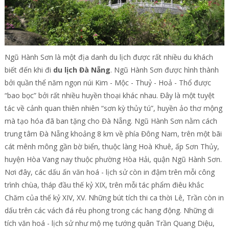
Ngũ Hành Sơn là một địa danh du lịch được rất nhiều du khách
biết đến khi đi
du lịch Đà Nẵng
. Ngũ Hành Sơn được hình thành
bởi quần thể năm ngọn núi Kim - Mộc - Thuỷ - Hoả - Thổ được
“bao bọc” bởi rất nhiều huyền thoại khác nhau. Đây là một tuyệt
tác về cảnh quan thiên nhiên “sơn kỳ thủy tú”, huyền ảo thơ mộng
mà tạo hóa đã ban tặng cho Đà Nẵng. Ngũ Hành Sơn nằm cách
trung tâm Đà Nẵng khoảng 8 km về phía Đông Nam, trên một bãi
cát mênh mông gần bờ biển, thuộc làng Hoà Khuê, ấp Sơn Thủy,
huyện Hòa Vang nay thuộc phường Hòa Hải, quận Ngũ Hành Sơn.
Nơi đây, các dấu ấn văn hoá - lịch sử còn in đậm trên mỗi công
trình chùa, tháp đầu thế kỷ XIX, trên mỗi tác phẩm điêu khắc
Chăm của thế kỷ XIV, XV. Những bút tích thi ca thời Lê, Trần còn in
dấu trên các vách đá rêu phong trong các hang động. Những di
tích văn hoá - lịch sử như mộ mẹ tướng quân Trần Quang Diệu,