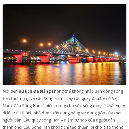
Nói đến
du lịch Đà Nẵng
không thể không nhắc đến dòng sông
Hàn thơ mộng và cầu Sông Hàn – cây cầu quay đầu tiên ở Việt
Nam. Cầu Sông Hàn là biểu tượng cho sức sống mới, là khát vọng
đi lên của thành phố được xây dựng bằng sự đóng góp của mọi
người dân. Cầu quay sông Hàn – niềm tự hào của người dân
thành phố. Cầu Sông Hàn không chỉ tạo thuận lợi cho giao thông