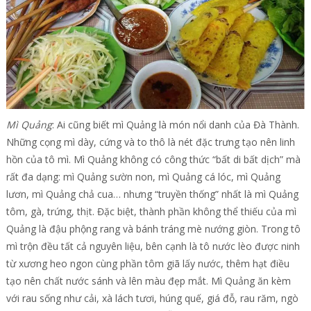
Mì Quảng
: Ai cũng biết mì Quảng là món nổi danh của Đà Thành.
Những cọng mì dày, cứng và to thô là nét đặc trưng tạo nên linh
hồn của tô mì. Mì Quảng không có công thức “bất di bất dịch” mà
rất đa dạng: mì Quảng sườn non, mì Quảng cá lóc, mì Quảng
lươn, mì Quảng chả cua… nhưng “truyền thống” nhất là mì Quảng
tôm, gà, trứng, thịt. Đặc biệt, thành phần không thể thiếu của mì
Quảng là đậu phộng rang và bánh tráng mè nướng giòn. Trong tô
mì trộn đều tất cả nguyên liệu, bên cạnh là tô nước lèo được ninh
từ xương heo ngon cùng phần tôm giã lấy nước, thêm hạt điều
tạo nên chất nước sánh và lên màu đẹp mắt. Mì Quảng ăn kèm
với rau sống như cải, xà lách tươi, húng quế, giá đỗ, rau răm, ngò