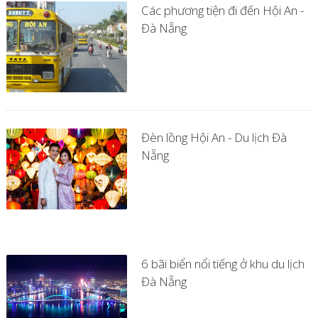
Các phương tiện đi đến Hội An -
Đà Nẵng
Đèn lồng Hội An - Du lịch Đà
Nẵng
6 bãi biển nổi tiếng ở khu du lịch
Đà Nẵng