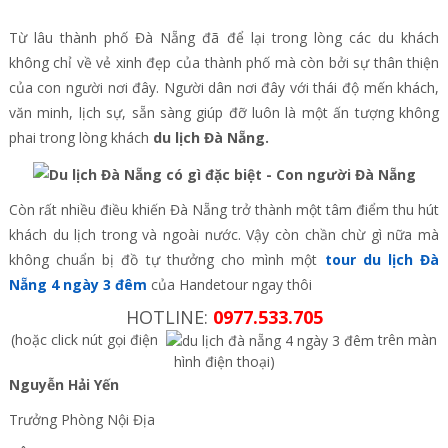
Từ lâu thành phố Đà Nẵng đã để lại trong lòng các du khách
không chỉ về vẻ xinh đẹp của thành phố mà còn bởi sự thân thiện
của con người nơi đây. Người dân nơi đây với thái độ mến khách,
văn minh, lịch sự, sẵn sàng giúp đỡ luôn là một ấn tượng không
phai trong lòng khách
du lịch Đà Nẵng.
Còn rất nhiều điều khiến Đà Nẵng trở thành một tâm điểm thu hút
khách du lịch trong và ngoài nước. Vậy còn chần chừ gì nữa mà
không chuẩn bị đồ tự thưởng cho mình một
tour du lịch Đà
Nẵng 4 ngày 3 đêm
của Handetour ngay thôi
HOTLINE:
0977.533.705
(hoặc click nút gọi điện
trên màn
hình điện thoại)
Nguyễn Hải Yến
Trưởng Phòng Nội Địa