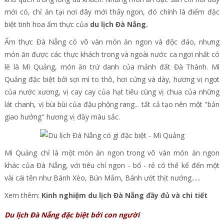
mới có, chỉ ăn tại nơi đây mới thấy ngon, đó chính là điểm đặc
biệt tinh hoa ẩm thực của
du lịch Đà Nẵng.
Ẩm thực Đà Nẵng có vô vàn món ăn ngon và độc đáo, nhưng
món ăn được các thực khách trong và ngoài nước ca ngợi nhất có
lẽ là Mì Quảng, món ăn trứ danh của mảnh đất Đà Thành. Mì
Quảng đặc biệt bởi sợi mì to thô, hơi cứng và dày, hương vị ngọt
của nước xương, vị cay cay của hạt tiêu cùng vị chua của những
lát chanh, vị bùi bùi của đậu phộng rang... tất cả tạo nên một "bản
giao hưởng" hương vị đầy màu sắc.
Mì Quảng chỉ là một món ăn ngon trong vô vàn món ăn ngon
khác của Đà Nẵng, với tiêu chí ngon - bổ - rẻ có thể kể đến một
vài cái tên như Bánh Xèo, Bún Mắm, Bánh ướt thịt nướng......
Xem thêm:
Kinh nghiệm du lịch Đà Nẵng đầy đủ và chi tiết
Du lịch Đà Nẵng đặc biệt bởi con người