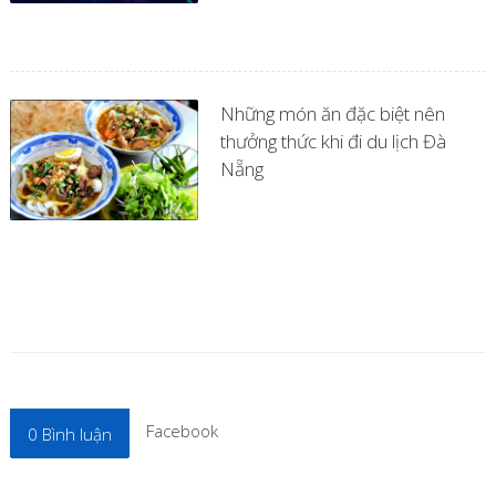
Những món ăn đặc biệt nên
thưởng thức khi đi du lịch Đà
Nẵng
Facebook
0
Bình luận