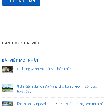
GỬI BÌNH LUẬN
DANH MỤC BÀI VIẾT
BÀI VIẾT MỚI NHẤT
Đà Nẵng và những nét văn hóa thú vị
8 địa điểm du lịch Đà Nẵng cho bạn check-in sống ảo
tuyệt đẹp
Khám phá Vinpearl Land Nam Hội An trải nghiệm mùa hè