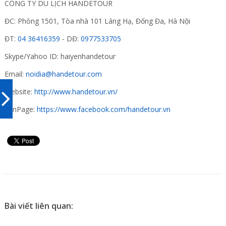
CÔNG TY DU LỊCH HANDETOUR
ĐC: Phòng 1501, Tòa nhà 101 Láng Hạ, Đống Đa, Hà Nội
ĐT:
04 36416359
- DĐ:
0977533705
Skype/Yahoo ID: haiyenhandetour
Email:
noidia@handetour.com
Website:
http://www.handetour.vn/
FanPage:
https://www.facebook.com/handetour.vn
Bài viết liên quan: