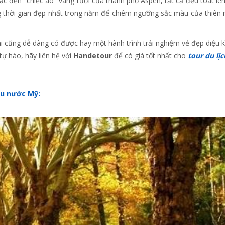
c đến "chiếc áo" vàng tươi của thành phố Aspen, tất cả đều toát lê
 thời gian đẹp nhất trong năm để chiêm ngưỡng sắc màu của thiên 
cũng dễ dàng có được hay một hành trình trải nghiệm vẻ đẹp diệu k
ự hào, hãy liên hệ với
Handetour
để có giá tốt nhất cho
tour du lị
hu nước Mỹ: