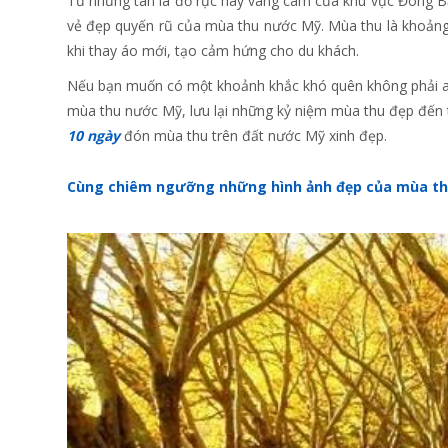
Từ những tán lá đỏ rực hay vàng cam của khu vực Đông Bắ
vẻ đẹp quyến rũ của mùa thu nước Mỹ. Mùa thu là khoảng
khi thay áo mới, tạo cảm hứng cho du khách.
Nếu bạn muốn có một khoảnh khắc khó quên không phải ai 
mùa thu nước Mỹ, lưu lại những kỷ niệm mùa thu đẹp đến t
10 ngày
đón mùa thu trên đất nước Mỹ xinh đẹp.
Cùng chiêm ngưỡng những hình ảnh đẹp của mùa t