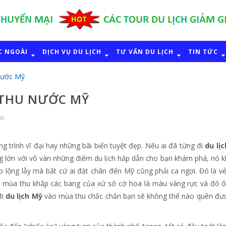
C NGOÀI
DỊCH VỤ DU LỊCH
TƯ VẤN DU LỊCH
TIN TỨC
Nước Mỹ
 THU NƯỚC MỸ
ận
 trình vĩ đại hay những bãi biển tuyệt đẹp. Nếu ai đã từng đi
du lị
ng lớn với vô vàn những điểm du lịch hấp dẫn cho bạn khám phá, nó 
 lộng lẫy mà bất cứ ai đặt chân đến Mỹ cũng phải ca ngợi. Đó là v
mùa thu khắp các bang của xứ sở cờ hoa là màu vàng rực và đỏ ố
đi
du lịch Mỹ
vào mùa thu chắc chắn bạn sẽ không thể nào quên đư