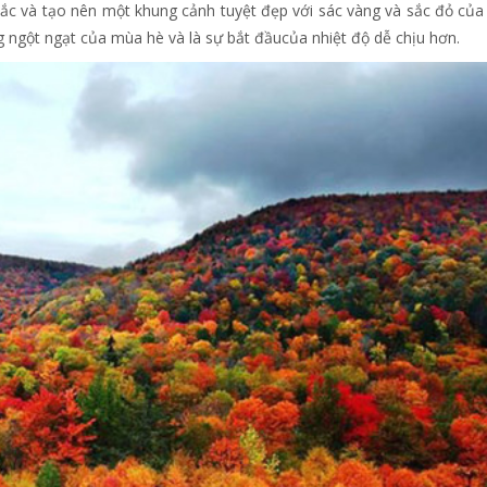
c và tạo nên một khung cảnh tuyệt đẹp với sác vàng và sắc đỏ của 
 ngột ngạt của mùa hè và là sự bắt đầucủa nhiệt độ dễ chịu hơn.