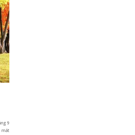
áng 9
à mát