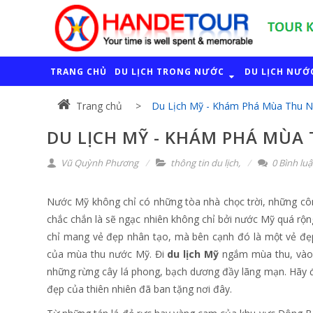
TRANG CHỦ
DU LỊCH TRONG NƯỚC
DU LỊCH NƯỚ
Trang chủ
Du Lịch Mỹ - Khám Phá Mùa Thu 
DU LỊCH MỸ - KHÁM PHÁ MÙA
Vũ Quỳnh Phương
thông tin du lịch
,
0 Bình lu
Nước Mỹ không chỉ có những tòa nhà chọc trời, những công
chắc chắn là sẽ ngạc nhiên không chỉ bởi nước Mỹ quá rộ
chỉ mang vẻ đẹp nhân tạo, mà bên cạnh đó là một vẻ đẹp
của mùa thu nước Mỹ. Đi
du lịch Mỹ
ngắm mùa thu, vào 
những rừng cây lá phong, bạch dương đầy lãng mạn. Hãy 
đẹp của thiên nhiên đã ban tặng nơi đây.