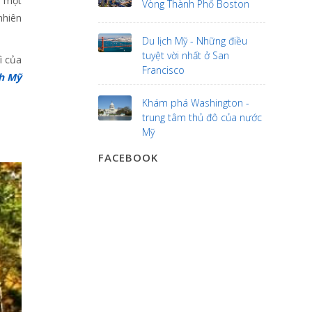
n một
Vòng Thành Phố Boston
nhiên
Du lịch Mỹ - Những điều
tuyệt vời nhất ở San
ì của
Francisco
ch Mỹ
Khám phá Washington -
trung tâm thủ đô của nước
Mỹ
FACEBOOK