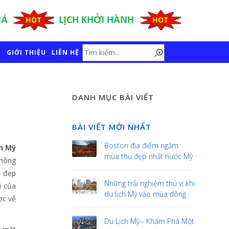
GIỚI THIỆU
LIÊN HỆ
DANH MỤC BÀI VIẾT
BÀI VIẾT MỚI NHẤT
Boston địa điểm ngắm
ch Mỹ
mùa thu đẹp nhất nước Mỹ
không
ẻ đẹp
Những trải nghiệm thú vị khi
i của
du lịch Mỹ vào mùa đông
ợc vẻ
Du Lịch Mỹ - Khám Phá Một