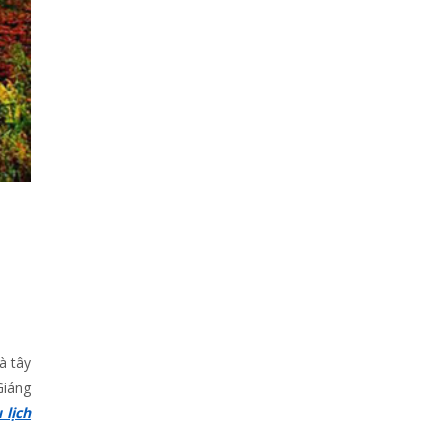
à tây
Giáng
 lịch