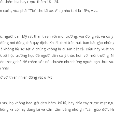
 rót thêm bia hay rượu thêm 1$ - 2$.
 cước, vừa phải "Tip" cho lái xe. Ví dụ như taxi là 15%, v.v...
c người dân Mỹ rất thân thiện với môi trường, với động vật và có ý
 đúng nơi đúng chỗ quy định. Khi đi chơi trên núi, bạn bắt gặp nhữn
à không hề sợ sệt vì chúng không bị ai săn bắt cả. Điều này xuất ph
ức xã hội, trường học để người dân có ý thức hơn với môi trường. 
mèo trong nhà để chăm sóc nói chuyện như những người bạn thực sự
n nhé!
xin, họ không bao giờ đeo bám, kể lể, hay chìa tay trước mặt ngư
hông xe cộ hay dừng lại và cầm tấm bảng nhỏ ghi "cần giúp đỡ". H