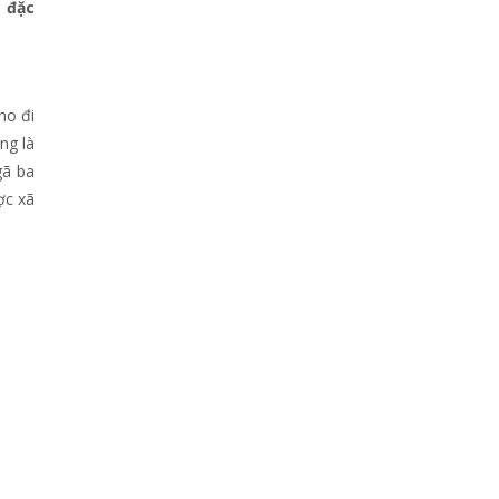
a đặc
ho đi
ng là
gã ba
ợc xã