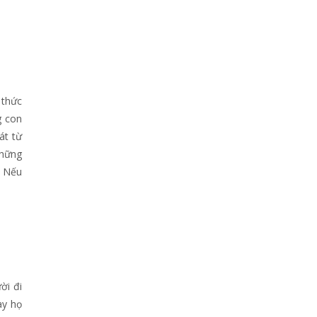
 thức
g con
át từ
Những
. Nếu
ời đi
ay họ