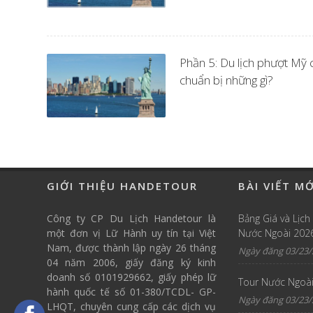
Phần 5: Du lịch phượt Mỹ 
chuẩn bị những gì?
GIỚI THIỆU HANDETOUR
BÀI VIẾT M
Công ty CP Du Lịch Handetour là
Bảng Giá và Lịch
một đơn vị Lữ Hành uy tín tại Việt
Nước Ngoài 202
Nam, được thành lập ngày 26 tháng
Ngày đăng 03/23/
04 năm 2006, giấy đăng ký kinh
doanh số 0101929662, giấy phép lữ
Tour Nước Ngoài
hành quốc tế số 01-380/TCDL- GP-
Ngày đăng 03/23/
LHQT, chuyên cung cấp các dịch vụ