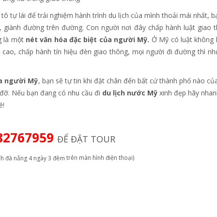
tô tự lái để trải nghiệm hành trình du lịch của mình thoải mái nhất, b
 giành đường trên đường. Con người nơi đây chấp hành luật giao 
g là một
nét văn hóa đặc biệt của người Mỹ.
Ở Mỹ có luật không l
t cao, chấp hành tín hiệu đèn giao thông, mọi người đi đường thì n
ủa người Mỹ
, bạn sẽ tự tin khi đặt chân đến bất cứ thành phố nào củ
 đỡ. Nếu bạn đang có nhu cầu đi
du lịch nước Mỹ
xinh đẹp hãy nhan
é!
82767959
ĐỂ ĐẶT TOUR
trên màn hình điện thoại)