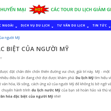
C NGOÀI
DỊCH VỤ DU LỊCH
TƯ VẤN DU LỊCH
TIN TỨC
của người Mỹ
ẶC BIỆT CỦA NGƯỜI MỸ
ận
ược đặt chân đến chốn thiên đường vui chơi, giải trí này. Mỹ - một
à nhiều điều bí ẩn đang chờ đợi được khám phá.
Du lịch Mỹ
tìm hiểu v
ề văn hóa, lối sống, cách ứng xử của người Mỹ để không bị bỡ ngỡ v
n chuyến hành trình
du lịch nước Mỹ
của bạn sẽ hoàn hảo và thú v
văn hóa đặc biệt của người Mỹ
nhé!