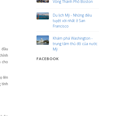
Vòng Thành Phố Boston
Du lịch Mỹ - Những điều
tuyệt vời nhất ở San
Francisco
Khám phá Washington -
trung tâm thủ đô của nước
p đầu
Mỹ
thỉnh
FACEBOOK
h cho
ọ lên
 tính