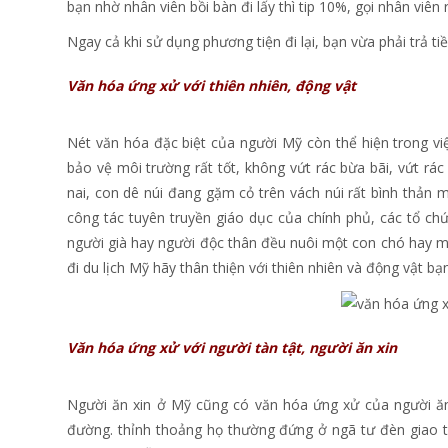
bạn nhờ nhân viên bồi bàn đi lấy thì tip 10%, gọi nhân viên
Ngay cả khi sử dụng phương tiện đi lại, bạn vừa phải trả tiền
Văn hóa ứng xử với thiên nhiên, động vật
Nét văn hóa đặc biệt của người Mỹ còn thể hiện trong việ
bảo vệ môi trường rất tốt, không vứt rác bừa bãi, vứt rác
nai, con dê núi đang gặm cỏ trên vách núi rất bình thản m
công tác tuyên truyền giáo dục của chính phủ, các tổ ch
người già hay người độc thân đều nuôi một con chó hay 
đi du lịch Mỹ hãy thân thiện với thiên nhiên và động vật bạ
Văn hóa ứng xử với người tàn tật, người ăn xin
Người ăn xin ở Mỹ cũng có văn hóa ứng xử của người ăn 
đường. thỉnh thoảng họ thường đứng ở ngã tư đèn giao t