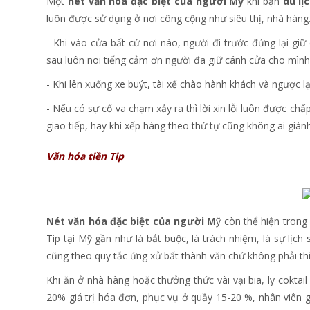
Một
nét văn hóa đặc biệt của người Mỹ
khi bạn
du lị
luôn được sử dụng ở nơi công cộng như siêu thị, nhà hàng.
- Khi vào cửa bất cứ nơi nào, người đi trước đứng lại g
sau luôn noi tiếng cảm ơn người đã giữ cánh cửa cho mình
- Khi lên xuống xe buýt, tài xế chào hành khách và ngược lạ
- Nếu có sự cố va chạm xảy ra thì lời xin lỗi luôn được ch
giao tiếp, hay khi xếp hàng theo thứ tự cũng không ai giành
Văn hóa tiền Tip
Nét văn hóa đặc biệt của người M
ỹ còn thể hiện trong 
Tip tại Mỹ gần như là bắt buộc, là trách nhiệm, là sự lịc
cũng theo quy tắc ứng xử bất thành văn chứ không phải thíc
Khi ăn ở nhà hàng hoặc thưởng thức vài vại bia, ly coktail
20% giá trị hóa đơn, phục vụ ở quầy 15-20 %, nhân viên g