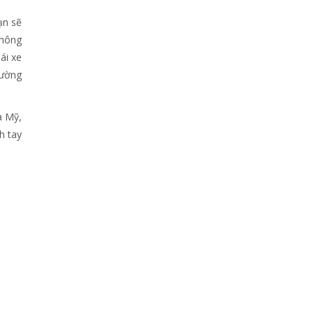
ạn sẽ
thông
ái xe
hường
a Mỹ,
h tay