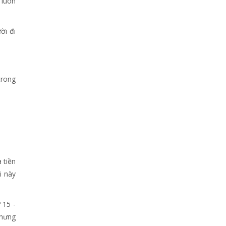
 luôn
ời đi
trong
 tiền
i này
 15 -
nhưng