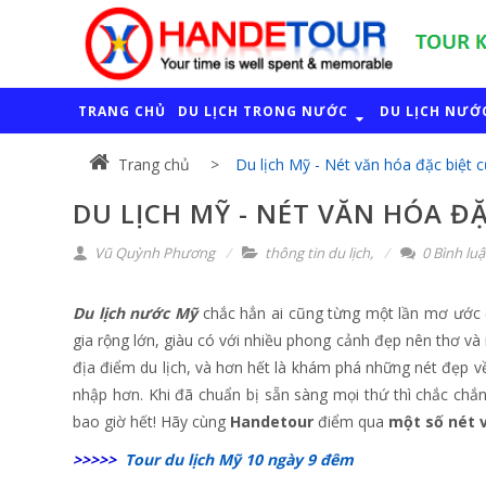
TRANG CHỦ
DU LỊCH TRONG NƯỚC
DU LỊCH NƯỚ
Trang chủ
Du lịch Mỹ - Nét văn hóa đặc biệt 
DU LỊCH MỸ - NÉT VĂN HÓA Đ
Vũ Quỳnh Phương
thông tin du lịch
,
0 Bình lu
Du lịch nước Mỹ
chắc hẳn ai cũng từng một lần mơ ước đ
gia rộng lớn, giàu có với nhiều phong cảnh đẹp nên thơ v
địa điểm du lịch, và hơn hết là khám phá những nét đẹp v
nhập hơn. Khi đã chuẩn bị sẵn sàng mọi thứ thì chắc chắ
bao giờ hết! Hãy cùng
Handetour
điểm qua
một số nét 
>>>>>
Tour du lịch Mỹ 10 ngày 9 đêm