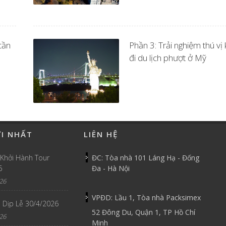
cần
Phần 3: Trải nghiệm thú vị 
đi du lịch phượt ở Mỹ
ỚI NHẤT
LIÊN HỆ
 Khởi Hành Tour
ĐC: Tòa nhà 101 Láng Hạ - Đống
6
Đa - Hà Nội
26
VPĐD: Lầu 1, Tòa nhà Packsimex
 Dịp Lễ 30/4/2026
52 Đông Du, Quận 1, TP Hồ Chí
26
Minh