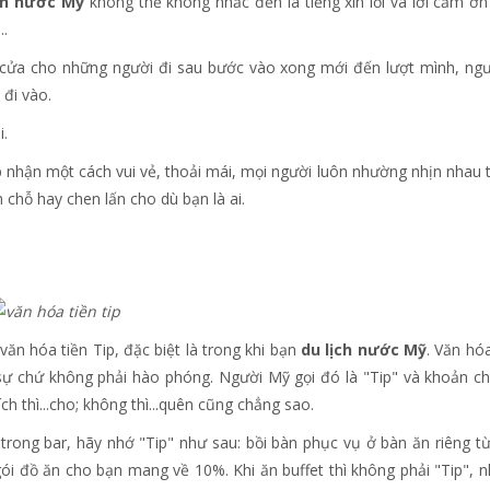
ch nước Mỹ
không thể không nhắc đến là tiếng xin lỗi và lời cảm ơn
..
iữ cửa cho những người đi sau bước vào xong mới đến lượt mình, ngư
 đi vào.
i.
ấp nhận một cách vui vẻ, thoải mái, mọi người luôn nhường nhịn nhau 
 chỗ hay chen lấn cho dù bạn là ai.
văn hóa tiền Tip, đặc biệt là trong khi bạn
du lịch nước Mỹ
. Văn hóa
h sự chứ không phải hào phóng. Người Mỹ gọi đó là "Tip" và khoản ch
h thì...cho; không thì...quên cũng chẳng sao.
 trong bar, hãy nhớ "Tip" như sau: bồi bàn phục vụ ở bàn ăn riêng từ
ói đồ ăn cho bạn mang về 10%. Khi ăn buffet thì không phải "Tip", 