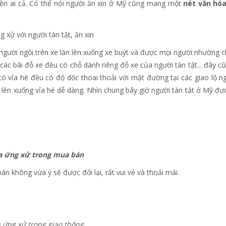
iền ai cả. Có thể nói người ăn xin ở Mỹ cũng mang một
nét văn hó
người ngồi trên xe lăn lên xuống xe buýt và được mọi người nhường c
 các bãi đỗ xe đều có chỗ dành riêng đỗ xe của người tàn tật... đây cũ
 vỉa hè đều có độ dốc thoai thoải với mặt đường tại các giao lộ n
n lên xuống vỉa hè dễ dàng. Nhìn chung bây giờ người tàn tật ở Mỹ đư
 không vừa ý sẽ được đổi lại, rất vui vẻ và thoải mái.