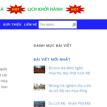
GIỚI THIỆU
LIÊN HỆ
DANH MỤC BÀI VIẾT
BÀI VIẾT MỚI NHẤT
Boston địa điểm ngắm
 quốc
mùa thu đẹp nhất nước Mỹ
ề các
à hòa
Những trải nghiệm thú vị khi
ị hơn
du lịch Mỹ vào mùa đông
Du Lịch Mỹ - Khám Phá Một