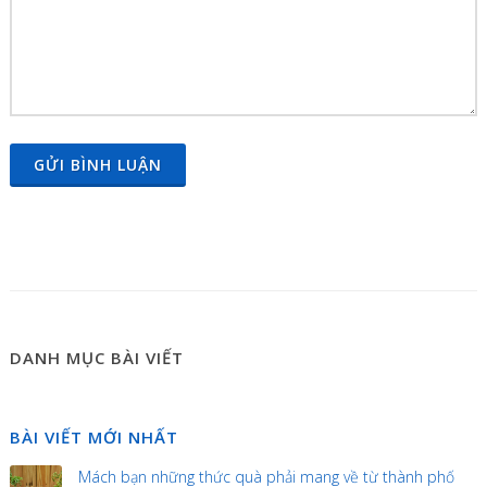
GỬI BÌNH LUẬN
DANH MỤC BÀI VIẾT
BÀI VIẾT MỚI NHẤT
Mách bạn những thức quà phải mang về từ thành phố