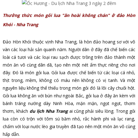
Thưởng thức món gỏi lua "ăn hoài không chán" ở đảo Hòn
Khói - Nha Trang
Đảo Hòn Khói thuộc vịnh Nha Trang, là hòn đảo hoang sơ với vô
vàn các loại hải sản quanh năm. Người dân ở đây đã chế biến các
loài cá tươi và các loại rau sạch được trồng trên đảo thành một
món ăn vô cùng dân dã, tạo nên một nét ẩm thực riêng cho nơi
đây. Đó là món gỏi lua. Gỏi lua được chế biến từ các loại cá nhỏ,
thịt trong, mềm, không có máu nên không có vị tanh. Và một
nguyên liệu không thể thiếu trong món gỏi đó là lõi cây chuối hột.
Gỏi lua không ăn với bún như ngoài Bắc, gỏi lua ở đây ăn kèm với
bánh tráng nướng dày Ninh Hòa, mặn mặn, ngọt ngọt, thơm
thơm, khách
du lịch Nha Trang
ai cũng phải siêu lòng. Trong gỏi
lua còn có trộn với tôm sú băm nhỏ, rắc hành phi và lạc rang,
chấm với loại nước lèo gia truyền đã tạo nên một món ăn vô cùng
hấp dẫn.