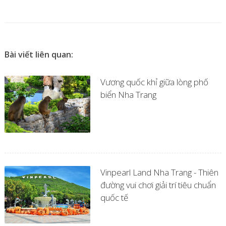
Bài viết liên quan:
Vương quốc khỉ giữa lòng phố
biển Nha Trang
Vinpearl Land Nha Trang - Thiên
đường vui chơi giải trí tiêu chuẩn
quốc tế