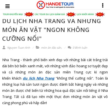
DU LỊCH NHA TRANG VÀ NHỮNG
MÓN ĂN VẶT "NGON KHÔNG
CƯỠNG NỔI"
Nguyen Tuan Anh
món ăn đặc sản
,
0 Bình luận
Nha Trang - thành phố biển xinh đẹp với những bãi cát trắng trải
dài bên bờ biển xanh mát, với những vịnh đảo hoang sơ tuyệt đẹp
và cả những món ăn đặc sản miền Trung cực kì ngon
khiến khách
du lịch Nha Trang
"không thể cưỡng nổi". Toàn là
những loại hải sản tươi ngon được đánh bắt hàng ngày và những
món ăn được chế biển từ những hoa quả đặc sản nổi tiếng ở Nha
Trang. Tất cả đã tạo nên một thực đơn những món ăn vặt vô
cùng phong phú và hấp dẫn!