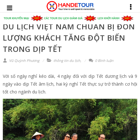
DU LỊCH VIỆT NAM CHUẨN BỊ ĐÓN
LƯỢNG KHÁCH TĂNG ĐỘT BIẾN
TRONG DỊP TẾT
Vũ Quỳnh Phương
thông tin du lịch
,
0 Bình luận
Với số ngày nghỉ kéo dài, 4 ngày đối với dịp Tết dương lịch và 9
ngày vào dịp Tết âm lịch, hai kỳ nghỉ Tết thực sự trở thành cơ hội
tốt cho ngành du lịch.