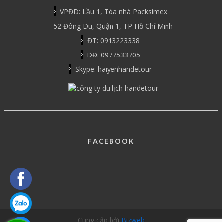
VPĐD: Lầu 1, Tòa nhà Packsimex
52 Đông Du, Quận 1, TP Hồ Chí Minh
ĐT: 0913223338
DĐ: 0977533705
Skype: haiyenhandetour
FACEBOOK
Cung cấp bởi
Bizweb