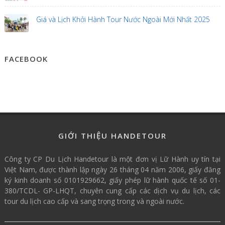
Giá và Lịch Khởi Hành Tour Nước Ngoài Mới Nhất 2025
FACEBOOK
GIỚI THIỆU HANDETOUR
Công ty CP Du Lịch Handetour là một đơn vị Lữ Hành uy tín tại
Việt Nam, được thành lập ngày 26 tháng 04 năm 2006, giấy đăng
ký kinh doanh số 0101929662, giấy phép lữ hành quốc tế số 01-
380/TCDL- GP-LHQT, chuyên cung cấp các dịch vụ du lịch, các
tour du lịch cao cấp và sang trọng trong và ngoài nước.