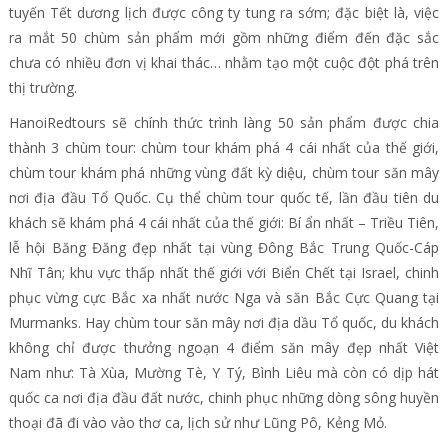
tuyến Tết dương lịch được công ty tung ra sớm; đặc biệt là, việc
ra mắt 50 chùm sản phẩm mới gồm những điểm đến đặc sắc
chưa có nhiều đơn vị khai thác… nhằm tạo một cuộc đột phá trên
thị trường.
HanoiRedtours sẽ chính thức trình làng 50 sản phẩm được chia
thành 3 chùm tour: chùm tour khám phá 4 cái nhất của thế giới,
chùm tour khám phá những vùng đất kỳ diệu, chùm tour săn mây
nơi địa đầu Tổ Quốc. Cụ thể chùm tour quốc tế, lần đầu tiên du
khách sẽ khám phá 4 cái nhất của thế giới: Bí ẩn nhất – Triều Tiên,
lễ hội Băng Đăng đẹp nhất tại vùng Đông Bắc Trung Quốc-Cáp
Nhĩ Tân; khu vực thấp nhất thế giới với Biển Chết tại Israel, chinh
phục vừng cực Bắc xa nhất nước Nga và săn Bắc Cực Quang tại
Murmanks. Hay chùm tour săn mây nơi địa dầu Tổ quốc, du khách
không chỉ được thưởng ngoạn 4 điểm săn mây đẹp nhất Việt
Nam như: Tà Xùa, Mường Tè, Y Tý, Bình Liêu mà còn có dịp hát
quốc ca nơi địa đầu đất nước, chinh phục những dòng sông huyền
thoại đã đi vào vào thơ ca, lịch sử như Lũng Pô, Kẻng Mỏ.