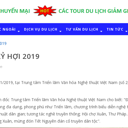
C NGOÀI
DỊCH VỤ DU LỊCH
TƯ VẤN DU LỊCH
TIN TỨC
2019
Ỷ HỢI 2019
ận
/1/2019, tại Trung tâm Triển lãm Văn hóa Nghệ thuật Việt Nam (số 
m đốc Trung tâm Triển lãm Văn hóa Nghệ thuật Việt Nam cho biết: "Đ
ng đa dạng, phong phú như Triển lãm, chương trình biểu diễn nghệ 
huật dân gian; tương tác nghề truyền thống; Hội chợ Xuân, Thư Pháp
Xuân, mừng đón Tết Nguyên đán cổ truyền dân tộc".