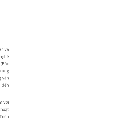
a" và
 nghề
 (Bắc
trưng
g văn
g đến
m với
thuật
Triển