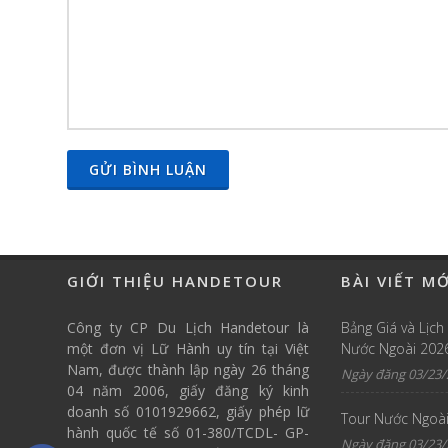
GỬI BÌNH LUẬN
GIỚI THIỆU HANDETOUR
BÀI VIẾT M
Công ty CP Du Lịch Handetour là
Bảng Giá và Lịch
một đơn vị Lữ Hành uy tín tại Việt
Nước Ngoài 202
Nam, được thành lập ngày 26 tháng
Ngày đăng 03/23/
04 năm 2006, giấy đăng ký kinh
doanh số 0101929662, giấy phép lữ
Tour Nước Ngoài
hành quốc tế số 01-380/TCDL- GP-
Ngày đăng 03/23/