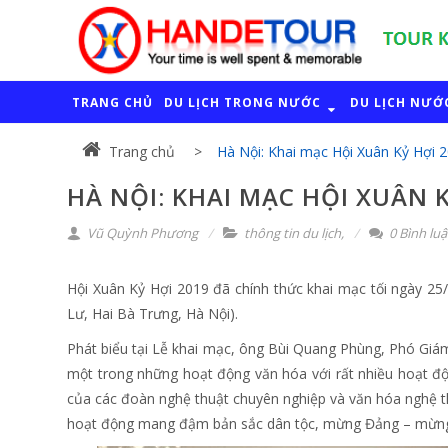
TRANG CHỦ
DU LỊCH TRONG NƯỚC
DU LỊCH NƯỚ
Trang chủ
Hà Nội: Khai mạc Hội Xuân Kỷ Hợi 
HÀ NỘI: KHAI MẠC HỘI XUÂN K
Vũ Quỳnh Phương
thông tin du lịch
,
0 Bình lu
Hội Xuân Kỷ Hợi 2019 đã chính thức khai mạc tối ngày 25
Lư, Hai Bà Trưng, Hà Nội).
Phát biểu tại Lễ khai mạc, ông Bùi Quang Phùng, Phó Giá
một trong những hoạt động văn hóa với rất nhiều hoạt độ
của các đoàn nghệ thuật chuyên nghiệp và văn hóa nghệ t
hoạt động mang đậm bản sắc dân tộc, mừng Đảng – mừng 