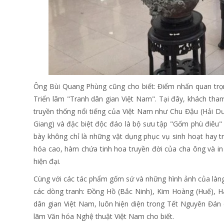
Ông Bùi Quang Phùng cũng cho biết: Điểm nhấn quan trọn
Triển lãm "Tranh dân gian Việt Nam". Tại đây, khách t
truyền thống nổi tiếng của Việt Nam như Chu Đậu (Hải D
Giang) và đặc biệt độc đáo là bộ sưu tập "Gốm phù điê
bày không chỉ là những vật dụng phục vụ sinh hoạt hay 
hóa cao, hàm chứa tinh hoa truyền đời của cha ông và in
hiện đại.
Cùng với các tác phẩm gốm sứ và những hình ảnh của làng
các dòng tranh: Đồng Hồ (Bắc Ninh), Kim Hoàng (Huế), H
dân gian Việt Nam, luôn hiện diện trong Tết Nguyên Đán
lãm Văn hóa Nghệ thuật Việt Nam cho biết.