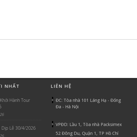
ỚI NHẤT
LIÊN HỆ
 Khởi Hành Tour
ĐC: Tòa nhà 101 Láng Hạ - Đống
6
Đa - Hà Nội
26
VPĐD: Lầu 1, Tòa nhà Packsimex
 Dịp Lễ 30/4/2026
52 Đông Du, Quận 1, TP Hồ Chí
26