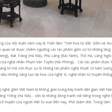
g của Hội Xuân năm nay là Triển lãm "Tinh hoa từ đất: Gốm và Ho
ham quan sẽ được chiêm ngưỡng các tác phẩm gốm sứ từ những làng
ương), Bát Tràng (Hà Nội), Phù Lãng (Bắc Ninh), Thổ Hà, Làng Ngòi
u" của nghệ nhân Phạm Văn Tuyên (Hải Phòng)… Các tác phẩm được 
trang trí mà còn thực sự là những tác phẩm nghệ thuật có hàm lượn
 dấu những sáng tạo tài hoa của nghệ sĩ, nghệ nhân từ truyền thốn
 nghệ gốm Việt Nam là không gian trưng bày tranh dân gian Việt Na
àng Trống (Hà Nội)… vốn là những dòng tranh nổi tiếng trong nghệ 
 cổ truyền của người Việt từ xưa đến nay, Phó Giám đốc Trung tâm 