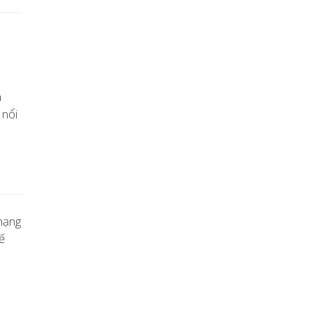
m
 nổi
hạng
ế