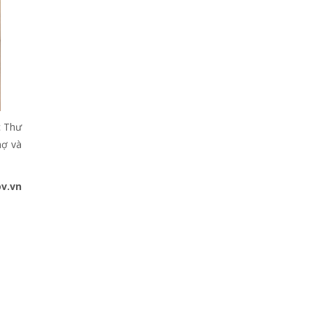
c Thư
hợ và
ov.vn