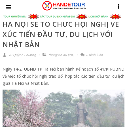
HÀ NỘI SẼ TỔ CHỨC HỘI NGHỊ VỀ
XÚC TIẾN ĐẦU TƯ, DU LỊCH VỚI
NHẬT BẢN
Vũ Quỳnh Phương
thông tin du lịch
,
0 Bình luận
Ngày 14-2, UBND TP Hà Nội ban hành Kế hoạch số 41/KH-UBND
về việc tổ chức hội nghị trao đổi hợp tác xúc tiến đầu tư, du lịch
giữa Hà Nội và Nhật Bản.