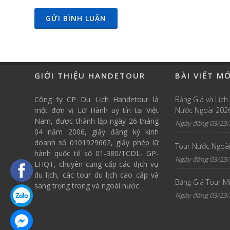
GỬI BÌNH LUẬN
GIỚI THIỆU HANDETOUR
BÀI VIẾT M
Công ty CP Du Lịch Handetour là
Bảng Giá và Lịch
một đơn vị Lữ Hành uy tín tại Việt
Nước Ngoài 202
Nam, được thành lập ngày 26 tháng
Ngày đăng 03/23/
04 năm 2006, giấy đăng ký kinh
doanh số 0101929662, giấy phép lữ
Tour Nước Ngoài
hành quốc tế số 01-380/TCDL- GP-
Ngày đăng 03/23/
LHQT, chuyên cung cấp các dịch vụ
du lịch, các tour du lịch cao cấp và
Bảng Giá Tour M
sang trọng trong và ngoài nước.
Ngày đăng 03/23/