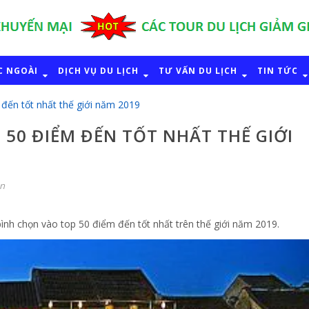
C NGOÀI
DỊCH VỤ DU LỊCH
TƯ VẤN DU LỊCH
TIN TỨC
đến tốt nhất thế giới năm 2019
 50 ĐIỂM ĐẾN TỐT NHẤT THẾ GIỚI
ận
 bình chọn vào top 50 điểm đến tốt nhất trên thế giới năm 2019.