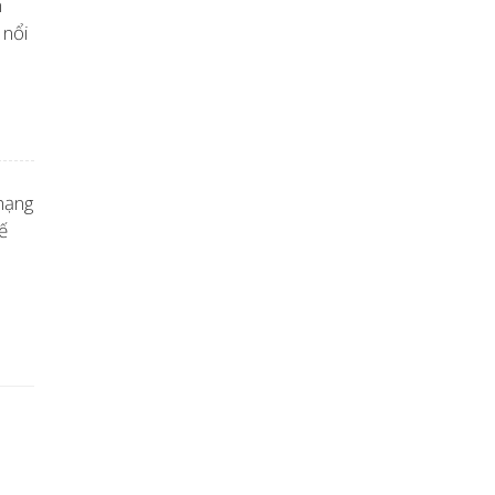
m
 nổi
hạng
ế