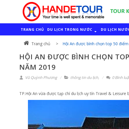
TRANG CHỦ
DU LỊCH TRONG NƯỚC
DU LỊCH NƯỚ
Trang chủ
Hội An được bình chọn top 50 điểm 
HỘI AN ĐƯỢC BÌNH CHỌN TOP
NĂM 2019
Vũ Quỳnh Phương
thông tin du lịch
,
0 Bình lu
TP.Hội An vừa được tạp chí du lịch uy tín Travel & Leisure