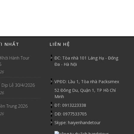
ỚI NHẤT
LIÊN HỆ
 Khởi Hành Tour
ĐC: Tòa nhà 101 Láng Hạ - Đống
6
Đa - Hà Nội
26
VPĐD: Lầu 1, Tòa nhà Packsimex
 Dịp Lễ 30/4/2026
52 Đông Du, Quận 1, TP Hồ Chí
26
Minh
ĐT: 0913223338
iền Trung 2026
26
DĐ: 0977533705
Skype: haiyenhandetour