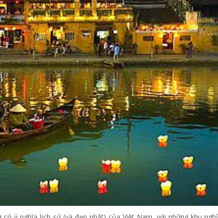
 có ý nghĩa lịch sử (và đẹp nhất) của Việt Nam, với những khu ngh