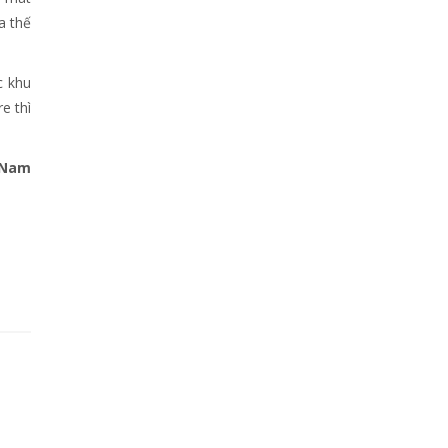
a thế
c khu
e thì
 Nam