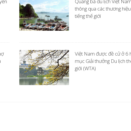
yển
Quảng bá du lịch Việt Na
thông qua các thương hiệu
tiếng thế giới
hợ
Việt Nam được đề cử ở 6 
n
mục Giải thưởng Du lịch th
giới (WTA)