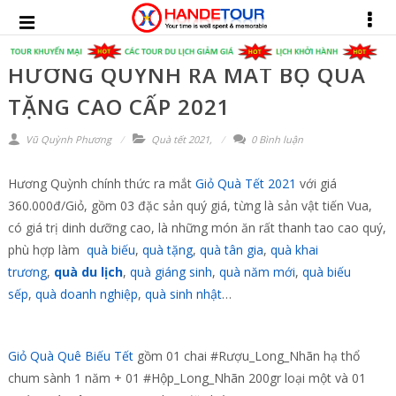
HƯƠNG QUỲNH RA MẮT BỘ QUÀ
TẶNG CAO CẤP 2021
Vũ Quỳnh Phương
Quà tết 2021
,
0 Bình luận
Hương Quỳnh chính thức ra mắt
Giỏ Quà Tết 2021
với giá
360.000đ/Giỏ, gồm 03 đặc sản quý giá, từng là sản vật tiến Vua,
có giá trị dinh dưỡng cao, là những món ăn rất thanh tao cao quý,
phù hợp làm
quà biếu
,
quà tặng
,
quà tân gia
,
quà khai
trương
,
quà du lịch
,
quà giáng sinh
,
quà năm mới
,
quà biếu
sếp
,
quà doanh nghiệp
,
quà sinh nhật
…
Giỏ Quà Quê Biếu Tết
gồm 01 chai #Rượu_Long_Nhãn hạ thổ
chum sành 1 năm + 01 #Hộp_Long_Nhãn 200gr loại một và 01