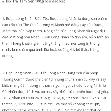
#Hộp_Trà_Tâm_Sen 100gr loại đặc biệt
1. Rượu Long Nhãn Biếu Tết: Rượu Long Nhãn là dòng sản phẩm
cao cấp của The Q, có hương vị Mạnh mẽ đắng cay của Rượu,
Mềm mại của Nếp thơm, Nồng nàn của Long Nhãn và Ngọt dịu
của Mật ong hoa Nhãn. Rượu Long Nhãn có tính ấm, bổ huyết, an
thần, kháng khuẩn, giảm căng thẳng, mệt mỏi, tăng trí thông
minh, làm chậm quá trình lão hoá, dưỡng khí, bổ thận, tráng
dương…
2. Hộp Long Nhãn Biếu Tết: Long Nhãn Hưng Yên của Shop
Hương Quỳnh được chế biến từ những chùm nhãn cùi dày và sấy
khô, mang đến hương vị thơm, ngon, ngọt và dẻo (Long Nhãn là
Cùi Nhãn được tách vỏ, bỏ hạt, sấy khô, giữ nguyên hương vị gốc).
Long Nhãn có chứa 26,91% glucoza, 0,22% sacaroza, 1,26% axit
taetric, 6,309% nito, 0,8% nước, ..và một số khoáng chất lipit,
photpho, canxi, vitamin B1, B2, C, P,… Những khoáng chất có