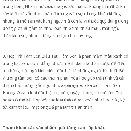
trong Long Nhãn như caxi, magie, sắt, natri… không bị mất đi khi
sấy khô mà vẫn được bảo đảm nguyên vẹn. Long Nhãn không
những là món ăn vặt hàng ngày mà còn là vị thuốc quý dùng trong
đông y: chữa giảm trí nhớ, loạn nhịp tim, thiếu máu, mất ngủ,
thần kinh suy nhược, tăng sinh lực cho quý ông…
3. Hộp Trà Tâm Sen Biếu Tết: Tâm Sen là phần mầm màu xanh có
trong hạt sen, có vị đắng, được mệnh danh là thần dược để điều
trị chứng mất ngủ kinh niên, đặc biệt là những người lớn tuổi. Bởi
vì trong tâm sen có các thành phần hóa học giúp trấn tĩnh và cải
thiện chất lượng giấc ngủ như: asparagine, alkaloid… Tâm Sen
Hương Quỳnh loại đặc biệt to, béo, ngậy, thơm, có thể làm Trà
hoặc có thể kết hợp với các loại thảo dược khác như hoa cúc, kỷ
tử, cam thảo… mật ong để pha làm trà an thần
Tham khảo các sản phẩm quà tặng cao cấp khác