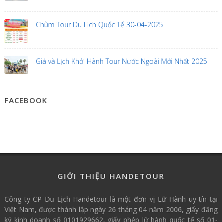
Chùm Tour Du Lịch Quốc Tế 30-04-2025
Giá và Lịch Khởi Hành Tour Nước Ngoài Mới Nhất 2025
FACEBOOK
GIỚI THIỆU HANDETOUR
Công ty CP Du Lịch Handetour là một đơn vị Lữ Hành uy tín tại
Việt Nam, được thành lập ngày 26 tháng 04 năm 2006, giấy đăng
ký kinh doanh số 0101929662, giấy phép lữ hành quốc tế số 01-