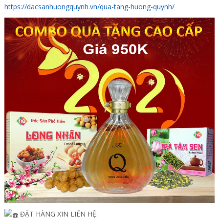
https://dacsanhuongquynh.vn/qua-tang-huong-quynh/
ĐẶT HÀNG XIN LIÊN HỆ: