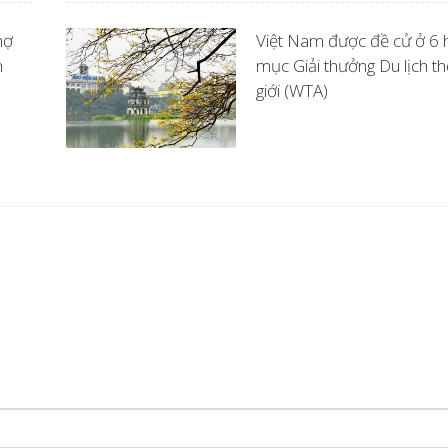
hợ
Việt Nam được đề cử ở 6 
n
mục Giải thưởng Du lịch th
giới (WTA)