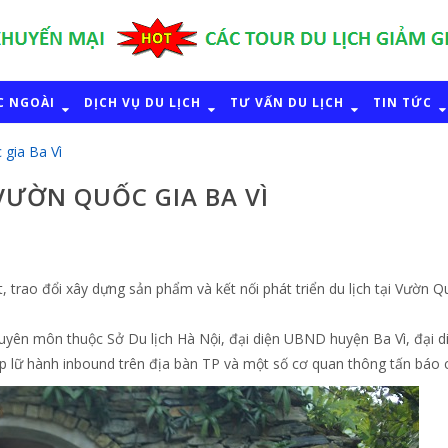
C NGOÀI
DỊCH VỤ DU LỊCH
TƯ VẤN DU LỊCH
TIN TỨC
 gia Ba Vì
 VƯỜN QUỐC GIA BA VÌ
 trao đổi xây dựng sản phẩm và kết nối phát triển du lịch tại Vườn Q
yên môn thuộc Sở Du lịch Hà Nội, đại diện UBND huyện Ba Vì, đại d
p lữ hành inbound trên địa bàn TP và một số cơ quan thông tấn báo c