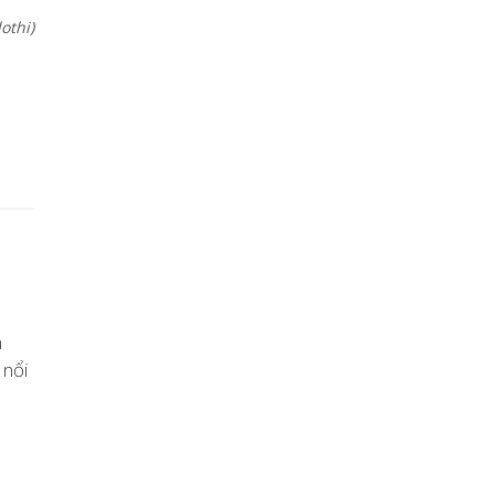
othi)
m
 nổi