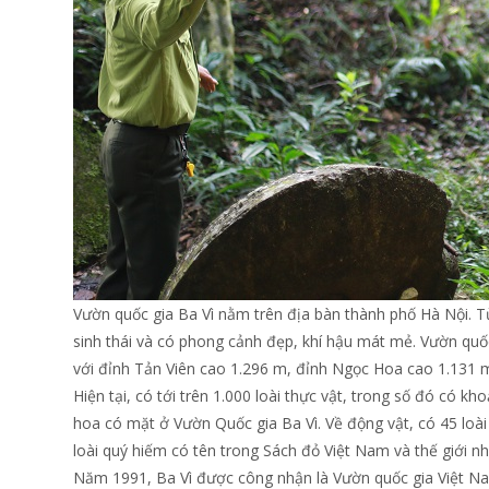
Vườn quốc gia Ba Vì nằm trên địa bàn thành phố Hà Nội. Từ
sinh thái và có phong cảnh đẹp, khí hậu mát mẻ. Vườn qu
với đỉnh Tản Viên cao 1.296 m, đỉnh Ngọc Hoa cao 1.131 
Hiện tại, có tới trên 1.000 loài thực vật, trong số đó có kh
hoa có mặt ở Vườn Quốc gia Ba Vì. Về động vật, có 45 loài t
loài quý hiếm có tên trong Sách đỏ Việt Nam và thế giới nh
Năm 1991, Ba Vì được công nhận là Vườn quốc gia Việt N