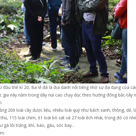
 đầu thế kỉ 20, Ba Vì đã là địa danh nổi tiếng nhờ sự đa dạng của cá
ốc gia này nằm trong dãy núi cao chạy dọc theo hướng đông bắc-tây
m.
oảng 200 loài cây dược liệu, nhiều loài quý như bách xanh, thông, dẻ, l
hú, 115 loài chim, 61 loài bò sát và 27 loài ếch nhái, trong đó có nh
ư gà lôi trắng, khỉ, báo, gấu, sóc bay…
am.