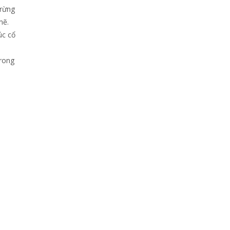
 rừng
mẽ.
úc cổ
trong
,