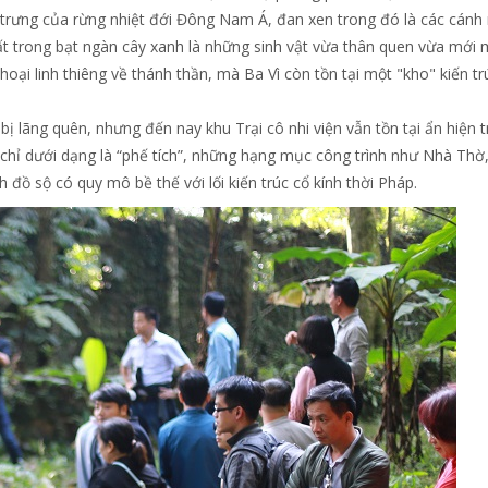
trưng của rừng nhiệt đới Đông Nam Á, đan xen trong đó là các cánh
uất trong bạt ngàn cây xanh là những sinh vật vừa thân quen vừa mới 
oại linh thiêng về thánh thần, mà Ba Vì còn tồn tại một "kho" kiến tr
 bị lãng quên, nhưng đến nay khu Trại cô nhi viện vẫn tồn tại ẩn hiện 
chỉ dưới dạng là “phế tích”, những hạng mục công trình như Nhà Thờ
 đồ sộ có quy mô bề thế với lối kiến trúc cổ kính thời Pháp.