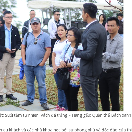
ật; Suối tắm tự nhiên; Vách đá trắng – Hang gấu; Quần thể Bách xanh
dẫn du khách và các nhà khoa học bởi sự phong phú và độc đáo của th