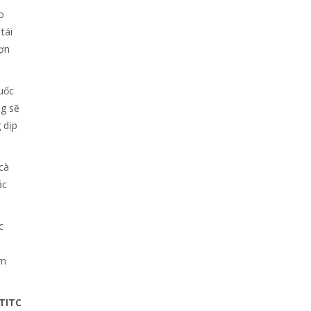
o
tái
lợn
uốc
ng sẽ
 dịp
cà
ác
c
àm
TITC