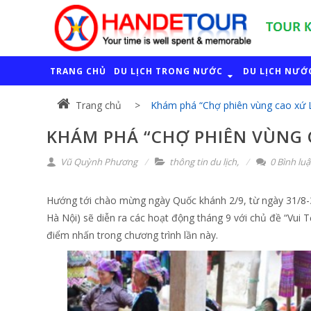
TRANG CHỦ
DU LỊCH TRONG NƯỚC
DU LỊCH NƯỚ
Trang chủ
Khám phá “Chợ phiên vùng cao xứ L
KHÁM PHÁ “CHỢ PHIÊN VÙNG 
Vũ Quỳnh Phương
thông tin du lịch
,
0 Bình lu
Hướng tới chào mừng ngày Quốc khánh 2/9, từ ngày 31/8-3
Hà Nội) sẽ diễn ra các hoạt động tháng 9 với chủ đề “Vui 
điểm nhấn trong chương trình lần này.