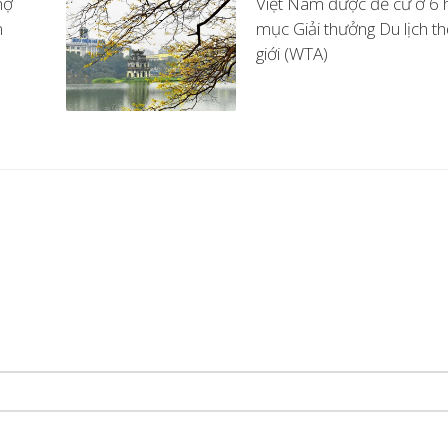
hợ
Việt Nam được đề cử ở 6 
n
mục Giải thưởng Du lịch th
giới (WTA)