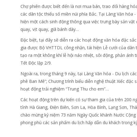
Chợ phiên được biết đến là nơi mua bán, trao đổi hàng hóa
các dân tộc thiểu số miền núi phía Bắc. Tại Làng Văn hóa -
hiện một cách sinh động thông qua việc trưng bày sản vật
quay, vịt quay, giã bánh dày…
Đặc biệt, tại đây sẽ diễn ra các hoạt động văn hóa đặc s
gia được Bộ VHTTDL công nhận, tái hiện Lễ cưới của dân 
tạo ra một không khí lễ hội náo nhiệt, sôi động, phản ánh 
Tết Độc lập 2/9.
Ngoài ra, trong tháng 9 này, tại Làng Văn hóa - Du lịch c
phê Ban Mê”; Chương trình biểu diễn nghệ thuật Xiếc đặc s
hoạt động trải nghiệm “Trung Thu cho em”…
Các hoạt động trên dự kiến có sự tham gia của trên 200 ngh
tỉnh Hà Giang, Điện Biên, Sơn La, Hòa Bình, Lạng Sơn, Th
chào mừng kỷ niệm 73 năm Ngày Quốc khánh Nước Cộng hò
phong phú các sản phẩm du lịch hấp dẫn du khách trong kỳ 