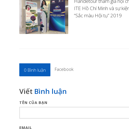
Handetour tham gia hội c
ITE Hồ Chí Minh và sự kiệ
“Sắc màu Hội tụ” 2019
Facebook
0
Bình luận
Viết
Bình luận
TÊN CỦA BẠN
EMAIL