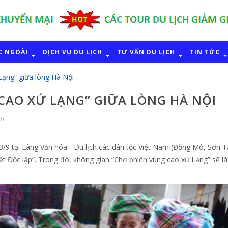
C NGOÀI
DỊCH VỤ DU LỊCH
TƯ VẤN DU LỊCH
TIN TỨC
ạng” giữa lòng Hà Nội
CAO XỨ LẠNG” GIỮA LÒNG HÀ NỘI
ận
/9 tại Làng Văn hóa - Du lịch các dân tộc Việt Nam (Đồng Mô, Sơn T
Tết Độc lập”. Trong đó, không gian “Chợ phiên vùng cao xứ Lạng” sẽ là