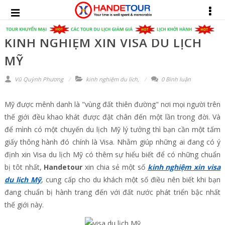
KINH NGHIỆM XIN VISA DU LỊCH
MỸ
Vũ Quỳnh Phương
kinh nghiệm du lịch
,
0 Bình luận
Mỹ được mênh danh là "vùng đất thiên đường" nơi mọi người trên
thế giới đều khao khát được đặt chân đến một lần trong đời. Và
để mình có một chuyến du lịch Mỹ lý tưởng thì bạn cần một tấm
giấy thông hành đó chính là Visa. Nhằm giúp những ai đang có ý
định xin Visa du lịch Mỹ có thêm sự hiểu biết để có những chuẩn
bị tôt nhất,
Handetour
xin chia sẻ một số
kinh nghiệm xin visa
du lịch Mỹ
, cung cấp cho du khách một số điều nên biết khi bạn
đang chuẩn bị hành trang đến với đất nước phát triển bậc nhất
thế giới này.