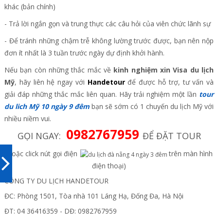
khác (bản chính)
- Trả lời ngắn gọn và trung thực các câu hỏi của viên chức lãnh sự
- Để tránh những chậm trễ không lường trước được, bạn nên nộp
đơn ít nhất là 3 tuần trước ngày dự định khởi hành.
Nếu bạn còn những thắc mắc về
kinh nghiệm xin Visa du lịch
Mỹ
, hãy liên hệ ngay với
Handetour
để được hỗ trợ, tư vấn và
giải đáp những thắc mắc liên quan. Hãy trải nghiệm một lần
tour
du lich Mỹ 10 ngày 9 đêm
bạn sẽ sớm có 1 chuyến du lịch Mỹ với
nhiều niềm vui.
0982767959
GỌI NGAY:
ĐỂ ĐẶT TOUR
(hoặc click nút gọi điện
trên màn hình
điện thoại)
CÔNG TY DU LỊCH HANDETOUR
ĐC: Phòng 1501, Tòa nhà 101 Láng Hạ, Đống Đa, Hà Nội
ĐT: 04 36416359 - DĐ: 0982767959