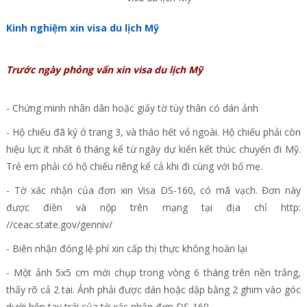
Kinh nghiệm xin visa du lịch Mỹ
Trước ngày phỏng vấn xin visa du lịch Mỹ
- Chứng minh nhân dân hoặc giấy tờ tùy thân có dán ảnh
- Hộ chiếu đã ký ở trang 3, và tháo hết vỏ ngoài. Hộ chiếu phải còn
hiệu lực ít nhất 6 tháng kể từ ngày dự kiến kết thúc chuyến đi Mỹ.
Trẻ em phải có hộ chiếu riêng kể cả khi đi cùng với bố mẹ.
- Tờ xác nhận của đơn xin Visa DS-160, có mã vạch. Đơn này
được điền và nộp trên mạng tại địa chỉ http:
//ceac.state.gov/genniv/
- Biên nhận đóng lệ phí xin cấp thị thực không hoàn lại
- Một ảnh 5x5 cm mới chụp trong vòng 6 tháng trên nền trắng,
thấy rõ cả 2 tai. Ảnh phải được dán hoặc dập bằng 2 ghim vào góc
dưới bên tay trái của tờ xác nhận đơn DS-160