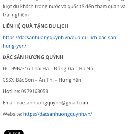
lượt du khách trong nước và quốc tế đến tham quan và
trải nghiệm
LIÊN HỆ QUÀ TẶNG DU LỊCH
https://dacsanhuongquynh.vn/qua-du-lich-dac-san-
hung-yen/
ĐẶC SẢN HƯƠNG QUỲNH
ĐC: 99B/316 Thái Hà – Đống Đa – Hà Nội
CSSX: Bắc Sơn – Ân Thi – Hưng Yên
Hotline: 0979168058
Email: dacsanhuongquynh@gmail.com
Website:
https://dacsanhuongquynh.vn/