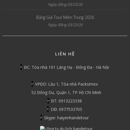
Ngày đăng 03/23/26
Bảng Giá Tour Miền Trung 2026
Ngày đăng 03/23/26
LIÊN HỆ
ĐC: Tòa nhà 101 Láng Hạ - Đống Đa - Hà Nội
VPĐD: Lầu 1, Tòa nhà Packsimex
52 Đông Du, Quận 1, TP Hồ Chí Minh
ĐT: 0913223338
DĐ: 0977533705
Skype: haiyenhandetour