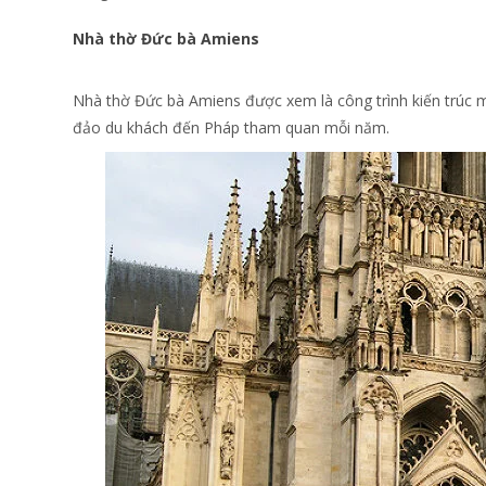
Nhà thờ Đức bà Amiens
Nhà thờ Đức bà Amiens được xem là công trình kiến trúc 
đảo du khách đến Pháp tham quan mỗi năm.