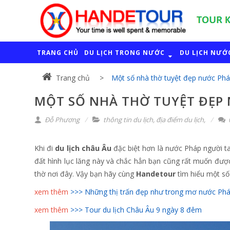
TRANG CHỦ
DU LỊCH TRONG NƯỚC
DU LỊCH NƯỚ
Trang chủ
Một số nhà thờ tuyệt đẹp nước Ph
MỘT SỐ NHÀ THỜ TUYỆT ĐẸP
Đỗ Phương
thông tin du lịch
,
địa điểm du lịch
,
Khi đi
du lịch châu Âu
đặc biệt hơn là nước Pháp người t
đất hình lục lăng này và chắc hẳn bạn cũng rất muốn đư
thờ nơi đây. Vậy bạn hãy cùng
Handetour
tìm hiểu một số
xem thêm
>>> Những thị trấn đẹp như trong mơ nước Ph
xem thêm
>>> Tour du lịch Châu Âu 9 ngày 8 đêm