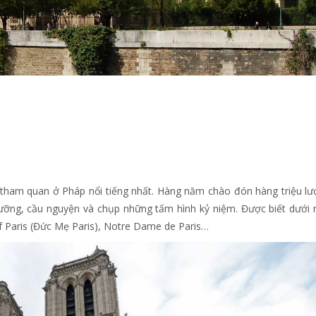
 tham quan ở Pháp nổi tiếng nhất. Hàng năm chào đón hàng triệu lư
ỡng, cầu nguyện và chụp những tấm hình kỷ niệm. Được biết dưới 
f Paris (Đức Mẹ Paris), Notre Dame de Paris…