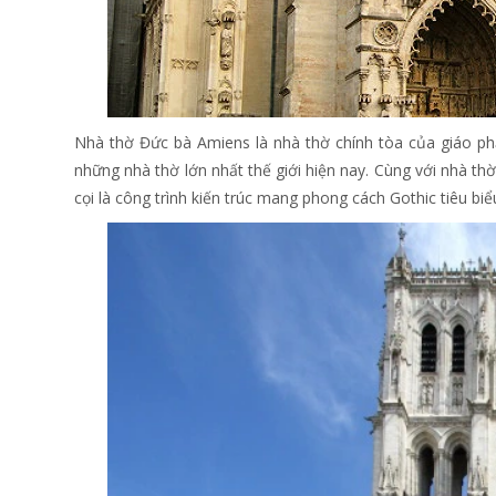
Nhà thờ Đức bà Amiens là nhà thờ chính tòa của giáo p
những nhà thờ lớn nhất thế giới hiện nay. Cùng với nhà 
cọi là công trình kiến trúc mang phong cách Gothic tiêu bi