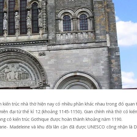
ên kiến trúc nhà thờ hiện nay có nhiều phần khác nhau trong đó quan 
 niên đại từ thế kỉ 12 (khoảng 1145-1150). Gian chính nhà thờ có kiến
ng có kiến trúc Gothique được hoàn thành khoảng năm 1190.
e-Marie- Madeleine và khu đồi lân cận đã được UNESCO công nhận là D