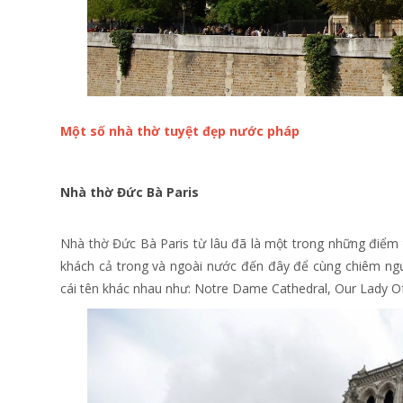
Một số nhà thờ tuyệt đẹp nước pháp
Nhà thờ Đức Bà Paris
Nhà thờ Đức Bà Paris từ lâu đã là một trong những điểm
khách cả trong và ngoài nước đến đây để cùng chiêm ngư
cái tên khác nhau như: Notre Dame Cathedral, Our Lady O