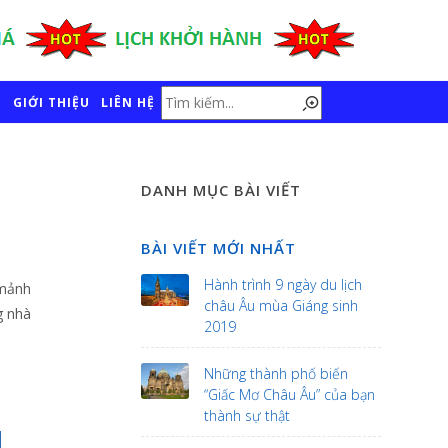
GIỚI THIỆU
LIÊN HỆ
DANH MỤC BÀI VIẾT
BÀI VIẾT MỚI NHẤT
Hành trình 9 ngày du lịch
 mảnh
châu Âu mùa Giáng sinh
g nhà
2019
Những thành phố biến
“Giấc Mơ Châu Âu” của bạn
thành sự thật