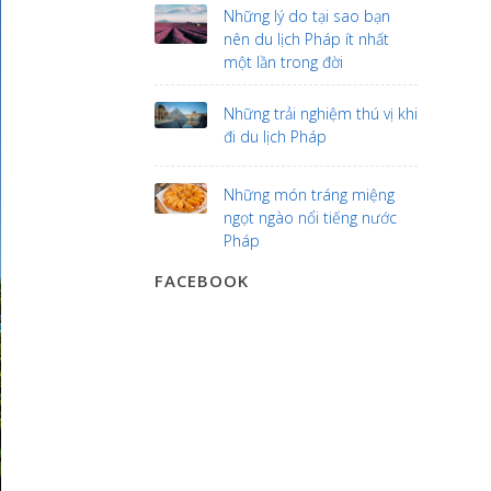
Những lý do tại sao bạn
nên du lịch Pháp ít nhất
một lần trong đời
Những trải nghiệm thú vị khi
đi du lịch Pháp
Những món tráng miệng
ngọt ngào nổi tiếng nước
Pháp
FACEBOOK