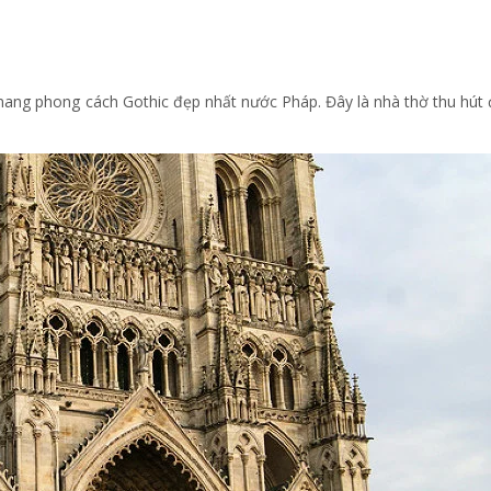
mang phong cách Gothic đẹp nhất nước Pháp. Đây là nhà thờ thu hút