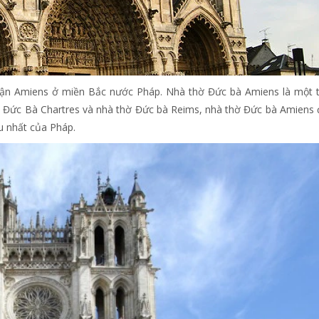
hận Amiens ở miền Bắc nước Pháp. Nhà thờ Đức bà Amiens là một 
thờ Đức Bà Chartres và nhà thờ Đức bà Reims, nhà thờ Đức bà Amiens
ểu nhất của Pháp.