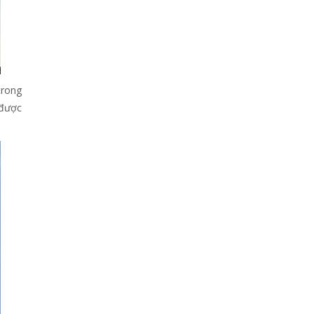
trong
 được