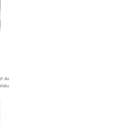
ợt du
nhiều