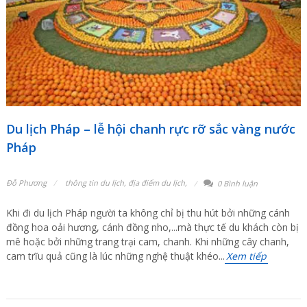
Du lịch Pháp – lễ hội chanh rực rỡ sắc vàng nước
Pháp
Đỗ Phương
thông tin du lịch
,
địa điểm du lịch
,
0 Bình luận
Khi đi du lịch Pháp người ta không chỉ bị thu hút bởi những cánh
đồng hoa oải hương, cánh đồng nho,...mà thực tế du khách còn bị
mê hoặc bởi những trang trại cam, chanh. Khi những cây chanh,
cam trĩu quả cũng là lúc những nghệ thuật khéo...
Xem tiếp