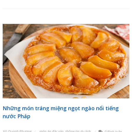
Những món tráng miệng ngọt ngào nổi tiếng
nước Pháp
Vũ Quỳnh Phương
món ăn đặc sản
,
thông tin du lịch
,
0 Bình luận