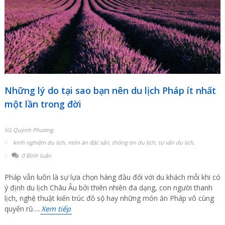
Những lý do tại sao bạn nên du lịch Pháp ít nhất
một lần trong đời
Vũ Quỳnh Phương
kinh nghiệm du lịch
,
món ăn đặc sản
,
thông tin du lịch
,
tư vấn du lịch
,
0 Bình luận
Pháp vẫn luôn là sự lựa chọn hàng đầu đối với du khách mỗi khi có
ý định du lịch Châu Âu bởi thiên nhiên đa dạng, con người thanh
lịch, nghệ thuật kiến trúc đồ sộ hay những món ăn Pháp vô cùng
quyến rũ….
Xem tiếp