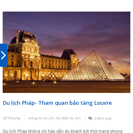
Du lịch Pháp- Tham quan bảo tàng Louvre
Đỗ Phương
thông tin du lịch
,
địa điểm du lịch
,
0 Bình luận
Du lịch Pháp không chỉ hấp dẫn du khách bởi thời trang phong