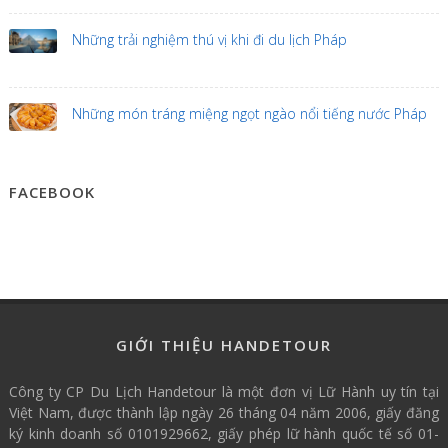
Những trải nghiệm thú vị khi đi du lịch Pháp
Những món tráng miệng ngọt ngào nổi tiếng nước Pháp
FACEBOOK
GIỚI THIỆU HANDETOUR
Công ty CP Du Lịch Handetour là một đơn vị Lữ Hành uy tín tại
Việt Nam, được thành lập ngày 26 tháng 04 năm 2006, giấy đăng
ký kinh doanh số 0101929662, giấy phép lữ hành quốc tế số 01-