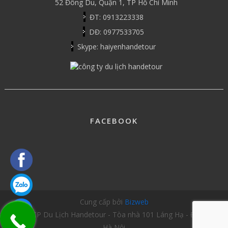
52 Đông Du, Quận 1, TP Hồ Chí Minh
ĐT: 0913223338
DĐ: 0977533705
Skype: haiyenhandetour
FACEBOOK
Cung cấp bởi
Bizweb
Công ty CP Du Lịch Handetour - Tòa nhà 101 Láng Hạ - Đống Đa -
Hà Nội