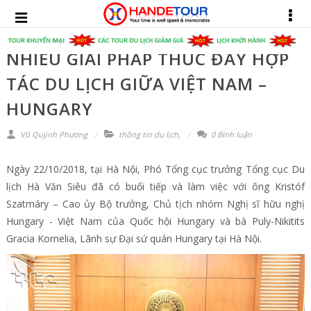
NHIỀU GIẢI PHÁP THÚC ĐẨY HỢP
TÁC DU LỊCH GIỮA VIỆT NAM –
HUNGARY
Vũ Quỳnh Phương
thông tin du lịch
,
0 Bình luận
Ngày 22/10/2018, tại Hà Nội, Phó Tổng cục trưởng Tổng cục Du
lịch Hà Văn Siêu đã có buổi tiếp và làm việc với ông Kristóf
Szatmáry – Cao ủy Bộ trưởng, Chủ tịch nhóm Nghị sĩ hữu nghị
Hungary - Việt Nam của Quốc hội Hungary và bà Puly-Nikitits
Gracia Kornelia, Lãnh sự Đại sứ quán Hungary tại Hà Nội.