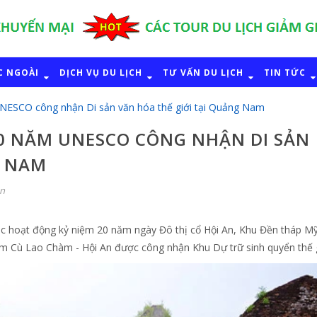
C NGOÀI
DỊCH VỤ DU LỊCH
TƯ VẤN DU LỊCH
TIN TỨC
NESCO công nhận Di sản văn hóa thế giới tại Quảng Nam
0 NĂM UNESCO CÔNG NHẬN DI SẢN
G NAM
ận
 hoạt động kỷ niệm 20 năm ngày Đô thị cổ Hội An, Khu Đền tháp M
m Cù Lao Chàm - Hội An được công nhận Khu Dự trữ sinh quyển thế g