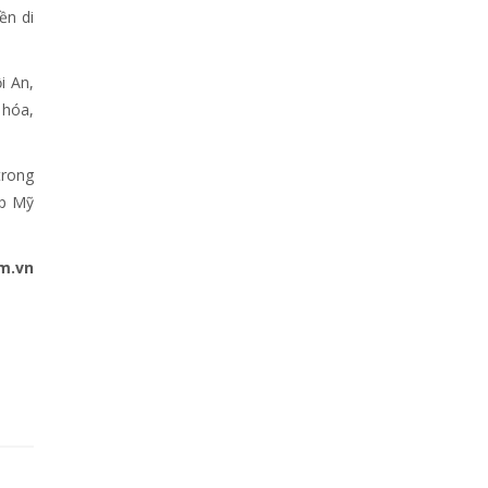
ền di
i An,
 hóa,
trong
áp Mỹ
m.vn