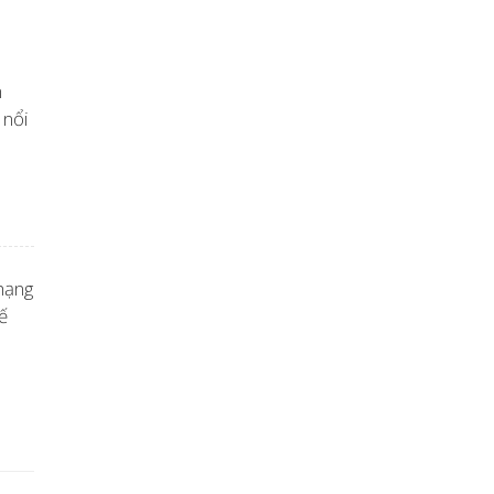
m
 nổi
hạng
ế