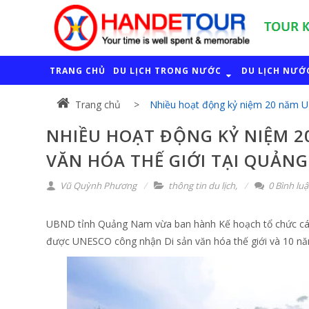
TRANG CHỦ
DU LỊCH TRONG NƯỚC
DU LỊCH NƯỚ
Trang chủ
Nhiều hoạt động kỷ niệm 20 năm U
NHIỀU HOẠT ĐỘNG KỶ NIỆM 2
VĂN HÓA THẾ GIỚI TẠI QUẢN
Vũ Quỳnh Phương
thông tin du lịch
,
0 Bình lu
UBND tỉnh Quảng Nam vừa ban hành Kế hoạch tổ chức các
được UNESCO công nhận Di sản văn hóa thế giới và 10 nă