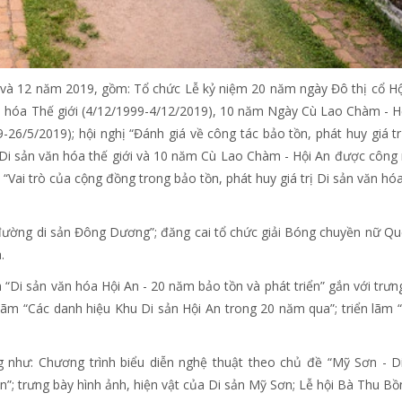
 và 12 năm 2019, gồm: Tổ chức Lễ kỷ niệm 20 năm ngày Đô thị cổ Hộ
hóa Thế giới (4/12/1999-4/12/2019), 10 năm Ngày Cù Lao Chàm - H
26/5/2019); hội nghị “Đánh giá về công tác bảo tồn, phát huy giá tr
i sản văn hóa thế giới và 10 năm Cù Lao Chàm - Hội An được công
 “Vai trò của cộng đồng trong bảo tồn, phát huy giá trị Di sản văn hó
 đường di sản Đông Dương”; đăng cai tổ chức giải Bóng chuyền nữ Qu
.
 “Di sản văn hóa Hội An - 20 năm bảo tồn và phát triển” gắn với trưn
 lãm “Các danh hiệu Khu Di sản Hội An trong 20 năm qua”; triển lãm 
 như: Chương trình biểu diễn nghệ thuật theo chủ đề “Mỹ Sơn - D
”; trưng bày hình ảnh, hiện vật của Di sản Mỹ Sơn; Lễ hội Bà Thu B