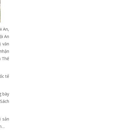
i An,
ội An
ị văn
 nhận
a Thế
ốc tế
g bày
“Sách
i sản
ồn…