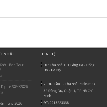
ỚI NHẤT
LIÊN HỆ
 Khởi Hành Tour
ĐC: Tòa nhà 101 Láng Hạ - Đống
6
Đa - Hà Nội
26
VPĐD: Lầu 1, Tòa nhà Packsimex
 Dịp Lễ 30/4/2026
52 Đông Du, Quận 1, TP Hồ Chí
26
Minh
ĐT: 0913223338
iền Trung 2026