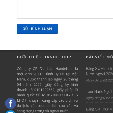
GỬI BÌNH LUẬN
GIỚI THIỆU HANDETOUR
BÀI VIẾT M
Công ty CP Du Lịch Handetour là
Bảng Giá và Lịch
một đơn vị Lữ Hành uy tín tại Việt
Nước Ngoài 202
Nam, được thành lập ngày 26 tháng
Ngày đăng 03/23/
04 năm 2006, giấy đăng ký kinh
doanh số 0101929662, giấy phép lữ
Tour Nước Ngoài
hành quốc tế số 01-380/TCDL- GP-
Ngày đăng 03/23/
LHQT, chuyên cung cấp các dịch vụ
du lịch, các tour du lịch cao cấp và
Bảng Giá Tour M
sang trọng trong và ngoài nước.