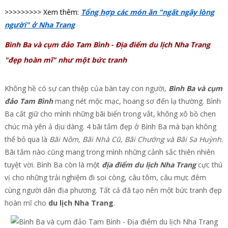
>>>>>>>>> Xem thêm:
Tổng hợp các món ăn "ngất ngây lòng
người" ở Nha Trang
Bình Ba và cụm đảo Tam Bình - Địa điểm du lịch Nha Trang
"đẹp hoàn mĩ" như một bức tranh
Không hề có sự can thiệp của bàn tay con người,
Bình Ba và cụm
đảo Tam Bình
mang nét mộc mạc, hoang sơ đến lạ thường. Bình
Ba cất giữ cho mình những bãi biển trong vắt, không xô bồ chen
chúc mà yên ả dịu dàng. 4 bãi tắm đẹp ở Bình Ba mà bạn không
thể bỏ qua là
Bãi Nồm, Bãi Nhà Cũ, Bãi Chướng và Bãi Sa Huỳnh
.
Bãi tắm nào cũng mang trong mình những cảnh sắc thiên nhiên
tuyệt vời. Bình Ba còn là một
địa điểm du lịch Nha Trang
cực thú
vị cho những trải nghiệm đi soi còng, câu tôm, câu mực đêm
cùng người dân địa phương. Tất cả đã tạo nên một bức tranh đẹp
hoàn mĩ cho
du lịch Nha Trang
.