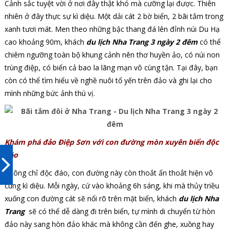
Cảnh sắc tuyệt vời ở nơi đây thật khó mà cưỡng lại được. Thiên
nhiên ở đây thực sự kì diệu. Một dải cát 2 bờ biển, 2 bãi tắm trong
xanh tươi mát. Men theo những bậc thang đá lên đỉnh núi Du Hạ
cao khoảng 90m, khách
du lịch Nha Trang 3 ngày 2 đêm
có thể
chiêm ngưỡng toàn bộ khung cảnh nên thơ huyền ảo, có núi non
trùng điệp, có biển cả bao la lãng mạn vô cùng tận. Tại đây, bạn
còn có thể tìm hiểu về nghề nuôi tổ yến trên đảo và ghi lại cho
mình những bức ảnh thú vị.
Khám phá đảo Điệp Sơn với con đường mòn xuyên biển độc
đáo
Không chỉ độc đáo, con đường này còn thoắt ẩn thoắt hiện vô
cùng kì diệu. Mỗi ngày, cứ vào khoảng 6h sáng, khi mà thủy triều
xuống con đường cát sẽ nổi rõ trên mặt biển, khách
du lịch Nha
Trang
sẽ có thể dễ dàng đi trên biển, tự mình di chuyển từ hòn
đảo này sang hòn đảo khác mà không cần đến ghe, xuồng hay