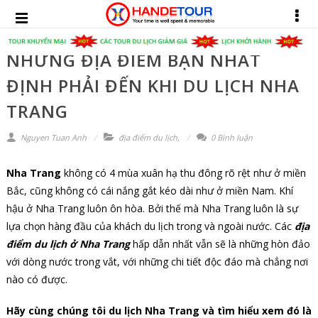
NHỮNG ĐỊA ĐIỂM BẠN NHẤT
ĐỊNH PHẢI ĐẾN KHI DU LỊCH NHA
TRANG
Nguyen Tuan Anh
địa điểm du lịch
,
0 Bình luận
Nha Trang
không có 4 mùa xuân hạ thu đông rõ rệt như ở miền
Bắc, cũng không có cái nắng gắt kéo dài như ở miền Nam. Khí
hậu ở Nha Trang luôn ôn hòa. Bởi thế mà Nha Trang luôn là sự
lựa chọn hàng đầu của khách du lịch trong và ngoài nước. Các
địa
điểm du lịch ở Nha Trang
hấp dẫn nhất vẫn sẽ là những hòn đảo
với dòng nước trong vắt, với những chi tiết độc đáo mà chẳng nơi
nào có được.
Hãy cùng chúng tôi du lịch Nha Trang và tìm hiểu xem đó là