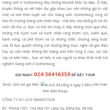
Giáng sinh ở Gothenburg đầy những khoảnh khắc kỳ diệu. Ở đây,
truyền thống và nét hiện đại gặp nhau tạo nên những giá trị vật
chất và tinh thần tuyệt vời cho Giáng sinh. Gothenburg cũng sở
hữu thị trường Giáng sinh nhộn nhịp - một khu chợ khổng lồ với đủ
món đồ thú vị. Bạn có thể tìm thấy ở đây những món quà nhỏ,
những trái hạnh tươi và hạnh nhân rang thơm nức, bánh quế,
bánh vừng, cà phê thơm và cả những chiếc chuông vàng buộc
cửa. Đi dạo quanh những con đường lãng mạn, nghe vài giai điệu
hay và cảm nhận không khí Giáng sinh trên từng ô cửa, các tán
cây và biển hiệu.... bạn sẽ hiểu vì sao người ta khao khát một trải
nghiệm Giáng sinh ở Gothenburg.
024 36416359
GỌI NGAY:
ĐỂ ĐẶT TOUR
(hoặc click nút gọi điện
trên màn
hình điện thoại)
CÔNG TY DU LỊCH HANDETOUR
ĐC: Phòng 1501, Tòa nhà 101 Láng Hạ, Đống Đa, Hà Nội