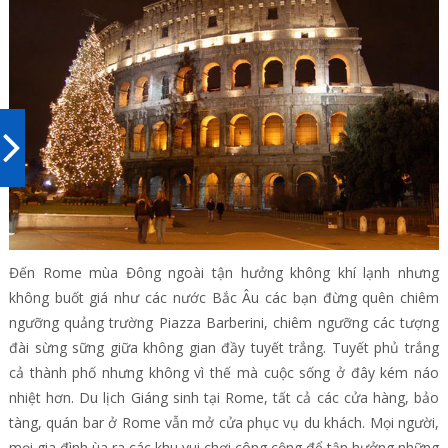
Đến Rome mùa Đông ngoài tận hưởng không khí lạnh nhưng
không buốt giá như các nước Bắc Âu các bạn đừng quên chiêm
ngưỡng quảng trường Piazza Barberini, chiêm ngưỡng các tượng
đài sừng sững giữa không gian đầy tuyết trắng. Tuyết phủ trắng
cả thành phố nhưng không vì thế mà cuộc sống ở đây kém náo
nhiệt hơn. Du lịch Giáng sinh tại Rome, tất cả các cửa hàng, bảo
tàng, quán bar ở Rome vẫn mở cửa phục vụ du khách. Mọi người,
mọi gia đình ùa ra các khu vui chơi công cộng để tận hưởng những