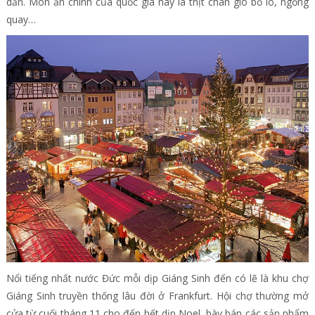
dẫn. Món ăn chính của quốc gia này là thịt chân giò bỏ lò, ngỗng
quay…
Nổi tiếng nhất nước Đức mỗi dịp Giáng Sinh đến có lẽ là khu chợ
Giáng Sinh truyền thống lâu đời ở Frankfurt. Hội chợ thường mở
cửa từ cuối tháng 11 cho đến hết dịp Noel, bày bán các sản phẩm