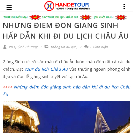
NHỮNG ĐIỂM ĐÓN GIÁNG SINH
HẤP DẪN KHI ĐI DU LỊCH CHÂU ÂU
Vũ Quỳnh Phương
thông tin du lịch
,
0 Bình luận
Giáng Sinh rực rỡ sắc màu ở châu Âu luôn chào đón tất cả các du
khách. Đặt
tour du lịch Châu Âu
vừa thưởng ngoạn phong cảnh
đẹp và đón lễ giáng sinh tuyệt vời tại trời Âu.
>>>>
Những điểm đón giáng sinh hấp dẫn khi đi du lịch Châu
Âu