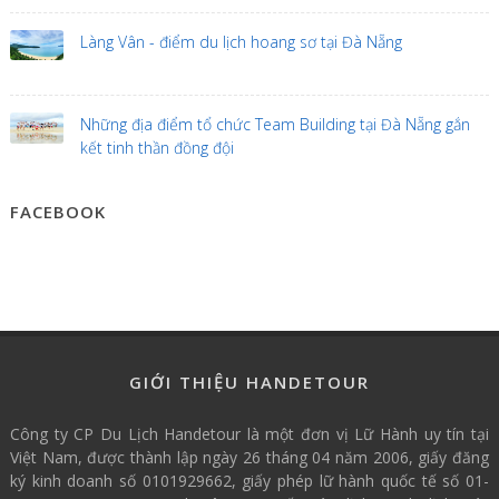
Làng Vân - điểm du lịch hoang sơ tại Đà Nẵng
Những địa điểm tổ chức Team Building tại Đà Nẵng gắn
kết tinh thần đồng đội
FACEBOOK
GIỚI THIỆU HANDETOUR
Công ty CP Du Lịch Handetour là một đơn vị Lữ Hành uy tín tại
Việt Nam, được thành lập ngày 26 tháng 04 năm 2006, giấy đăng
ký kinh doanh số 0101929662, giấy phép lữ hành quốc tế số 01-