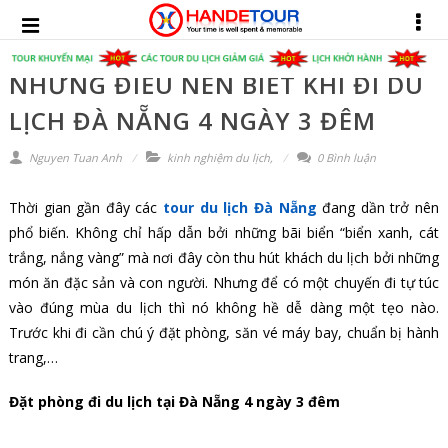
NHỮNG ĐIỀU NÊN BIẾT KHI ĐI DU
LỊCH ĐÀ NẴNG 4 NGÀY 3 ĐÊM
Nguyen Tuan Anh
kinh nghiệm du lịch
,
0 Bình luận
Thời gian gần đây các
tour du lịch Đà Nẵng
đang dần trở nên
phổ biến. Không chỉ hấp dẫn bởi những bãi biển “biển xanh, cát
trắng, nắng vàng” mà nơi đây còn thu hút khách du lịch bởi những
món ăn đặc sản và con người. Nhưng để có một chuyến đi tự túc
vào đúng mùa du lịch thì nó không hề dễ dàng một tẹo nào.
Trước khi đi cần chú ý đặt phòng, săn vé máy bay, chuẩn bị hành
trang,…
Đặt phòng đi du lịch tại Đà Nẵng 4 ngày 3 đêm