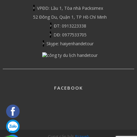
VPĐD: Lầu 1, Tòa nhà Packsimex
52 Đông Du, Quận 1, TP Hồ Chí Minh
ĐT: 0913223338
DĐ: 0977533705
Skype: haiyenhandetour
FACEBOOK
Cung cấp bởi
Bizweb