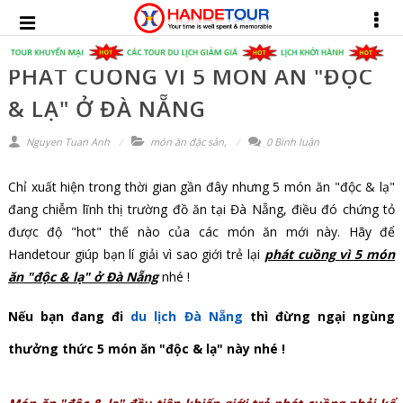
PHÁT CUỒNG VÌ 5 MÓN ĂN "ĐỘC
& LẠ" Ở ĐÀ NẴNG
Nguyen Tuan Anh
món ăn đặc sản
,
0 Bình luận
Chỉ xuất hiện trong thời gian gần đây nhưng 5 món ăn "độc & lạ"
đang chiễm lĩnh thị trường đồ ăn tại Đà Nẵng, điều đó chứng tỏ
được độ "hot" thế nào của các món ăn mới này. Hãy để
Handetour giúp bạn lí giải vì sao giới trẻ lại
phát cuồng vì 5 món
ăn "độc & lạ" ở Đà Nẵng
nhé !
Nếu bạn đang đi
du lịch Đà Nẵng
thì đừng ngại ngùng
thưởng thức 5 món ăn "độc & lạ" này nhé !