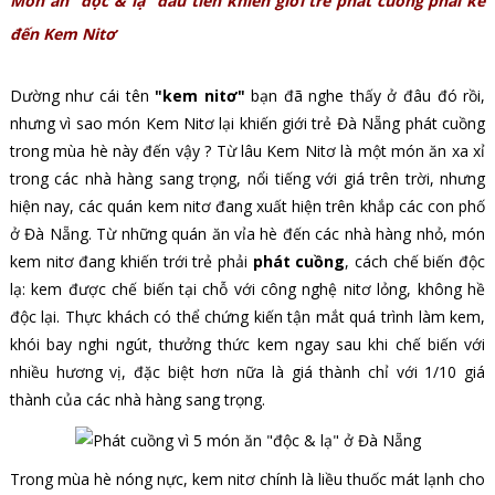
Món ăn "độc & lạ" đầu tiên khiến giới trẻ phát cuồng phải kể
đến Kem Nitơ
Dường như cái tên
"kem nitơ"
bạn đã nghe thấy ở đâu đó rồi,
nhưng vì sao món Kem Nitơ lại khiến giới trẻ Đà Nẵng phát cuồng
trong mùa hè này đến vậy ? Từ lâu Kem Nitơ là một món ăn xa xỉ
trong các nhà hàng sang trọng, nổi tiếng với giá trên trời, nhưng
hiện nay, các quán kem nitơ đang xuất hiện trên khắp các con phố
ở Đà Nẵng. Từ những quán ăn vỉa hè đến các nhà hàng nhỏ, món
kem nitơ đang khiến trới trẻ phải
phát cuồng
, cách chế biến độc
lạ: kem được chế biến tại chỗ với công nghệ nitơ lỏng, không hề
độc lại. Thực khách có thể chứng kiến tận mắt quá trình làm kem,
khói bay nghi ngút, thưởng thức kem ngay sau khi chế biến với
nhiều hương vị, đặc biệt hơn nữa là giá thành chỉ với 1/10 giá
thành của các nhà hàng sang trọng.
Trong mùa hè nóng nực, kem nitơ chính là liều thuốc mát lạnh cho