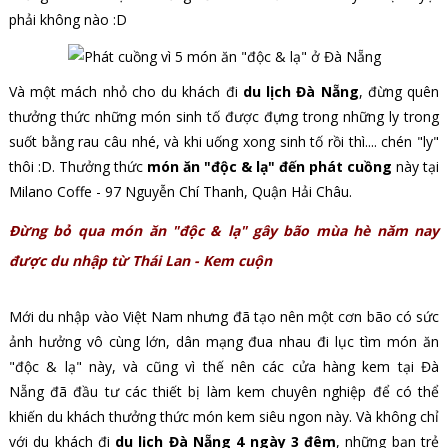
phải không nào :D
Và một mách nhỏ cho du khách đi
du lịch Đà Nẵng
, đừng quên
thưởng thức những món sinh tố được đựng trong những ly trong
suốt bằng rau câu nhé, và khi uống xong sinh tố rồi thì.... chén "ly"
thôi :D. Thưởng thức
món ăn "độc & lạ" đến phát cuồng
này tại
Milano Coffe - 97 Nguyễn Chí Thanh, Quận Hải Châu.
Đừng bỏ qua món ăn "độc & lạ" gây bão mùa hè năm nay
được du nhập từ Thái Lan - Kem cuộn
Mới du nhập vào Việt Nam nhưng đã tạo nên một cơn bão có sức
ảnh hưởng vô cùng lớn, dân mạng đua nhau đi lục tìm món ăn
"độc & lạ" này, và cũng vì thế nên các cửa hàng kem tại Đà
Nẵng đã đầu tư các thiết bị làm kem chuyên nghiệp để có thể
khiến du khách thưởng thức món kem siêu ngon này. Và không chỉ
với du khách đi
du lịch Đà Nẵng 4 ngày 3 đêm
, những bạn trẻ