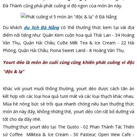
Đà Thành cũng phải phát cuồng vì độ ngon của món ăn này.
Du khách
du lịch Đà Nẵng
có thể thưởng thức kem tại vài địa
điểm nổi tiếng như: Quán Kem cuộn hoa quả Thái Lan - 34 Hoàng
Văn Thụ, Quận Hải Châu; CuBe Milk Tea & Ice Cream - 22 Hải
Phòng, Quận Hải Châu; Fiona Sweet Land - 8 Hoàng Văn Thụ.
Yourt dẻo là món ăn cuối cùng cũng khiến phát cuồng vì độc
"độc & lạ"
Khác với yourt muối thông thường, yourt dẻo được cách tân ăn
kết hợp với các loại hoa quả tươi mát và các loại thạch khác nhau.
Mùa hè nóng bức sẽ trôi qua nhanh chóng nếu bạn thưởng thức
món ăn này đấy, không những thế, yourt dẻo còn rất bổ dưỡng và
tốt cho da đấy nhé.
Thưởng thực yourt dẻo tại: The Gusto - 02 Phan Thành Tài; Thiên
sứ Coffee Milktea & Ice Cream - 50 Pasteur; Open View Cafe -