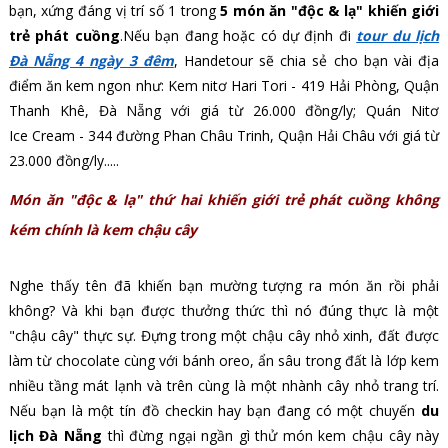
bạn, xứng đáng vị trí số 1 trong
5 món ăn "độc & lạ" khiến giới
trẻ phát cuồng
.Nếu bạn đang hoặc có dự định đi
tour du lịch
Đà Nẵng 4 ngày 3 đêm
, Handetour sẽ chia sẻ cho bạn vài địa
điểm ăn kem ngon như: Kem nitơ Hari Tori - 419 Hải Phòng, Quận
Thanh Khê, Đà Nẵng với giá từ 26.000 đồng/ly; Quán Nitơ
Ice Cream -
344 đường Phan Châu Trinh, Quận Hải Châu với giá từ
23.000 đồng/ly.....
Món ăn "độc & lạ" thứ hai khiến giới trẻ phát cuồng không
kém chính là kem chậu cây
Nghe thấy tên đã khiến bạn mường tượng ra món ăn rồi phải
không? Và khi bạn được thưởng thức thì nó đúng thực là một
"chậu cây" thực sự. Đựng trong một chậu cây nhỏ xinh, đất được
làm từ chocolate cùng với bánh oreo, ẩn sâu trong đất là lớp kem
nhiều tầng mát lạnh và trên cùng là một nhành cây nhỏ trang trí.
Nếu bạn là một tín đồ checkin hay bạn đang có một chuyến
du
lịch Đà Nẵng
thì đừng ngại ngần gì thử món kem chậu cây này