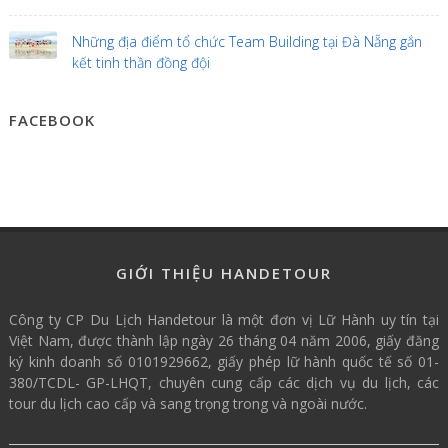
Những địa điểm tổ chức Team Building tại Đà Nẵng gắn
kết tinh thần đồng đội
FACEBOOK
GIỚI THIỆU HANDETOUR
Công ty CP Du Lịch Handetour là một đơn vị Lữ Hành uy tín tại
Việt Nam, được thành lập ngày 26 tháng 04 năm 2006, giấy đăng
ký kinh doanh số 0101929662, giấy phép lữ hành quốc tế số 01-
380/TCDL- GP-LHQT, chuyên cung cấp các dịch vụ du lịch, các
tour du lịch cao cấp và sang trọng trong và ngoài nước.