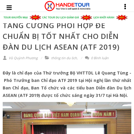
TĂNG CƯỜNG PHỐI HỢP ĐỂ
CHUẨN BỊ TỐT NHẤT CHO DIỄN
ĐÀN DU LỊCH ASEAN (ATF 2019)
Vũ Quỳnh Phương
thông tin du lịch
,
0 Bình luận
Đây là chỉ đạo của Thứ trưởng Bộ VHTTDL Lê Quang Tùng -
Phó Trưởng ban Chỉ đạo ATF 2019 tại Hội nghị lần thứ nhất
Ban Chỉ đạo, Ban Tổ chức và các tiểu ban Diễn đàn Du lịch
ASEAN (ATF 2019) được tổ chức sáng ngày 31/7 tại Hà Nội.