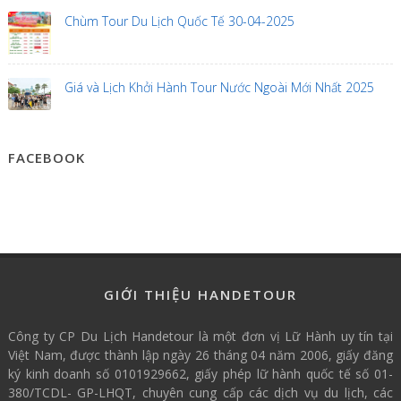
Chùm Tour Du Lịch Quốc Tế 30-04-2025
Giá và Lịch Khởi Hành Tour Nước Ngoài Mới Nhất 2025
FACEBOOK
GIỚI THIỆU HANDETOUR
Công ty CP Du Lịch Handetour là một đơn vị Lữ Hành uy tín tại
Việt Nam, được thành lập ngày 26 tháng 04 năm 2006, giấy đăng
ký kinh doanh số 0101929662, giấy phép lữ hành quốc tế số 01-
380/TCDL- GP-LHQT, chuyên cung cấp các dịch vụ du lịch, các