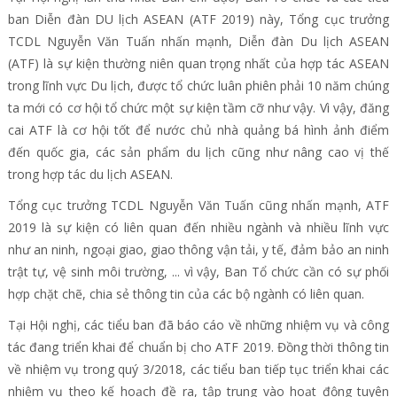
ban Diễn đàn DU lịch ASEAN (ATF 2019) này, Tổng cục trưởng
TCDL Nguyễn Văn Tuấn nhấn mạnh, Diễn đàn Du lịch ASEAN
(ATF) là sự kiện thường niên quan trọng nhất của hợp tác ASEAN
trong lĩnh vực Du lịch, được tổ chức luân phiên phải 10 năm chúng
ta mới có cơ hội tổ chức một sự kiện tầm cỡ như vậy. Vì vậy, đăng
cai ATF là cơ hội tốt để nước chủ nhà quảng bá hình ảnh điểm
đến quốc gia, các sản phẩm du lịch cũng như nâng cao vị thế
trong hợp tác du lịch ASEAN.
Tổng cục trưởng TCDL Nguyễn Văn Tuấn cũng nhấn mạnh, ATF
2019 là sự kiện có liên quan đến nhiều ngành và nhiều lĩnh vực
như an ninh, ngoại giao, giao thông vận tải, y tế, đảm bảo an ninh
trật tự, vệ sinh môi trường, ... vì vậy, Ban Tổ chức cần có sự phối
hợp chặt chẽ, chia sẻ thông tin của các bộ ngành có liên quan.
Tại Hội nghị, các tiểu ban đã báo cáo về những nhiệm vụ và công
tác đang triển khai để chuẩn bị cho ATF 2019. Đồng thời thông tin
về nhiệm vụ trong quý 3/2018, các tiểu ban tiếp tục triển khai các
nhiệm vụ theo kế hoạch đề ra, tập trung vào hoạt động tuyên