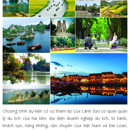
Chương trình dự kiến có sự tham dự của Lãnh đạo cơ quan quản
lý du lịch của hai bên; đại diện doanh nghiệp du lịch, lữ hành,
khách sạn, hàng không, vận chuyển của Việt Nam và Đài Loan,