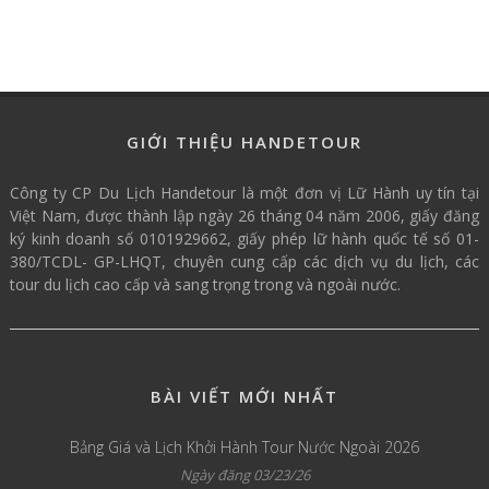
GIỚI THIỆU HANDETOUR
Công ty CP Du Lịch Handetour là một đơn vị Lữ Hành uy tín tại
Việt Nam, được thành lập ngày 26 tháng 04 năm 2006, giấy đăng
ký kinh doanh số 0101929662, giấy phép lữ hành quốc tế số 01-
380/TCDL- GP-LHQT, chuyên cung cấp các dịch vụ du lịch, các
tour du lịch cao cấp và sang trọng trong và ngoài nước.
BÀI VIẾT MỚI NHẤT
Bảng Giá và Lịch Khởi Hành Tour Nước Ngoài 2026
Ngày đăng 03/23/26