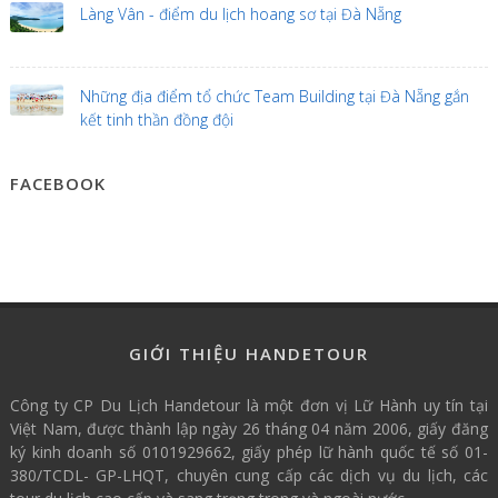
Làng Vân - điểm du lịch hoang sơ tại Đà Nẵng
Những địa điểm tổ chức Team Building tại Đà Nẵng gắn
kết tinh thần đồng đội
FACEBOOK
GIỚI THIỆU HANDETOUR
Công ty CP Du Lịch Handetour là một đơn vị Lữ Hành uy tín tại
Việt Nam, được thành lập ngày 26 tháng 04 năm 2006, giấy đăng
ký kinh doanh số 0101929662, giấy phép lữ hành quốc tế số 01-
380/TCDL- GP-LHQT, chuyên cung cấp các dịch vụ du lịch, các