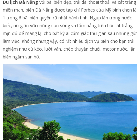
Du lịch Đà Nẵng
với bãi biển đẹp, trải dài thoai thoải và cát trắng
miên man, biển Đà Nẵng được tạp chí Forbes của Mỹ bình chọn là
1 trong 6 bãi biển quyến rũ nhất hành tinh. Ngụp lặn trong nước
biếc, nô giỡn với những con sóng và tắm nắng trên bãi cát trắng
mịn đủ để mang lại cho bất kỳ ai cảm giác thư giãn sau những giờ
làm việc. Không những vậy, có rất nhiều dịch vụ biển cho bạn trải
nghiệm như dù kéo, lướt ván, chèo thuyền chuối, motor nước, lặn
biển ngắm san hô.