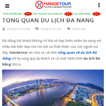
TỔNG QUAN DU LỊCH ĐÀ NẴNG
Vũ Quỳnh Phương
thông tin du lịch
,
0 Bình luận
Đà Nẵng hút khách không chỉ bởi vẻ đẹp thiên nhiên đa dạng với
nhiều bãi biển đẹp mà còn bởi sự thân thiện của con người nơi
đây.
Handetour
xin chia sẻ cái nhìn
tổng quan về du lịch Đà
Nẵng
với hy vọng quý du khách sẽ có một hành trình
du lịch Đà
Nẵng
thú vị.