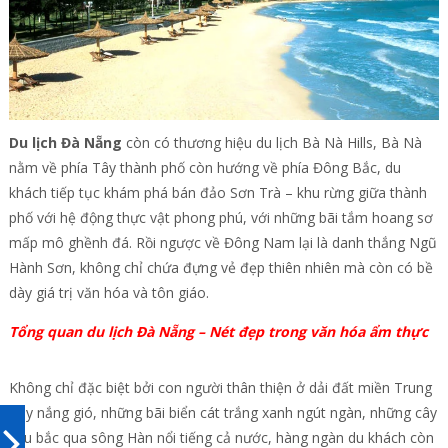
Du lịch Đà Nẵng
còn có thương hiệu du lịch Bà Nà Hills, Bà Nà
nằm về phía Tây thành phố còn hướng về phía Đông Bắc, du
khách tiếp tục khám phá bán đảo Sơn Trà – khu rừng giữa thành
phố với hệ động thực vật phong phú, với những bãi tắm hoang sơ
mấp mô ghềnh đá. Rồi ngược về Đông Nam lại là danh thắng Ngũ
Hành Sơn, không chỉ chứa đựng vẻ đẹp thiên nhiên mà còn có bề
dày giá trị văn hóa và tôn giáo.
Tổng quan du lịch Đà Nẵng – Nét đẹp trong văn hóa ẩm thực
Không chỉ đặc biệt bởi con người thân thiện ở dải đất miền Trung
đầy nắng gió, những bãi biển cát trắng xanh ngút ngàn, những cây
cầu bắc qua sông Hàn nổi tiếng cả nước, hàng ngàn du khách còn