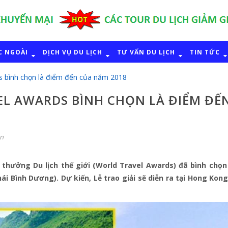
C NGOÀI
DỊCH VỤ DU LỊCH
TƯ VẤN DU LỊCH
TIN TỨC
s bình chọn là điểm đến của năm 2018
L AWARDS BÌNH CHỌN LÀ ĐIỂM ĐẾ
ận
 thưởng Du lịch thế giới (World Travel Awards) đã bình chọn
i Bình Dương). Dự kiến, Lễ trao giải sẽ diễn ra tại Hong Kon