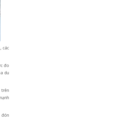
, các
ớc đo
ủa du
 trên
 mạnh
ẽ đón