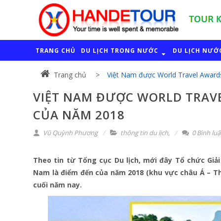
TRANG CHỦ
DU LỊCH TRONG NƯỚC
DU LỊCH NƯỚ
Trang chủ
Việt Nam được World Travel Award
VIỆT NAM ĐƯỢC WORLD TRAVE
CỦA NĂM 2018
Vũ Quỳnh Phương
thông tin du lịch
,
0 Bình lu
Theo tin từ Tổng cục Du lịch, mới đây Tổ chức Giải
Nam là điểm đến của năm 2018 (khu vực châu Á – Thá
cuối năm nay.