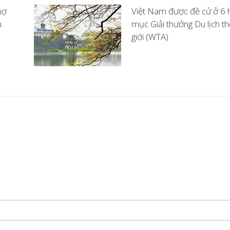
hợ
Việt Nam được đề cử ở 6 
n
mục Giải thưởng Du lịch th
giới (WTA)