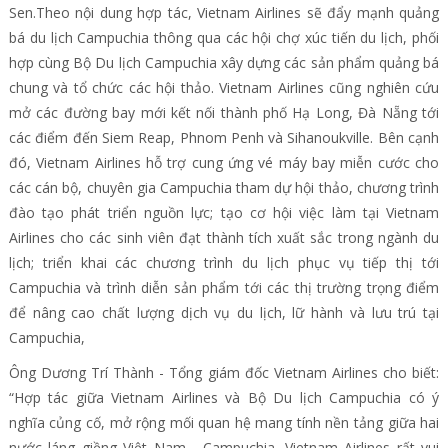
Sen.Theo nội dung hợp tác, Vietnam Airlines sẽ đẩy mạnh quảng
bá du lịch Campuchia thông qua các hội chợ xúc tiến du lịch, phối
hợp cùng Bộ Du lịch Campuchia xây dựng các sản phẩm quảng bá
chung và tổ chức các hội thảo. Vietnam Airlines cũng nghiên cứu
mở các đường bay mới kết nối thành phố Hạ Long, Đà Nẵng tới
các điểm đến Siem Reap, Phnom Penh và Sihanoukville. Bên cạnh
đó, Vietnam Airlines hỗ trợ cung ứng vé máy bay miễn cước cho
các cán bộ, chuyên gia Campuchia tham dự hội thảo, chương trình
đào tạo phát triển nguồn lực; tạo cơ hội việc làm tại Vietnam
Airlines cho các sinh viên đạt thành tích xuất sắc trong ngành du
lịch; triển khai các chương trình du lịch phục vụ tiếp thị tới
Campuchia và trình diễn sản phẩm tới các thị trường trọng điểm
để nâng cao chất lượng dịch vụ du lịch, lữ hành và lưu trú tại
Campuchia,
Ông Dương Trí Thành - Tổng giám đốc Vietnam Airlines cho biết:
“Hợp tác giữa Vietnam Airlines và Bộ Du lịch Campuchia có ý
nghĩa củng cố, mở rộng mối quan hệ mang tính nền tảng giữa hai
nước láng giềng Việt Nam - Campuchia. Vietnam Airlines rất vui